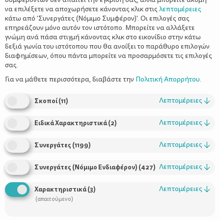
να επιλέξετε να αποχωρήσετε κάνοντας κλικ στις
λεπτομέρειες
κάτω από 'Συνεργάτες (Νόμιμο Συμφέρον)'. Οι επιλογές σας
επηρεάζουν μόνο αυτόν τον ιστότοπο. Μπορείτε να αλλάξετε
γνώμη ανά πάσα στιγμή κάνοντας κλικ στο εικονίδιο στην κάτω
δεξιά γωνία του ιστότοπου που θα ανοίξει το παράθυρο επιλογών
της Μαμάς Μαμαδοπούλου
διαφημίσεων, όπου πάντα μπορείτε να προσαρμόσετε τις επιλογές
σας.
Για να μάθετε περισσότερα, διαβάστε την
Πολιτική Απορρήτου
.
Πού συμβαίνουν αυτά; Στην ταινία «Τραγούδα!». Πρωταγωνιστής
Λεπτομέρειες
↓
Σκοποί
(
11
)
ο Μπάστερ Μουν με το όνομα. Ο Μπάστερ είναι ένα κοάλα -
θεατράρχης, που βρίσκεται σε πολύ κακή οικονομική
Λεπτομέρειες
↓
Ειδικά Χαρακτηριστικά
(
2
)
κατάσταση. Πάρα πολύ κακή! Κρύβεται από την τράπεζα που
τον κυνηγάει και φαίνεται ότι δεν έχει πολλά περιθώρια για να
Λεπτομέρειες
↓
Συνεργάτες
(
1199
)
σώσει το θέατρο, που δημιούργησε ο πατέρας του για εκείνον με
πολύ κόπο.
Λεπτομέρειες
↓
Συνεργάτες (Νόμιμο Ενδιαφέρον)
(
427
)
Λεπτομέρειες
↓
Χαρακτηριστικά
(
3
)
(απαιτούμενο)