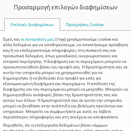
Προσαρμογή επιλογών διαφημίσεων
ΣΥΜΒΟΥΛΟΙ
Επιλογές Διαφημίσεων
Προτιμήσεις Cookies
ΟΙΚΟΓΕΝΕΙΑΚΈΣ ΔΡΑΣΤΗΡΙΌΤΗΤΕΣ
ΟΙΚΟΓΈΝΕΙΑ
>
Πάμε σινεμά; «Τραγούδα!»
Εμείς και
οι συνεργάτες μας
(
1199
) χρησιμοποιούμε cookies και
άλλα δεδομένα για να αποθηκεύσουμε, να αποκτήσουμε πρόσβαση
και/ή να επεξεργαστούμε πληροφορίες στη συσκευή σας και
προσωπικά δεδομένα, όπως μοναδικούς αναγνωριστικούς και
ιστορικό περιήγησης. Η διαφήμιση και το περιεχόμενο μπορούν να
προσωποποιηθούν βάσει του προφίλ σας. Η δραστηριότητά σας σε
αυτήν την υπηρεσία μπορεί να χρησιμοποιηθεί για να
δημιουργήσει ή να βελτιώσει ένα προφίλ για εσάς για
εξατομικευμένη διαφήμιση και περιεχόμενο. Η απόδοση της
διαφήμισης και του περιεχομένου μπορεί να μετρηθεί. Μπορούν να
δημιουργηθούν αναφορές βάσει της δραστηριότητάς σας και
αυτών των άλλων. Η δραστηριότητά σας σε αυτήν την υπηρεσία
μπορεί να βοηθήσει στην ανάπτυξη και βελτίωση προϊόντων και
υπηρεσιών. Μπορείτε να συμφωνήσετε με αυτό, να λάβετε
περισσότερες πληροφορίες και στη συνέχεια να αποφασίσετε.
Θυμηθείτε, ότι η επεξεργασία δεδομένων βάσει νόμιμων
συμφερόντων δεν απαιτεί την έγκρισή σας, αλλά μπορείτε ακόμη