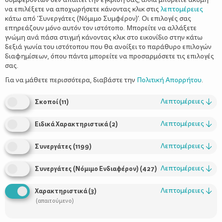
να επιλέξετε να αποχωρήσετε κάνοντας κλικ στις
λεπτομέρειες
κάτω από 'Συνεργάτες (Νόμιμο Συμφέρον)'. Οι επιλογές σας
επηρεάζουν μόνο αυτόν τον ιστότοπο. Μπορείτε να αλλάξετε
γνώμη ανά πάσα στιγμή κάνοντας κλικ στο εικονίδιο στην κάτω
δεξιά γωνία του ιστότοπου που θα ανοίξει το παράθυρο επιλογών
διαφημίσεων, όπου πάντα μπορείτε να προσαρμόσετε τις επιλογές
σας.
Για να μάθετε περισσότερα, διαβάστε την
Πολιτική Απορρήτου
.
Της Μαμάς Μαμαδοπούλου
Λεπτομέρειες
↓
Σκοποί
(
11
)
Λεπτομέρειες
↓
Ειδικά Χαρακτηριστικά
(
2
)
Λεπτομέρειες
↓
Συνεργάτες
(
1199
)
«Η Πριγκίπισσα και το μπιζέλι»
Χανς
Το παραμύθι
του
Κρίστιαν Άντερσεν
είναι ένα από τα πιο αγαπημένα
Λεπτομέρειες
↓
Συνεργάτες (Νόμιμο Ενδιαφέρον)
(
427
)
παραμύθια των παιδιών, αλλά και των μεγάλων, που κάποτε
ήταν παιδιά. Σας δηλώνω πως ήταν και δικό μου.
Λεπτομέρειες
↓
Χαρακτηριστικά
(
3
)
(απαιτούμενο)
Όταν έμαθα ότι γίνεται θεατρική μεταφορά της ιστορίας για