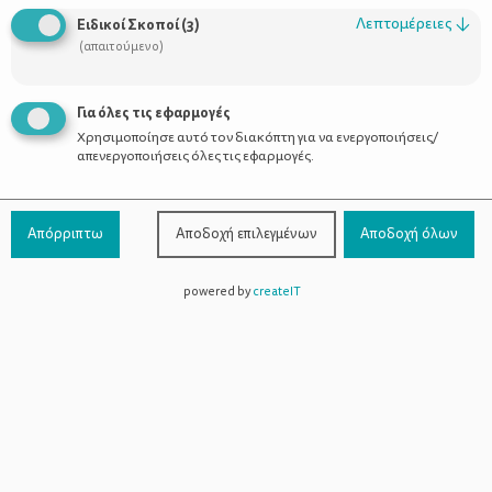
παιδιά από 4 έως 7 ετών, δεν υπήρχε περίπτωση να αφήσω την
Λεπτομέρειες
↓
Ειδικοί Σκοποί
(
3
)
ευκαιρία.
(απαιτούμενο)
Πολύ περισσότερο δε, μαθαίνοντας ότι η παραγωγή είναι της
Για όλες τις εφαρμογές
Θεάτρου «ΡΕΤΡΟ»
ομάδας του
με πρωταγωνίστρια την
Χρησιμοποίησε αυτό τον διακόπτη για να ενεργοποιήσεις/
Αγγελική Φράγκου
, που θαυμάζω για το πάθος της με ό,τι
απενεργοποιήσεις όλες τις εφαρμογές.
καταπιάνεται και την αδιαμφισβήτητη αγάπη της για τα παιδιά.
Απόρριπτω
Αποδοχή επιλεγμένων
Αποδοχή όλων
Ας θυμηθούμε όμως μαζί λίγο από την υπόθεση του
παραμυθιού:
powered by
createIT
Μια φορά και έναν καιρό ένας πρίγκιπας ήθελε να παντρευτεί μια
πριγκίπισσα. Γύρισε όλη τη γη αλλά δεν την βρήκε πουθένα κι
επέστρεψε στο παλάτι του. Ένα βράδυ με τρομερή καταιγίδα
χτύπησε το κουδούνι του παλατιού. Η υπηρέτρια άνοιξε και
αντίκρυσε μία βρεγμένη κοπέλα! Την οδήγησε στη Βασίλισσα,
στην οποία η κοπέλα ισχυρίστηκε πως είναι πριγκίπισσα. Η
Βασίλισσα για να μάθει την καταγωγή της, έδωσε εντολή η