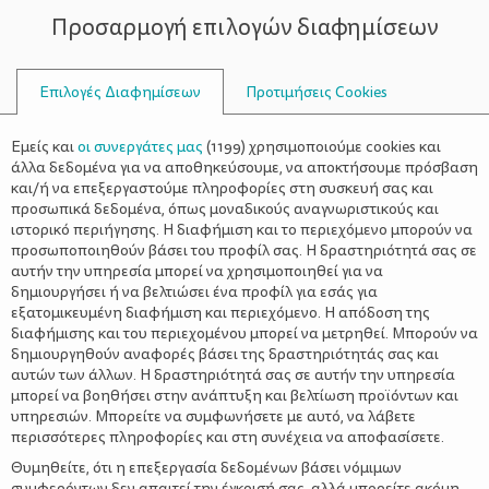
Προσαρμογή επιλογών διαφημίσεων
ΣΥΜΒΟΥΛΟΙ
Επιλογές Διαφημίσεων
Προτιμήσεις Cookies
ΟΙΚΟΓΕΝΕΙΑΚΈΣ ΔΡΑΣΤΗΡΙΌΤΗΤΕΣ
ΟΙΚΟΓΈΝΕΙΑ
>
Πάμε θέατρο; Η Πριγκίπισσα και
Εμείς και
οι συνεργάτες μας
(
1199
) χρησιμοποιούμε cookies και
το μπιζέλι
άλλα δεδομένα για να αποθηκεύσουμε, να αποκτήσουμε πρόσβαση
και/ή να επεξεργαστούμε πληροφορίες στη συσκευή σας και
προσωπικά δεδομένα, όπως μοναδικούς αναγνωριστικούς και
ιστορικό περιήγησης. Η διαφήμιση και το περιεχόμενο μπορούν να
προσωποποιηθούν βάσει του προφίλ σας. Η δραστηριότητά σας σε
αυτήν την υπηρεσία μπορεί να χρησιμοποιηθεί για να
δημιουργήσει ή να βελτιώσει ένα προφίλ για εσάς για
εξατομικευμένη διαφήμιση και περιεχόμενο. Η απόδοση της
διαφήμισης και του περιεχομένου μπορεί να μετρηθεί. Μπορούν να
δημιουργηθούν αναφορές βάσει της δραστηριότητάς σας και
αυτών των άλλων. Η δραστηριότητά σας σε αυτήν την υπηρεσία
μπορεί να βοηθήσει στην ανάπτυξη και βελτίωση προϊόντων και
υπηρεσιών. Μπορείτε να συμφωνήσετε με αυτό, να λάβετε
περισσότερες πληροφορίες και στη συνέχεια να αποφασίσετε.
Θυμηθείτε, ότι η επεξεργασία δεδομένων βάσει νόμιμων
συμφερόντων δεν απαιτεί την έγκρισή σας, αλλά μπορείτε ακόμη