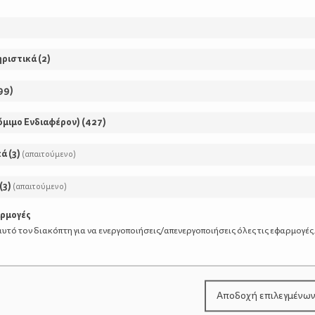
κευή
παιδιά
είναι εύκολη και τα
θα την φτιάξουν με ευχα
ηριστικά
(
2
)
99
)
όμιμο Ενδιαφέρον)
(
427
)
κά
(
3
)
(απαιτούμενο)
(
3
)
(απαιτούμενο)
αρμογές
υτό τον διακόπτη για να ενεργοποιήσεις/απενεργοποιήσεις όλες τις εφαρμογές
Αποδοχή επιλεγμένω