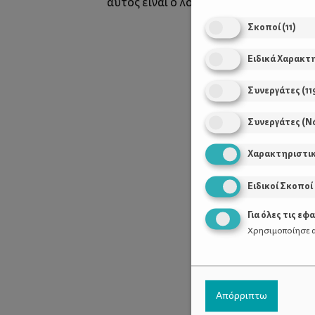
κατασ
αυτός είναι ο λόγος που αυτή η
Σκοποί
(
11
)
Ειδικά Χαρακτ
Συνεργάτες
(
11
Συνεργάτες (Ν
Χαρακτηριστι
Ειδικοί Σκοποί
Για όλες τις εφ
Χρησιμοποίησε α
Απόρριπτω