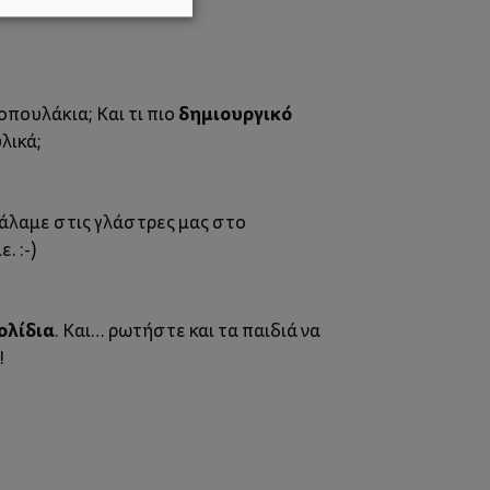
δημιουργικό
οπουλάκια; Και τι πιο
λικά;
βάλαμε στις γλάστρες μας στο
. :-)
ολίδια
. Και… ρωτήστε και τα παιδιά να
!