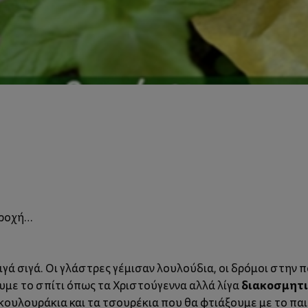
βροχή…
σιγά σιγά. Οι γλάστρες γέμισαν λουλούδια, οι δρόμοι στην
διακοσμητ
ουμε το σπίτι όπως τα Χριστούγεννα αλλά λίγα
α κουλουράκια και τα τσουρέκια που θα φτιάξουμε με το πα