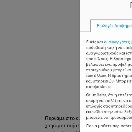
Επιλογές Διαφημί
Εμείς και
οι συνεργάτες 
πρόσβαση και/ή να επε
αναγνωριστικούς και ισ
προφίλ σας. Η δραστηρι
βελτιώσει ένα προφίλ γι
περιεχομένου μπορεί να
των άλλων. Η δραστηριό
και υπηρεσιών. Μπορείτ
αποφασίσετε.
Θυμηθείτε, ότι η επεξε
ακόμη να επιλέξετε να 
επιλογές σας επηρεάζου
εικονίδιο στην κάτω δε
μπορείτε να προσαρμόσετ
Περνάμε στο κίτρινο κοτοπουλάκι που
χρησιμοποιήσετε λευκό και να ντύσετε
Για να μάθετε περισσότ