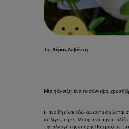
Βέρας Λεβέντη
Της
Μία η άνοιξη, ένα το σύννεφο, χρυσή 
Η άνοιξη είναι εδώ και αυτό φαίνεται 
σε λίγες μέρες. Μπορεί να μην στολίζ
την αλλαγή της εποχής! Και μαζί με τ