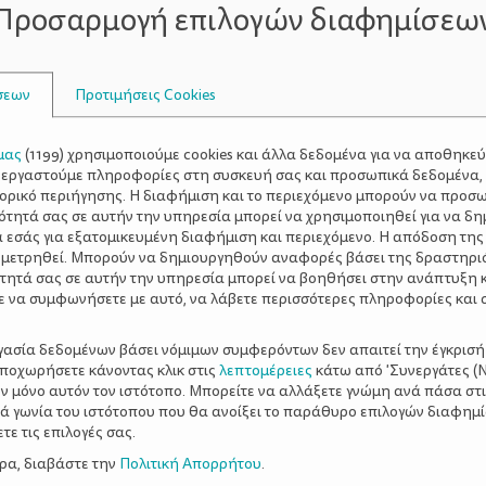
Προσαρμογή επιλογών διαφημίσεω
σεων
Προτιμήσεις Cookies
μας
(
1199
) χρησιμοποιούμε cookies και άλλα δεδομένα για να αποθηκε
ξεργαστούμε πληροφορίες στη συσκευή σας και προσωπικά δεδομένα,
τορικό περιήγησης. Η διαφήμιση και το περιεχόμενο μπορούν να προσ
ότητά σας σε αυτήν την υπηρεσία μπορεί να χρησιμοποιηθεί για να δη
α εσάς για εξατομικευμένη διαφήμιση και περιεχόμενο. Η απόδοση της
 μετρηθεί. Μπορούν να δημιουργηθούν αναφορές βάσει της δραστηρι
τητά σας σε αυτήν την υπηρεσία μπορεί να βοηθήσει στην ανάπτυξη 
ε να συμφωνήσετε με αυτό, να λάβετε περισσότερες πληροφορίες και 
ργασία δεδομένων βάσει νόμιμων συμφερόντων δεν απαιτεί την έγκρισή
αποχωρήσετε κάνοντας κλικ στις
λεπτομέρειες
κάτω από 'Συνεργάτες (Ν
ν μόνο αυτόν τον ιστότοπο. Μπορείτε να αλλάξετε γνώμη ανά πάσα στι
ξιά γωνία του ιστότοπου που θα ανοίξει το παράθυρο επιλογών διαφημ
εύκολα
ε τις επιλογές σας.
 φτιάχνεται εξίσου
! Αν δεν έχετε κίτρινο πλαστι
 το πάνω μέρος με κίτρινο γκοφρέ χαρτί, όπως δείχνει η ε
ερα, διαβάστε την
Πολιτική Απορρήτου
.