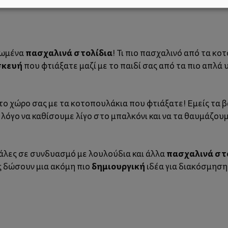
πασχαλινά στολίδια
τωμένα
! Τι πιο πασχαλινό από τα κοτ
σκευή
που φτιάξατε μαζί με το παιδί σας από τα πιο απλά υ
το χώρο σας με τα κοτοπουλάκια που φτιάξατε! Εμείς τα 
 λόγο να καθίσουμε λίγο στο μπαλκόνι και να τα θαυμάζουμε
πασχαλινά στ
υάλες σε συνδυασμό με λουλούδια και άλλα
δημιουργική
ς δώσουν μια ακόμη πιο
ιδέα για διακόσμηση