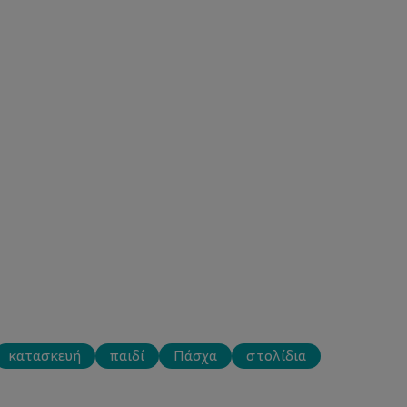
κατασκευή
παιδί
Πάσχα
στολίδια