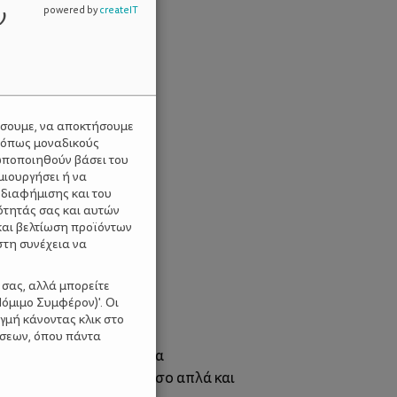
ν
powered by
createIT
ύσουμε, να αποκτήσουμε
 όπως μοναδικούς
ωποποιηθούν βάσει του
μιουργήσει ή να
 διαφήμισης και του
ότητάς σας και αυτών
και βελτίωση προϊόντων
στη συνέχεια να
 σας, αλλά μπορείτε
όμιμο Συμφέρον)'. Οι
γμή κάνοντας κλικ στο
ίσεων, όπου πάντα
κό κουταλάκι μπορείτε να
υλικά
ικόνα. Τα
είναι τόσο απλά και