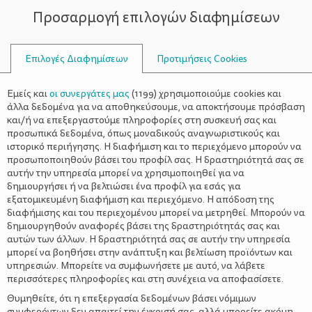
Προσαρμογή επιλογών διαφημίσεων
ΣΥΜΒΟΥΛΟΙ
Επιλογές Διαφημίσεων
Προτιμήσεις Cookies
ΟΙΚΟΓΕΝΕΙΑΚΈΣ ΔΡΑΣΤΗΡΙΌΤΗΤΕΣ
ΟΙΚΟΓΈΝΕΙΑ
>
PAW Patrol Live “Αγώνας
Εμείς και
οι συνεργάτες μας
(
1199
) χρησιμοποιούμε cookies και
Διάσωσης”
άλλα δεδομένα για να αποθηκεύσουμε, να αποκτήσουμε πρόσβαση
και/ή να επεξεργαστούμε πληροφορίες στη συσκευή σας και
προσωπικά δεδομένα, όπως μοναδικούς αναγνωριστικούς και
ιστορικό περιήγησης. Η διαφήμιση και το περιεχόμενο μπορούν να
προσωποποιηθούν βάσει του προφίλ σας. Η δραστηριότητά σας σε
αυτήν την υπηρεσία μπορεί να χρησιμοποιηθεί για να
δημιουργήσει ή να βελτιώσει ένα προφίλ για εσάς για
εξατομικευμένη διαφήμιση και περιεχόμενο. Η απόδοση της
διαφήμισης και του περιεχομένου μπορεί να μετρηθεί. Μπορούν να
δημιουργηθούν αναφορές βάσει της δραστηριότητάς σας και
αυτών των άλλων. Η δραστηριότητά σας σε αυτήν την υπηρεσία
μπορεί να βοηθήσει στην ανάπτυξη και βελτίωση προϊόντων και
υπηρεσιών. Μπορείτε να συμφωνήσετε με αυτό, να λάβετε
περισσότερες πληροφορίες και στη συνέχεια να αποφασίσετε.
Θυμηθείτε, ότι η επεξεργασία δεδομένων βάσει νόμιμων
συμφερόντων δεν απαιτεί την έγκρισή σας, αλλά μπορείτε ακόμη