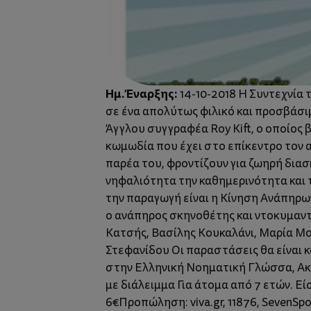
Ημ. Έναρξης:
14-10-2018 H Συντεχνία 
σε ένα απολύτως φιλικό και προσβάσι
Άγγλου συγγραφέα Roy Kift, ο οποίος 
κωμωδία που έχει στο επίκεντρο τον 
παρέα του, φροντίζουν για ζωηρή δια
νηφαλιότητα την καθημερινότητα και 
την παραγωγή είναι η Κίνηση Ανάπηρω
ο ανάπηρος σκηνοθέτης και ντοκυμαντ
Κατσής, Βασίλης Κουκαλάνι, Μαρία Μ
Στεφανίδου Οι παραστάσεις θα είναι 
στην Ελληνική Νοηματική Γλώσσα, Ακου
με διάλειμμα Για άτομα από 7 ετών. Εί
6€ ​Προπώληση: viva.gr, 11876, SevenS