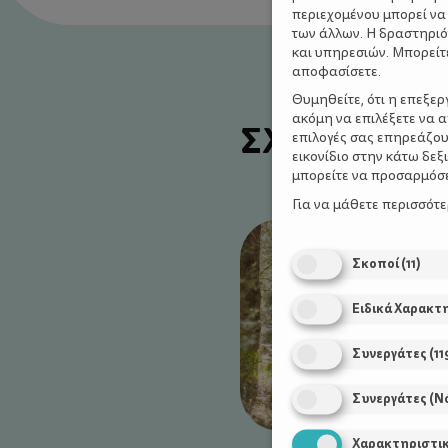
περιεχομένου μπορεί να
των άλλων. Η δραστηριό
και υπηρεσιών. Μπορείτ
αποφασίσετε.
Θυμηθείτε, ότι η επεξε
ακόμη να επιλέξετε να 
ΣΧΕΤΙΚΑ Α
επιλογές σας επηρεάζου
εικονίδιο στην κάτω δε
μπορείτε να προσαρμόσετ
Για να μάθετε περισσότ
Σκοποί
(
11
)
Ειδικά Χαρακτ
Συνεργάτες
(
11
Συνεργάτες (Ν
Χαρακτηριστι