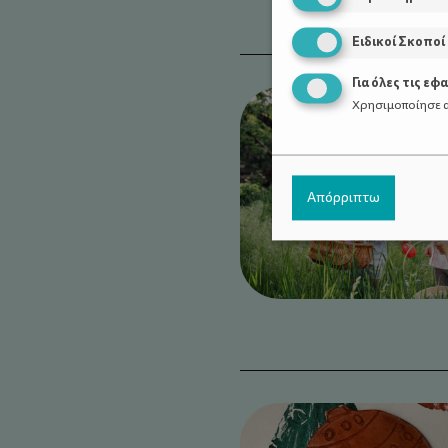
Ειδικοί Σκοποί
Για όλες τις εφ
Χρησιμοποίησε α
Απόρριπτω