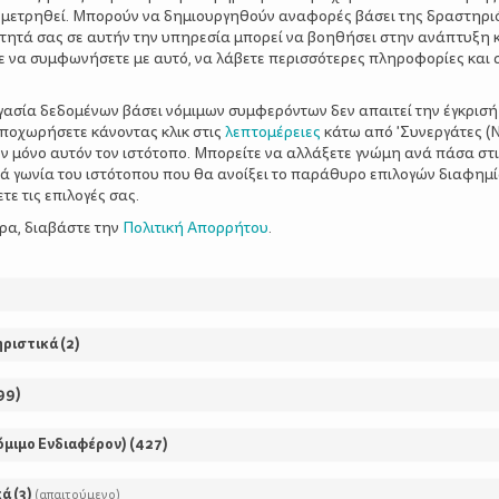
 μετρηθεί. Μπορούν να δημιουργηθούν αναφορές βάσει της δραστηρι
τητά σας σε αυτήν την υπηρεσία μπορεί να βοηθήσει στην ανάπτυξη 
ε να συμφωνήσετε με αυτό, να λάβετε περισσότερες πληροφορίες και 
ργασία δεδομένων βάσει νόμιμων συμφερόντων δεν απαιτεί την έγκρισή
αποχωρήσετε κάνοντας κλικ στις
λεπτομέρειες
κάτω από 'Συνεργάτες (Ν
ΡΘΡΑ
ν μόνο αυτόν τον ιστότοπο. Μπορείτε να αλλάξετε γνώμη ανά πάσα στι
ξιά γωνία του ιστότοπου που θα ανοίξει το παράθυρο επιλογών διαφημ
ε τις επιλογές σας.
ερα, διαβάστε την
Πολιτική Απορρήτου
.
3 ΙΔΑΝΙΚΕΣ ΠΕΖΟΠΟ
ΣΤΗΝ ΑΤΤΙΚΗ
ηριστικά
(
2
)
99
)
Πόσες φορές έχεις σκεφτεί ν
μια βόλτα στο βουνό αλλά σ
όμιμο Ενδιαφέρον)
(
427
)
ότι θα είναι δύσκολο, κουρα
θα το ευχαριστηθούν; Η πεζο
κά
(
3
)
(απαιτούμενο)