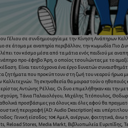
του Γέλιου σε συνδημιουργία με την Κίνηση Ανάπηρων Καλ
μο σε άτομα με αναπηρία περιβάλλον, την κωμωδία Πιο Δυ
βλέπει τον κόσμο μέσα από τα μάτια ενός παιδιού με αναπη
ανάπηρο προ-έφηβο Άρη, ο οποίος τσουλώντας με το αμαξίδ
σκέδαση. Είναι ταυτόχρονα ένα έργο δυνατών συναισθημάτω
τα ζητήματα που προκύπτουν στη ζωή του νεαρού ήρωα με
ν Καλλιτεχνών. Τη σκηνοθεσία θα μοιραστούν ο ηθοποιός 
ερίστας Αντώνης Ρέλλας. Οι δυο επιμελήθηκαν και την με
οσχούρη, Τάνια Παλαιολόγου, Μιχάλης Τιτόπουλος, Θοδω
καθολικά προσβάσιμες για όλους και όλες αφού θα πραγμα
στική περιγραφή (AD: Audio Description) και υπέρτιτλου
σοδος: Γενική είσοδος: 10€ ΑμεΑ, ανέργων, φοιτητικά, άνω 
pots, Reload Stores, Media Markt, Βιβλιοπωλεία Ευριπίδης, 