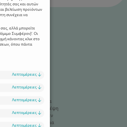
ότητάς σας και αυτών
και βελτίωση προϊόντων
στη συνέχεια να
 σας, αλλά μπορείτε
όμιμο Συμφέρον)'. Οι
γμή κάνοντας κλικ στο
ίσεων, όπου πάντα
ΡΙΕΣ ΓΙΑ ΠΑΙΔΙΑ
Λεπτομέρειες
↓
Λεπτομέρειες
↓
Λεπτομέρειες
↓
α βγεις με τα παιδιά για
ε έχει σταματήσει η σκέψη
Λεπτομέρειες
↓
στικό ή ότι τα παιδιά δεν
πορία δεν είναι μόνο για
Λεπτομέρειες
↓