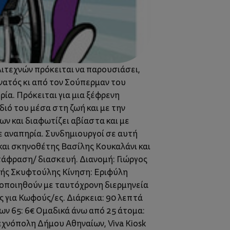
λιτεχνών πρόκειται να παρουσιάσει,
νατός κι από τον Σούπερμαν του
ρία. Πρόκειται για μια ξέφρενη
ιό του μέσα στη ζωή και με την
ν και διαφωτίζει αβίαστα και με
 αναπηρία. Συνδημιουργοί σε αυτή
και σκηνοθέτης Βασίλης Κουκαλάνι και
τάφραση/ διασκευή. Διανομή: Γιώργος
ρής Σκυφτούλης Κίνηση: Εριφύλη
τοποιηθούν με ταυτόχρονη διερμηνεία
ς για Κωφούς/ες. Διάρκεια: 90 λεπτά
των 65: 6€ Ομαδικά άνω από 25 άτομα:
Τεχνόπολη Δήμου Αθηναίων, Viva Kiosk​