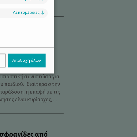
χουν όμορφες ...
Λεπτομέρειες
↓
.
σότερη φύση και
ν
Αποδοχή όλων
ν είναι απλώς «κάτι
ουσιαστική συνιστώσα για
 παιδιού. Ιδιαίτερα στην
παράδοση, η επαφή με τις
νησης είναι κυρίαρχες, ...
 σφραγίδες από