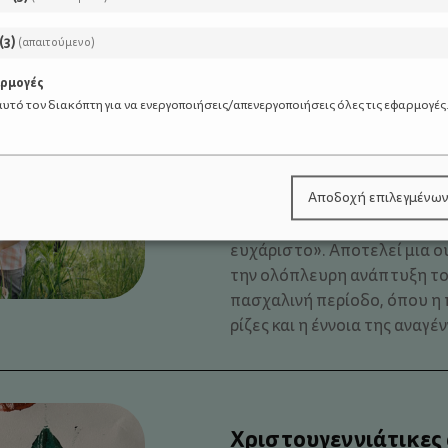
τους «επαγγελματίες», υπάρ
(
3
)
(απαιτούμενο)
αρμογές
υτό τον διακόπτη για να ενεργοποιήσεις/απενεργοποιήσεις όλες τις εφαρμογές
Ένα Πάσχα με περισ
λιγότερο Wi-Fi
Αποδοχή επιλεγμένω
Η ενασχόληση με τη φύση δε
ευχάριστο». Αποτελεί μια 
την ολόπλευρη ανάπτυξη του
πασχαλινή περίοδο, όπου η 
ρίζες και η έννοια της αναγέν
Χριστουγεννιάτικες