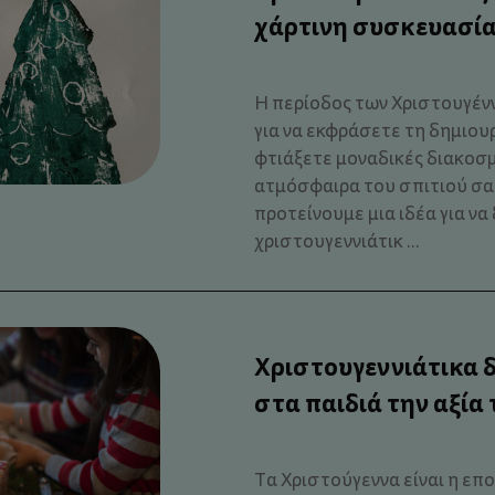
χάρτινη συσκευασία
Η περίοδος των Χριστουγέννω
για να εκφράσετε τη δημιουρ
φτιάξετε μοναδικές διακοσμ
ατμόσφαιρα του σπιτιού σας
προτείνουμε μια ιδέα για ν
χριστουγεννιάτικ ...
Χριστουγεννιάτικα 
στα παιδιά την αξία
Τα Χριστούγεννα είναι η επο