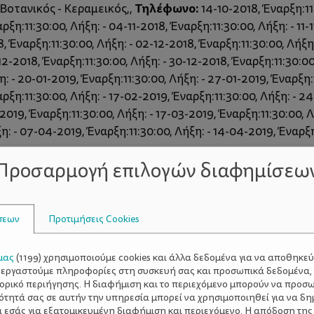
Τηλέφωνο:
 Βοτανικός - Κεραμεικός,,
14-10-2018, Έναρξη:11:
ξη:11:30:00, Λήξη: - 04-11-2018, Έναρξη:11:30:00, Λήξη: - 11-1
8, Έναρξη:11:30:00, Λήξη: - 02-12-2018, Έναρξη:11:30:00, Λήξη:
12-2018, Έναρξη:11:30:00, Λήξη: - 30-12-2018, Έναρξη:11:30:00
η: - 20-01-2019, Έναρξη:11:30:00, Λήξη: - 27-01-2019, Έναρξη:
ρξη:11:30:00, Λήξη: - 17-02-2019, Έναρξη:11:30:00, Λήξη: - 24
2019, Έναρξη:11:30:00, Λήξη: - 17-03-2019, Έναρξη:11:30:00, 
η: - 07-04-2019, Έναρξη:11:30:00, Λήξη: - 14-04-2019, Έναρξη
Προσαρμογή επιλογών διαφημίσεω
σεων
Προτιμήσεις Cookies
μας
(
1199
) χρησιμοποιούμε cookies και άλλα δεδομένα για να αποθηκε
ξεργαστούμε πληροφορίες στη συσκευή σας και προσωπικά δεδομένα,
τορικό περιήγησης. Η διαφήμιση και το περιεχόμενο μπορούν να προσ
ότητά σας σε αυτήν την υπηρεσία μπορεί να χρησιμοποιηθεί για να δη
α εσάς για εξατομικευμένη διαφήμιση και περιεχόμενο. Η απόδοση της