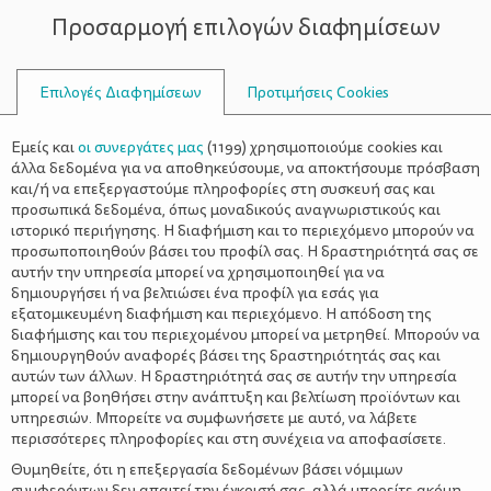
Προσαρμογή επιλογών διαφημίσεων
ΣΥΜΒΟΥΛΟΙ
Επιλογές Διαφημίσεων
Προτιμήσεις Cookies
Η ΖΩΉ ΜΕ ΈΝΑ ΠΑΙΔΊ
ΠΑΙΔΊ
>
Ποδήλατο: Η χαρά σε 2 ρόδες
Εμείς και
οι συνεργάτες μας
(
1199
) χρησιμοποιούμε cookies και
άλλα δεδομένα για να αποθηκεύσουμε, να αποκτήσουμε πρόσβαση
και/ή να επεξεργαστούμε πληροφορίες στη συσκευή σας και
προσωπικά δεδομένα, όπως μοναδικούς αναγνωριστικούς και
ιστορικό περιήγησης. Η διαφήμιση και το περιεχόμενο μπορούν να
προσωποποιηθούν βάσει του προφίλ σας. Η δραστηριότητά σας σε
αυτήν την υπηρεσία μπορεί να χρησιμοποιηθεί για να
δημιουργήσει ή να βελτιώσει ένα προφίλ για εσάς για
εξατομικευμένη διαφήμιση και περιεχόμενο. Η απόδοση της
διαφήμισης και του περιεχομένου μπορεί να μετρηθεί. Μπορούν να
δημιουργηθούν αναφορές βάσει της δραστηριότητάς σας και
αυτών των άλλων. Η δραστηριότητά σας σε αυτήν την υπηρεσία
μπορεί να βοηθήσει στην ανάπτυξη και βελτίωση προϊόντων και
υπηρεσιών. Μπορείτε να συμφωνήσετε με αυτό, να λάβετε
περισσότερες πληροφορίες και στη συνέχεια να αποφασίσετε.
Θυμηθείτε, ότι η επεξεργασία δεδομένων βάσει νόμιμων
συμφερόντων δεν απαιτεί την έγκρισή σας, αλλά μπορείτε ακόμη