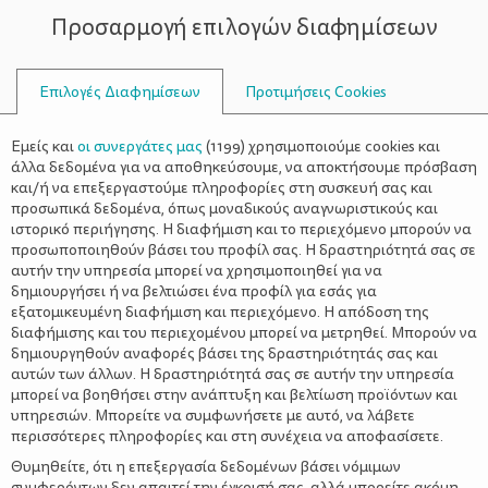
Προσαρμογή επιλογών διαφημίσεων
ΣΥΜΒΟΥΛΟΙ
Επιλογές Διαφημίσεων
Προτιμήσεις Cookies
Η ΖΩΉ ΜΕ ΈΝΑ ΠΑΙΔΊ
ΠΑΙΔΊ
>
Ποιο είναι το κατάλληλο σωσίβιο
Εμείς και
οι συνεργάτες μας
(
1199
) χρησιμοποιούμε cookies και
για το παιδί μου
άλλα δεδομένα για να αποθηκεύσουμε, να αποκτήσουμε πρόσβαση
και/ή να επεξεργαστούμε πληροφορίες στη συσκευή σας και
προσωπικά δεδομένα, όπως μοναδικούς αναγνωριστικούς και
ιστορικό περιήγησης. Η διαφήμιση και το περιεχόμενο μπορούν να
προσωποποιηθούν βάσει του προφίλ σας. Η δραστηριότητά σας σε
αυτήν την υπηρεσία μπορεί να χρησιμοποιηθεί για να
δημιουργήσει ή να βελτιώσει ένα προφίλ για εσάς για
εξατομικευμένη διαφήμιση και περιεχόμενο. Η απόδοση της
διαφήμισης και του περιεχομένου μπορεί να μετρηθεί. Μπορούν να
δημιουργηθούν αναφορές βάσει της δραστηριότητάς σας και
αυτών των άλλων. Η δραστηριότητά σας σε αυτήν την υπηρεσία
μπορεί να βοηθήσει στην ανάπτυξη και βελτίωση προϊόντων και
υπηρεσιών. Μπορείτε να συμφωνήσετε με αυτό, να λάβετε
περισσότερες πληροφορίες και στη συνέχεια να αποφασίσετε.
Θυμηθείτε, ότι η επεξεργασία δεδομένων βάσει νόμιμων
συμφερόντων δεν απαιτεί την έγκρισή σας, αλλά μπορείτε ακόμη