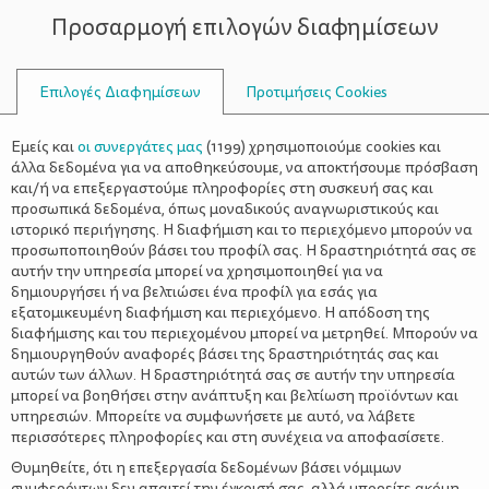
Προσαρμογή επιλογών διαφημίσεων
ΣΥΜΒΟΥΛΟΙ
Επιλογές Διαφημίσεων
Προτιμήσεις Cookies
Η ΖΩΉ ΜΕ ΈΝΑ ΠΑΙΔΊ
ΠΑΙΔΊ
>
Πώς θα εκπαιδεύσεις το παιδί
Εμείς και
οι συνεργάτες μας
(
1199
) χρησιμοποιούμε cookies και
σου να μην πιάνει το πρόσωπο
άλλα δεδομένα για να αποθηκεύσουμε, να αποκτήσουμε πρόσβαση
και/ή να επεξεργαστούμε πληροφορίες στη συσκευή σας και
του με τα χέρια του
προσωπικά δεδομένα, όπως μοναδικούς αναγνωριστικούς και
ιστορικό περιήγησης. Η διαφήμιση και το περιεχόμενο μπορούν να
προσωποποιηθούν βάσει του προφίλ σας. Η δραστηριότητά σας σε
αυτήν την υπηρεσία μπορεί να χρησιμοποιηθεί για να
δημιουργήσει ή να βελτιώσει ένα προφίλ για εσάς για
εξατομικευμένη διαφήμιση και περιεχόμενο. Η απόδοση της
διαφήμισης και του περιεχομένου μπορεί να μετρηθεί. Μπορούν να
δημιουργηθούν αναφορές βάσει της δραστηριότητάς σας και
αυτών των άλλων. Η δραστηριότητά σας σε αυτήν την υπηρεσία
μπορεί να βοηθήσει στην ανάπτυξη και βελτίωση προϊόντων και
υπηρεσιών. Μπορείτε να συμφωνήσετε με αυτό, να λάβετε
περισσότερες πληροφορίες και στη συνέχεια να αποφασίσετε.
Θυμηθείτε, ότι η επεξεργασία δεδομένων βάσει νόμιμων
συμφερόντων δεν απαιτεί την έγκρισή σας, αλλά μπορείτε ακόμη