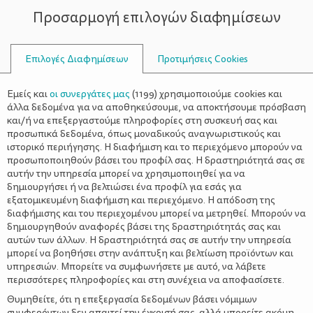
Προσαρμογή επιλογών διαφημίσεων
ΣΥΜΒΟΥΛΟΙ
Επιλογές Διαφημίσεων
Προτιμήσεις Cookies
Η ΖΩΉ ΜΕ ΈΝΑ ΠΑΙΔΊ
ΠΑΙΔΊ
>
Πώς θα μάθετε στο παιδί να
Εμείς και
οι συνεργάτες μας
(
1199
) χρησιμοποιούμε cookies και
διαχειρίζεται την αποτυχία
άλλα δεδομένα για να αποθηκεύσουμε, να αποκτήσουμε πρόσβαση
και/ή να επεξεργαστούμε πληροφορίες στη συσκευή σας και
προσωπικά δεδομένα, όπως μοναδικούς αναγνωριστικούς και
ιστορικό περιήγησης. Η διαφήμιση και το περιεχόμενο μπορούν να
προσωποποιηθούν βάσει του προφίλ σας. Η δραστηριότητά σας σε
αυτήν την υπηρεσία μπορεί να χρησιμοποιηθεί για να
δημιουργήσει ή να βελτιώσει ένα προφίλ για εσάς για
εξατομικευμένη διαφήμιση και περιεχόμενο. Η απόδοση της
διαφήμισης και του περιεχομένου μπορεί να μετρηθεί. Μπορούν να
δημιουργηθούν αναφορές βάσει της δραστηριότητάς σας και
αυτών των άλλων. Η δραστηριότητά σας σε αυτήν την υπηρεσία
μπορεί να βοηθήσει στην ανάπτυξη και βελτίωση προϊόντων και
υπηρεσιών. Μπορείτε να συμφωνήσετε με αυτό, να λάβετε
περισσότερες πληροφορίες και στη συνέχεια να αποφασίσετε.
Θυμηθείτε, ότι η επεξεργασία δεδομένων βάσει νόμιμων
συμφερόντων δεν απαιτεί την έγκρισή σας, αλλά μπορείτε ακόμη