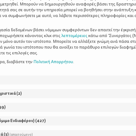
 μετρηθεί. Μπορούν να δημιουργηθούν αναφορές βάσει της δραστηρι
τητά σας σε αυτήν την υπηρεσία μπορεί να βοηθήσει στην ανάπτυξη 
ε να συμφωνήσετε με αυτό, να λάβετε περισσότερες πληροφορίες και 
ργασία δεδομένων βάσει νόμιμων συμφερόντων δεν απαιτεί την έγκρισή
αποχωρήσετε κάνοντας κλικ στις
λεπτομέρειες
κάτω από 'Συνεργάτες (Ν
ν μόνο αυτόν τον ιστότοπο. Μπορείτε να αλλάξετε γνώμη ανά πάσα στι
ΡΘΡΑ
ξιά γωνία του ιστότοπου που θα ανοίξει το παράθυρο επιλογών διαφημ
ε τις επιλογές σας.
ερα, διαβάστε την
Πολιτική Απορρήτου
.
Aerial Prenatal Yog
ψυχή και το σώμα κ
ηριστικά
(
2
)
99
)
Όταν έμεινα έγκυος στο δεύ
όμιμο Ενδιαφέρον)
(
427
)
πάρα πολύ, καθώς δεν περίμ
με την πρώτη προσπάθεια μ
κά
(
3
)
(απαιτούμενο)