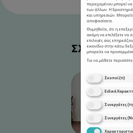
περιεχομένου μπορεί να
των άλλων. Η δραστηριό
και υπηρεσιών. Μπορείτ
αποφασίσετε.
Θυμηθείτε, ότι η επεξε
ακόμη να επιλέξετε να 
επιλογές σας επηρεάζου
ΣΧΕΤΙΚΑ Α
εικονίδιο στην κάτω δε
μπορείτε να προσαρμόσετ
Για να μάθετε περισσότ
Σκοποί
(
11
)
Ειδικά Χαρακτ
Συνεργάτες
(
11
Συνεργάτες (Ν
Χαρακτηριστι