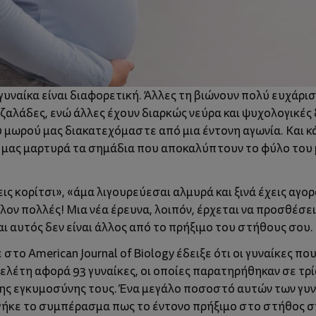
γυναίκα είναι διαφορετική. Άλλες τη βιώνουν πολύ ευχάρι
ζαλάδες, ενώ άλλες έχουν διαρκώς νεύρα και ψυχολογικές
 μωρού μας διακατεχόμαστε από μια έντονη αγωνία. Και κά
να μας μαρτυρά τα σημάδια που αποκαλύπτουν το φύλο του μ
νεις κορίτσι», «άμα λιγουρεύεσαι αλμυρά και ξινά έχεις αγ
ον πολλές! Μια νέα έρευνα, λοιπόν, έρχεται να προσθέσει
 αυτός δεν είναι άλλος από το πρήξιμο του στήθους σου.
στο American Journal of Biology έδειξε ότι οι γυναίκες 
ελέτη αφορά 93 γυναίκες, οι οποίες παρατηρήθηκαν σε τρ
ς εγκυμοσύνης τους. Ένα μεγάλο ποσοστό αυτών των γυν
γήκε το συμπέρασμα πως το έντονο πρήξιμο στο στήθος σημ