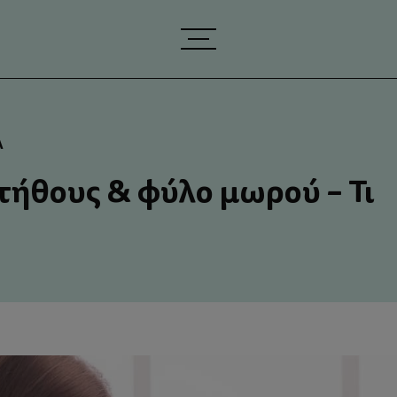
Α
τήθους & φύλο μωρού – Τι