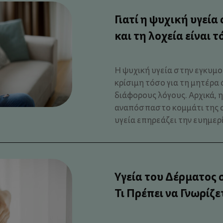
Γιατί η ψυχική υγεί
και τη λοχεία είναι 
Η ψυχική υγεία στην εγκυμοσ
κρίσιμη τόσο για τη μητέρα ό
διάφορους λόγους. Αρχικά, η
αναπόσπαστο κομμάτι της σ
υγεία επηρεάζει την ευημερία
Υγεία του Δέρματος
Τι Πρέπει να Γνωρίζε