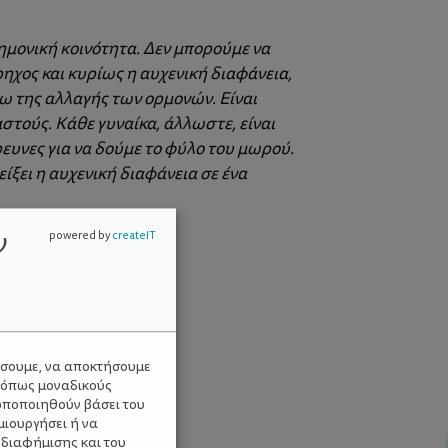
τημονική κοινότητα. Δεν μπορούμε να
ρηχος και κυρίως η αυχενική διαφάνεια,
γω της αλλαγής των ορμονών. Είναι
στούς. Κάθε γυναίκα, άλλωστε, είναι
ρευνες για να δούμε το φύλο του μωρού.
είξει η αυχενική διαφάνεια σε ένα
ν
powered by
createIT
ύσουμε, να αποκτήσουμε
 όπως μοναδικούς
ωποποιηθούν βάσει του
μιουργήσει ή να
 διαφήμισης και του