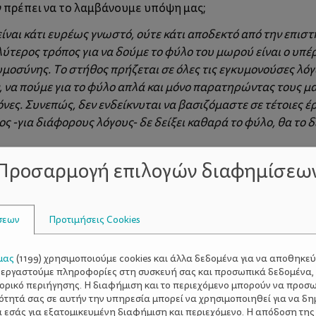
εν πρέπει να το λαμβάνουμε υπόψη μας;
είναι κάτι ευρέως γνωστό, ούτε κάτι αποδεκτό από την επισ
λύτερος τρόπος για να δούμε το φύλο του μωρού είναι ο υπέ
υμοσύνης. Το στήθος πρήζεται σε όλες τις εγκυμονούσες λό
 να πούμε για το φύλο απλά και μόνο παρατηρώντας τους μα
όνες. Συνεπώς, δεν ενδείκνυται να βασιζόμαστε σε τέτοιες έ
ος -για διάφορους λόγους- δε δείξει καθαρά το φύλο, θα το δ
Προσαρμογή επιλογών διαφημίσεω
κές της συμβουλές τη μαία, Βικτώρια Σιώτη.
σεων
Προτιμήσεις Cookies
μας
(
1199
) χρησιμοποιούμε cookies και άλλα δεδομένα για να αποθηκε
ξεργαστούμε πληροφορίες στη συσκευή σας και προσωπικά δεδομένα,
τορικό περιήγησης. Η διαφήμιση και το περιεχόμενο μπορούν να προσ
ότητά σας σε αυτήν την υπηρεσία μπορεί να χρησιμοποιηθεί για να δη
α εσάς για εξατομικευμένη διαφήμιση και περιεχόμενο. Η απόδοση της