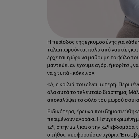
Η περίοδος της εγκυμοσύνης για κάθε 
ταλαιπωρούνται πολύ από ναυτίες και 
έρχεται η ώρα να μάθουμε το φύλο του
μαντεύει αν έχουμε αγόρι ή κορίτσι, 
να χτυπά «κόκκινο».
«Α, η κοιλιά σου είναι μυτερή. Περιμέ
όλα αυτά το τελευταίο διάστημα; Μάλλ
αποκαλύψει το φύλο του μωρού σου και
Ειδικότερα, έρευνα που δημοσιεύθηκε 
περιμένουν αγοράκι. Η συγκεκριμένη μ
η
η
η
12
, στην 22
, και στην 32
εβδομάδα τη
στήθος, κυοφορούσαν αγόρια. Έτσι, β