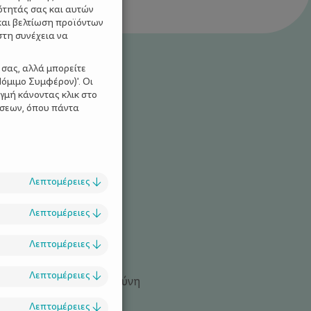
ότητάς σας και αυτών
και βελτίωση προϊόντων
στη συνέχεια να
 σας, αλλά μπορείτε
όμιμο Συμφέρον)'. Οι
γμή κάνοντας κλικ στο
ίσεων, όπου πάντα
Λεπτομέρειες
↓
a: ένα δώρο στην
άθε εγκύου
Λεπτομέρειες
↓
Λεπτομέρειες
↓
τερο παιδί μου, χάρηκα
Λεπτομέρειες
↓
ενα να έρθει η εγκυμοσύνη
ετά την εξωσωματική.
Λεπτομέρειες
↓