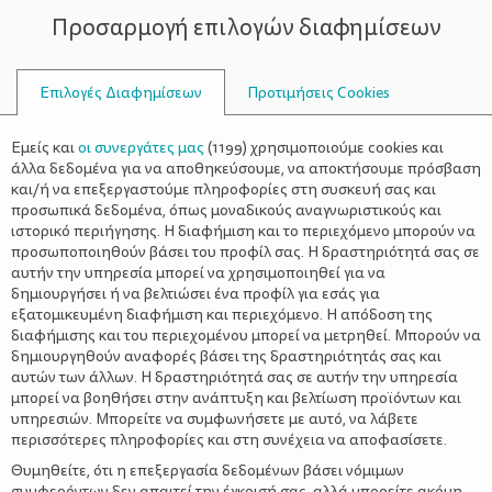
Προσαρμογή επιλογών διαφημίσεων
ΣΥΜΒΟΥΛΟΙ
Επιλογές Διαφημίσεων
Προτιμήσεις Cookies
ΥΓΕΊΑ
ΕΓΚΥΜΟΣΎΝΗ
>
Προγεννητικός δεσμός: Πώς
Εμείς και
οι συνεργάτες μας
(
1199
) χρησιμοποιούμε cookies και
χτίζεται ο δεσμός ήδη κατά τη
άλλα δεδομένα για να αποθηκεύσουμε, να αποκτήσουμε πρόσβαση
και/ή να επεξεργαστούμε πληροφορίες στη συσκευή σας και
διάρκεια της εγκυμοσύνης;
προσωπικά δεδομένα, όπως μοναδικούς αναγνωριστικούς και
ιστορικό περιήγησης. Η διαφήμιση και το περιεχόμενο μπορούν να
προσωποποιηθούν βάσει του προφίλ σας. Η δραστηριότητά σας σε
αυτήν την υπηρεσία μπορεί να χρησιμοποιηθεί για να
δημιουργήσει ή να βελτιώσει ένα προφίλ για εσάς για
εξατομικευμένη διαφήμιση και περιεχόμενο. Η απόδοση της
διαφήμισης και του περιεχομένου μπορεί να μετρηθεί. Μπορούν να
δημιουργηθούν αναφορές βάσει της δραστηριότητάς σας και
αυτών των άλλων. Η δραστηριότητά σας σε αυτήν την υπηρεσία
μπορεί να βοηθήσει στην ανάπτυξη και βελτίωση προϊόντων και
υπηρεσιών. Μπορείτε να συμφωνήσετε με αυτό, να λάβετε
περισσότερες πληροφορίες και στη συνέχεια να αποφασίσετε.
Θυμηθείτε, ότι η επεξεργασία δεδομένων βάσει νόμιμων
συμφερόντων δεν απαιτεί την έγκρισή σας, αλλά μπορείτε ακόμη