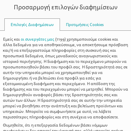
Προσαρμογή επιλογών διαφημίσεων
ΣΥΜΒΟΥΛΟΙ
Επιλογές Διαφημίσεων
Προτιμήσεις Cookies
Η ΖΩΉ ΜΕ ΈΝΑ ΠΑΙΔΊ
ΠΑΙΔΊ
>
Ψείρες σε μικρά παιδιά
Εμείς και
οι συνεργάτες μας
(
1199
) χρησιμοποιούμε cookies και
άλλα δεδομένα για να αποθηκεύσουμε, να αποκτήσουμε πρόσβαση
και/ή να επεξεργαστούμε πληροφορίες στη συσκευή σας και
προσωπικά δεδομένα, όπως μοναδικούς αναγνωριστικούς και
ιστορικό περιήγησης. Η διαφήμιση και το περιεχόμενο μπορούν να
προσωποποιηθούν βάσει του προφίλ σας. Η δραστηριότητά σας σε
αυτήν την υπηρεσία μπορεί να χρησιμοποιηθεί για να
δημιουργήσει ή να βελτιώσει ένα προφίλ για εσάς για
εξατομικευμένη διαφήμιση και περιεχόμενο. Η απόδοση της
διαφήμισης και του περιεχομένου μπορεί να μετρηθεί. Μπορούν να
δημιουργηθούν αναφορές βάσει της δραστηριότητάς σας και
αυτών των άλλων. Η δραστηριότητά σας σε αυτήν την υπηρεσία
μπορεί να βοηθήσει στην ανάπτυξη και βελτίωση προϊόντων και
υπηρεσιών. Μπορείτε να συμφωνήσετε με αυτό, να λάβετε
περισσότερες πληροφορίες και στη συνέχεια να αποφασίσετε.
Θυμηθείτε, ότι η επεξεργασία δεδομένων βάσει νόμιμων
συμφερόντων δεν απαιτεί την έγκρισή σας, αλλά μπορείτε ακόμη