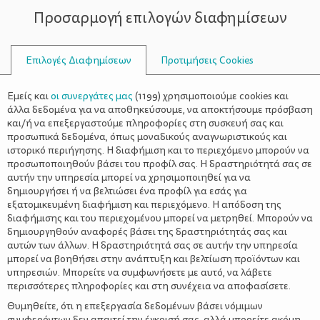
Προσαρμογή επιλογών διαφημίσεων
ΣΥΜΒΟΥΛΟΙ
Επιλογές Διαφημίσεων
Προτιμήσεις Cookies
ΟΙΚΟΓΕΝΕΙΑΚΈΣ ΔΡΑΣΤΗΡΙΌΤΗΤΕΣ
ΟΙΚΟΓΈΝΕΙΑ
>
Ψηφιακή παράσταση “Polaris. Το
Εμείς και
οι συνεργάτες μας
(
1199
) χρησιμοποιούμε cookies και
διαστημικό υποβρύχιο και το
άλλα δεδομένα για να αποθηκεύσουμε, να αποκτήσουμε πρόσβαση
και/ή να επεξεργαστούμε πληροφορίες στη συσκευή σας και
μυστήριο της Πολικής νύχτας”
προσωπικά δεδομένα, όπως μοναδικούς αναγνωριστικούς και
ιστορικό περιήγησης. Η διαφήμιση και το περιεχόμενο μπορούν να
προσωποποιηθούν βάσει του προφίλ σας. Η δραστηριότητά σας σε
αυτήν την υπηρεσία μπορεί να χρησιμοποιηθεί για να
δημιουργήσει ή να βελτιώσει ένα προφίλ για εσάς για
εξατομικευμένη διαφήμιση και περιεχόμενο. Η απόδοση της
διαφήμισης και του περιεχομένου μπορεί να μετρηθεί. Μπορούν να
δημιουργηθούν αναφορές βάσει της δραστηριότητάς σας και
αυτών των άλλων. Η δραστηριότητά σας σε αυτήν την υπηρεσία
μπορεί να βοηθήσει στην ανάπτυξη και βελτίωση προϊόντων και
υπηρεσιών. Μπορείτε να συμφωνήσετε με αυτό, να λάβετε
περισσότερες πληροφορίες και στη συνέχεια να αποφασίσετε.
Θυμηθείτε, ότι η επεξεργασία δεδομένων βάσει νόμιμων
συμφερόντων δεν απαιτεί την έγκρισή σας, αλλά μπορείτε ακόμη