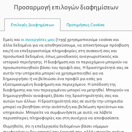
Προσαρμογή επιλογών διαφημίσεων
ΣΥΜΒΟΥΛΟΙ
Επιλογές Διαφημίσεων
Προτιμήσεις Cookies
ΟΙΚΟΓΕΝΕΙΑΚΈΣ ΔΡΑΣΤΗΡΙΌΤΗΤΕΣ
ΟΙΚΟΓΈΝΕΙΑ
>
“Η πριγκίπισσα και το μπιζέλι”
Εμείς και
οι συνεργάτες μας
(
1199
) χρησιμοποιούμε cookies και
του Ερνστ Τοχ
άλλα δεδομένα για να αποθηκεύσουμε, να αποκτήσουμε πρόσβαση
και/ή να επεξεργαστούμε πληροφορίες στη συσκευή σας και
προσωπικά δεδομένα, όπως μοναδικούς αναγνωριστικούς και
ιστορικό περιήγησης. Η διαφήμιση και το περιεχόμενο μπορούν να
προσωποποιηθούν βάσει του προφίλ σας. Η δραστηριότητά σας σε
αυτήν την υπηρεσία μπορεί να χρησιμοποιηθεί για να
δημιουργήσει ή να βελτιώσει ένα προφίλ για εσάς για
εξατομικευμένη διαφήμιση και περιεχόμενο. Η απόδοση της
διαφήμισης και του περιεχομένου μπορεί να μετρηθεί. Μπορούν να
δημιουργηθούν αναφορές βάσει της δραστηριότητάς σας και
αυτών των άλλων. Η δραστηριότητά σας σε αυτήν την υπηρεσία
μπορεί να βοηθήσει στην ανάπτυξη και βελτίωση προϊόντων και
υπηρεσιών. Μπορείτε να συμφωνήσετε με αυτό, να λάβετε
περισσότερες πληροφορίες και στη συνέχεια να αποφασίσετε.
Θυμηθείτε, ότι η επεξεργασία δεδομένων βάσει νόμιμων
συμφερόντων δεν απαιτεί την έγκρισή σας, αλλά μπορείτε ακόμη