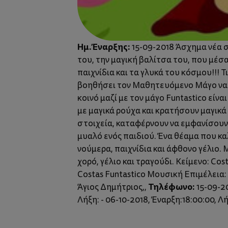
Ημ. Έναρξης:
15-09-2018 Άσχημα νέα 
του, την μαγική βαλίτσα του, που μέσα
παιχνίδια και τα γλυκά του κόσμου!!! 
βοηθήσει τον Μαθητευόμενο Μάγο να πε
κοινό μαζί με τον μάγο Funtastico εί
με μαγικά ρούχα και κρατήσουν μαγικ
στοιχεία, καταφέρνουν να εμφανίσουν 
μυαλό ενός παιδιού. Ένα θέαμα που κα
νούμερα, παιχνίδια και άφθονο γέλιο.
χορό, γέλιο και τραγούδι. Κείμενο: C
Costas Funtastico Μουσική Επιμέλεια:
Τηλέφωνο:
Άγιος Δημήτριος,,
15-09-20
Λήξη: - 06-10-2018, Έναρξη:18:00:00, Λή