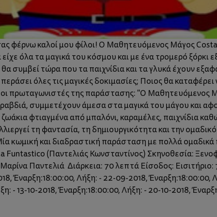
σας φέρνω καλοί μου φίλοι! Ο Μαθητευόμενος Μάγος Costa
 είχε όλα τα μαγικά του κόσμου και με ένα τρομερό ξόρκι ε
Τι θα συμβεί τώρα που τα παιχνίδια και τα γλυκά έχουν εξα
ράσει όλες τις μαγικές δοκιμασίες; Ποιος θα καταφέρει ν
ναι οι πρωταγωνιστές της παράστασης: "Ο Μαθητευόμενος 
ά ραβδιά, συμμετέχουν άμεσα στα μαγικά του μάγου και α
ζωάκια φτιαγμένα από μπαλόνι, καραμέλες, παιχνίδια καθώς
λλιεργεί τη φαντασία, τη δημιουργικότητα και την ομαδικ
 Μία κωμική και διαδραστική παράσταση με πολλά ομαδικά 
osta Funtastico (Παντελιάς Κωνσταντίνος) Σκηνοθεσία: Ξεν
 Μαρίνα Παντελιά Διάρκεια: 70 λεπτά Είσοδος: Εισιτήριο:
18, Έναρξη:18:00:00, Λήξη: - 22-09-2018, Έναρξη:18:00:00, Λ
ξη: - 13-10-2018, Έναρξη:18:00:00, Λήξη: - 20-10-2018, Έναρξη