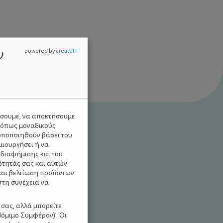
ν
powered by
createIT
ύσουμε, να αποκτήσουμε
 όπως μοναδικούς
ωποποιηθούν βάσει του
μιουργήσει ή να
 διαφήμισης και του
ότητάς σας και αυτών
και βελτίωση προϊόντων
στη συνέχεια να
 σας, αλλά μπορείτε
ΡΙΕΣ ΓΙΑ ΠΑΙΔΙΑ
όμιμο Συμφέρον)'. Οι