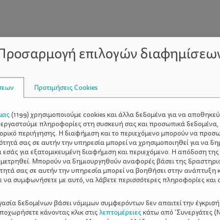
Προσαρμογή επιλογών διαφημίσεω
σεων
Προτιμήσεις Cookies
μας
(
1199
) χρησιμοποιούμε cookies και άλλα δεδομένα για να αποθηκε
ξεργαστούμε πληροφορίες στη συσκευή σας και προσωπικά δεδομένα,
τορικό περιήγησης. Η διαφήμιση και το περιεχόμενο μπορούν να προσ
ότητά σας σε αυτήν την υπηρεσία μπορεί να χρησιμοποιηθεί για να δη
ΡΘΡΑ
α εσάς για εξατομικευμένη διαφήμιση και περιεχόμενο. Η απόδοση της
 μετρηθεί. Μπορούν να δημιουργηθούν αναφορές βάσει της δραστηρι
τητά σας σε αυτήν την υπηρεσία μπορεί να βοηθήσει στην ανάπτυξη 
ε να συμφωνήσετε με αυτό, να λάβετε περισσότερες πληροφορίες και 
ργασία δεδομένων βάσει νόμιμων συμφερόντων δεν απαιτεί την έγκρισή
3 ΙΔΑΝΙΚΕΣ ΠΕΖΟΠΟ
αποχωρήσετε κάνοντας κλικ στις
λεπτομέρειες
κάτω από 'Συνεργάτες (Ν