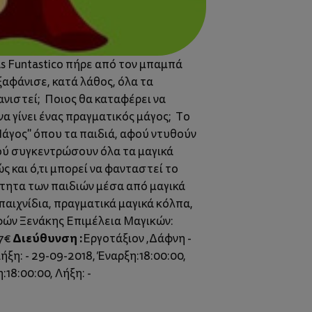
s Funtastico πήρε από τον μπαμπά
ξαφάνισε, κατά λάθος, όλα τα
φανιστεί; Ποιος θα καταφέρει να
α γίνει ένας πραγματικός μάγος; Το
Μάγος" όπου τα παιδιά, αφού ντυθούν
φού συγκεντρώσουν όλα τα μαγικά
 και ό,τι μπορεί να φανταστεί το
ότητα των παιδιών μέσα από μαγικά
παιχνίδια, πραγματικά μαγικά κόλπα,
οφών Ξενάκης Επιμέλεια Μαγικών:
Διεύθυνση :
 7€
Εργοτάξιον ,Δάφνη -
ήξη: - 29-09-2018, Έναρξη:18:00:00,
:18:00:00, Λήξη: -