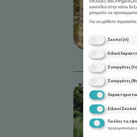
επιλογές σας επηρεάζου
εικονίδιο στην κάτω δε
μπορείτε να προσαρμόσετ
Για να μάθετε περισσότ
Σκοποί
(
11
)
Ειδικά Χαρακτ
Συνεργάτες
(
11
Συνεργάτες (Ν
Χαρακτηριστι
Ειδικοί Σκοποί
Για όλες τις εφ
Χρησιμοποίησε α