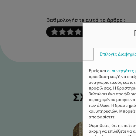
Βαθμολογήστε αυτό το άρθρο :
Επιλογές Διαφημί
Εμείς και
οι συνεργάτες 
πρόσβαση και/ή να επε
αναγνωριστικούς και ισ
προφίλ σας. Η δραστηρι
ΣΧΕΤΙΚΑ Α
βελτιώσει ένα προφίλ γι
περιεχομένου μπορεί να
των άλλων. Η δραστηριό
και υπηρεσιών. Μπορείτ
αποφασίσετε.
Θυμηθείτε, ότι η επεξε
ακόμη να επιλέξετε να 