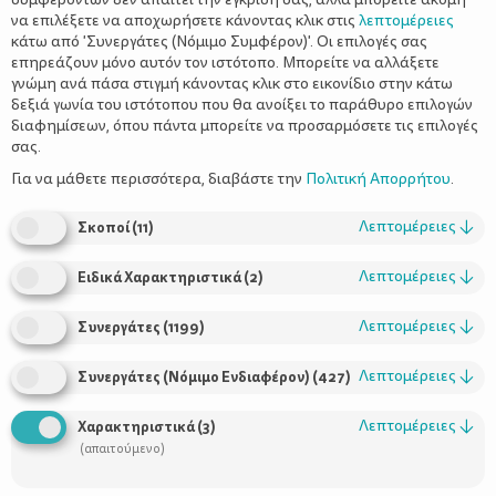
να επιλέξετε να αποχωρήσετε κάνοντας κλικ στις
λεπτομέρειες
κάτω από 'Συνεργάτες (Νόμιμο Συμφέρον)'. Οι επιλογές σας
επηρεάζουν μόνο αυτόν τον ιστότοπο. Μπορείτε να αλλάξετε
γνώμη ανά πάσα στιγμή κάνοντας κλικ στο εικονίδιο στην κάτω
δεξιά γωνία του ιστότοπου που θα ανοίξει το παράθυρο επιλογών
Με
pedigree
που πιστοποιούν την καθαρότητα της φυλής του
διαφημίσεων, όπου πάντα μπορείτε να προσαρμόσετε τις επιλογές
ή με πληγές που μαρτυρούν τη δύσκολη κουταβίσια ζωή του
σας.
το σκυλάκι που θα αποκτήσετε καθαρόαιμο ή ημίαιμο θα
Για να μάθετε περισσότερα, διαβάστε την
Πολιτική Απορρήτου
.
γίνει σύντροφος, συμπαίκτης και τελικά συνοδοιπόρος του
παιδιού σας.
Λεπτομέρειες
↓
Σκοποί
(
11
)
Λεπτομέρειες
↓
Ειδικά Χαρακτηριστικά
(
2
)
Η υιοθεσία ενός σκύλου είναι προγραμματισμένη και
Λεπτομέρειες
↓
Συνεργάτες
(
1199
)
«ελεγχόμενη», όταν αφορά σε ένα σκυλάκι ράτσας, το οποίο
φτάνει στο σπίτι κυριολεκτικά κατόπιν παραγγελίας. Στην
Λεπτομέρειες
↓
Συνεργάτες (Νόμιμο Ενδιαφέρον)
(
427
)
περίπτωση, όμως, που ο τετράποδος επισκέπτης είναι ημίαιμος,
εισβάλει αναπάντεχα και σχεδόν «εκβιαστικά» στην οικογένεια,
Λεπτομέρειες
↓
Χαρακτηριστικά
(
3
)
που καλείται να αποφασίσει αν θα κρατήσει ή όχι το συνήθως
(απαιτούμενο)
συμπαθέστατο σκυλάκι. .