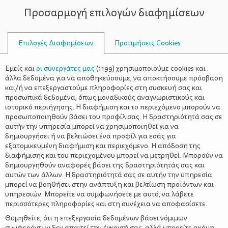
Προσαρμογή επιλογών διαφημίσεων
ΣΥΜΒΟΥΛΟΙ
Επιλογές Διαφημίσεων
Προτιμήσεις Cookies
ΟΙΚΟΓΕΝΕΙΑΚΈΣ ΔΡΑΣΤΗΡΙΌΤΗΤΕΣ
ΟΙΚΟΓΈΝΕΙΑ
>
Σκυλάκι: Καθαρόαιμο ή ημίαιμο;
Εμείς και
οι συνεργάτες μας
(
1199
) χρησιμοποιούμε cookies και
άλλα δεδομένα για να αποθηκεύσουμε, να αποκτήσουμε πρόσβαση
και/ή να επεξεργαστούμε πληροφορίες στη συσκευή σας και
προσωπικά δεδομένα, όπως μοναδικούς αναγνωριστικούς και
ιστορικό περιήγησης. Η διαφήμιση και το περιεχόμενο μπορούν να
προσωποποιηθούν βάσει του προφίλ σας. Η δραστηριότητά σας σε
αυτήν την υπηρεσία μπορεί να χρησιμοποιηθεί για να
δημιουργήσει ή να βελτιώσει ένα προφίλ για εσάς για
εξατομικευμένη διαφήμιση και περιεχόμενο. Η απόδοση της
διαφήμισης και του περιεχομένου μπορεί να μετρηθεί. Μπορούν να
δημιουργηθούν αναφορές βάσει της δραστηριότητάς σας και
αυτών των άλλων. Η δραστηριότητά σας σε αυτήν την υπηρεσία
μπορεί να βοηθήσει στην ανάπτυξη και βελτίωση προϊόντων και
υπηρεσιών. Μπορείτε να συμφωνήσετε με αυτό, να λάβετε
περισσότερες πληροφορίες και στη συνέχεια να αποφασίσετε.
Θυμηθείτε, ότι η επεξεργασία δεδομένων βάσει νόμιμων
συμφερόντων δεν απαιτεί την έγκρισή σας, αλλά μπορείτε ακόμη