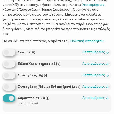
να επιλέξετε να αποχωρήσετε κάνοντας κλικ στις
λεπτομέρειες
κάτω από 'Συνεργάτες (Νόμιμο Συμφέρον)'. Οι επιλογές σας
επηρεάζουν μόνο αυτόν τον ιστότοπο. Μπορείτε να αλλάξετε
γνώμη ανά πάσα στιγμή κάνοντας κλικ στο εικονίδιο στην κάτω
δεξιά γωνία του ιστότοπου που θα ανοίξει το παράθυρο επιλογών
διαφημίσεων, όπου πάντα μπορείτε να προσαρμόσετε τις επιλογές
σας.
Της Κατερίνας και Κάλης Κιγιτζή
Για να μάθετε περισσότερα, διαβάστε την
Πολιτική Απορρήτου
.
Λεπτομέρειες
↓
Σκοποί
(
11
)
Λεπτομέρειες
↓
Ειδικά Χαρακτηριστικά
(
2
)
Αν και παλιά πίστευα ότι τα επιτραπέζια παιχνίδια είναι
αναπόσπαστο κομμάτι κάθε οικογένειας, με τον καιρό
Λεπτομέρειες
↓
Συνεργάτες
(
1199
)
συνειδητοποίησα ότι υπάρχουν οικογένειες που δεν παίζουν,
δεν αγοράζουν (για τους ίδιους ή για δώρο) και ποτέ -μα ποτέ-
Λεπτομέρειες
↓
Συνεργάτες (Νόμιμο Ενδιαφέρον)
(
427
)
δεν ενθαρρύνουν τα παιδιά τους να παίξουν επιτραπέζια με
τους φίλους τους. Μπορεί να ακούγομαι υπερβολική, αλλά οι
Λεπτομέρειες
↓
Χαρακτηριστικά
(
3
)
αναμνήσεις μου από τα παιδικά μου χρόνια μου φέρνουν
(απαιτούμενο)
εικόνες να παίζουμε κάποιο επιτραπέζιο και να μοιράζομαι μαζί
τους όμορφες στιγμές ανεμελιάς, γέλιου και συνεργασίας.