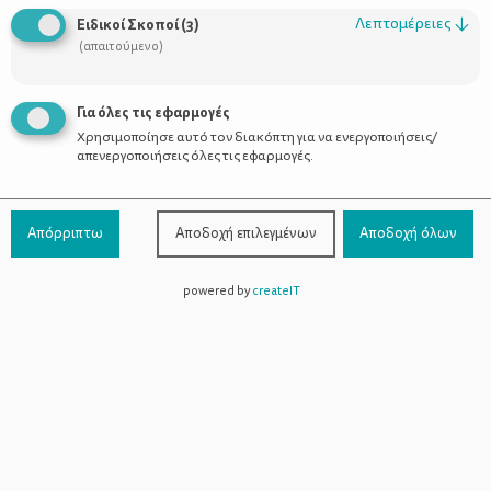
Σίγουρη λοιπόν για την αξία των επιτραπέζιων παιχνιδιών -εκ
Λεπτομέρειες
↓
Ειδικοί Σκοποί
(
3
)
πείρας- φρόντισα να αγοράσω επιτραπέζια παιχνίδια για την
(απαιτούμενο)
κόρη μου, κατάλληλα κάθε φορά για την ηλικία της. Πάμε να
δούμε μαζί μερικά από τα οφέλη των επιτραπέζιων παιχνιδιών;
Για όλες τις εφαρμογές
Χρησιμοποίησε αυτό τον διακόπτη για να ενεργοποιήσεις/
απενεργοποιήσεις όλες τις εφαρμογές.
Απόρριπτω
Αποδοχή επιλεγμένων
Αποδοχή όλων
powered by
createIT