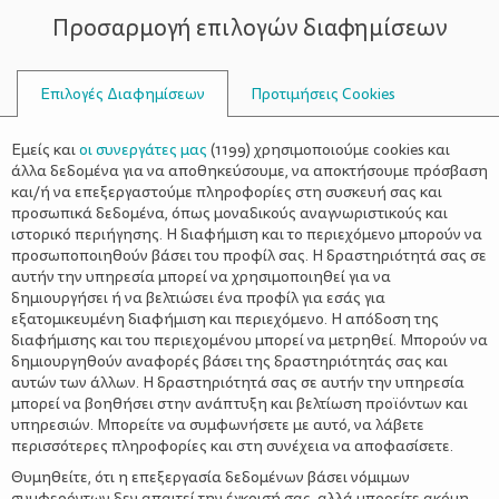
Προσαρμογή επιλογών διαφημίσεων
ΣΥΜΒΟΥΛΟΙ
Επιλογές Διαφημίσεων
Προτιμήσεις Cookies
ΟΙΚΟΓΕΝΕΙΑΚΈΣ ΔΡΑΣΤΗΡΙΌΤΗΤΕΣ
ΟΙΚΟΓΈΝΕΙΑ
>
Τα επιτραπέζια παιχνίδια και τα
Εμείς και
οι συνεργάτες μας
(
1199
) χρησιμοποιούμε cookies και
οφέλη τους
άλλα δεδομένα για να αποθηκεύσουμε, να αποκτήσουμε πρόσβαση
και/ή να επεξεργαστούμε πληροφορίες στη συσκευή σας και
προσωπικά δεδομένα, όπως μοναδικούς αναγνωριστικούς και
ιστορικό περιήγησης. Η διαφήμιση και το περιεχόμενο μπορούν να
προσωποποιηθούν βάσει του προφίλ σας. Η δραστηριότητά σας σε
αυτήν την υπηρεσία μπορεί να χρησιμοποιηθεί για να
δημιουργήσει ή να βελτιώσει ένα προφίλ για εσάς για
εξατομικευμένη διαφήμιση και περιεχόμενο. Η απόδοση της
διαφήμισης και του περιεχομένου μπορεί να μετρηθεί. Μπορούν να
δημιουργηθούν αναφορές βάσει της δραστηριότητάς σας και
αυτών των άλλων. Η δραστηριότητά σας σε αυτήν την υπηρεσία
μπορεί να βοηθήσει στην ανάπτυξη και βελτίωση προϊόντων και
υπηρεσιών. Μπορείτε να συμφωνήσετε με αυτό, να λάβετε
περισσότερες πληροφορίες και στη συνέχεια να αποφασίσετε.
Θυμηθείτε, ότι η επεξεργασία δεδομένων βάσει νόμιμων
συμφερόντων δεν απαιτεί την έγκρισή σας, αλλά μπορείτε ακόμη