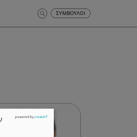
Search
ΣΥΜΒΟΥΛΟΙ
for:
ν
powered by
createIT