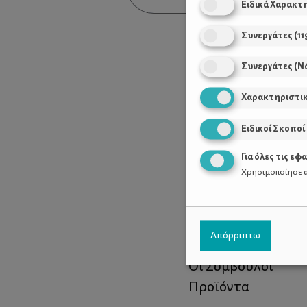
Ειδικά Χαρακτ
Συνεργάτες
(
11
Συνεργάτες (Ν
Χαρακτηριστι
Ειδικοί Σκοποί
Για όλες τις εφ
Χρησιμοποίησε α
Χρήσιμοι Σύνδεσ
Απόρριπτω
Τι είναι το ΔΕΛΤΑ
Οι Σύμβουλοι
Προϊόντα