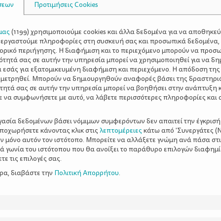
σεων
Προτιμήσεις Cookies
μας
(
1199
) χρησιμοποιούμε cookies και άλλα δεδομένα για να αποθηκε
ξεργαστούμε πληροφορίες στη συσκευή σας και προσωπικά δεδομένα,
τορικό περιήγησης. Η διαφήμιση και το περιεχόμενο μπορούν να προσ
ότητά σας σε αυτήν την υπηρεσία μπορεί να χρησιμοποιηθεί για να δη
α εσάς για εξατομικευμένη διαφήμιση και περιεχόμενο. Η απόδοση της
 μετρηθεί. Μπορούν να δημιουργηθούν αναφορές βάσει της δραστηρι
τητά σας σε αυτήν την υπηρεσία μπορεί να βοηθήσει στην ανάπτυξη 
ε να συμφωνήσετε με αυτό, να λάβετε περισσότερες πληροφορίες και 
ργασία δεδομένων βάσει νόμιμων συμφερόντων δεν απαιτεί την έγκρισή
αποχωρήσετε κάνοντας κλικ στις
λεπτομέρειες
κάτω από 'Συνεργάτες (Ν
ν μόνο αυτόν τον ιστότοπο. Μπορείτε να αλλάξετε γνώμη ανά πάσα στι
ξιά γωνία του ιστότοπου που θα ανοίξει το παράθυρο επιλογών διαφημ
ε τις επιλογές σας.
ερα, διαβάστε την
Πολιτική Απορρήτου
.
Οργανώστε το πρόγραμ
να χωρέσετε σε ένα 24