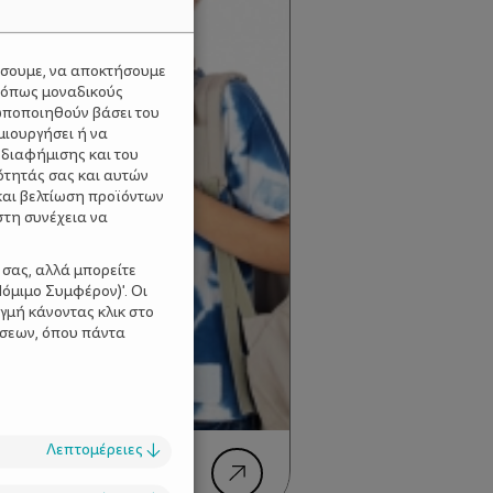
ύσουμε, να αποκτήσουμε
 όπως μοναδικούς
ωποποιηθούν βάσει του
μιουργήσει ή να
 διαφήμισης και του
ότητάς σας και αυτών
και βελτίωση προϊόντων
στη συνέχεια να
 σας, αλλά μπορείτε
όμιμο Συμφέρον)'. Οι
γμή κάνοντας κλικ στο
ίσεων, όπου πάντα
Λεπτομέρειες
↓
μα της χρονιάς –Πώς
ωρο τόσες