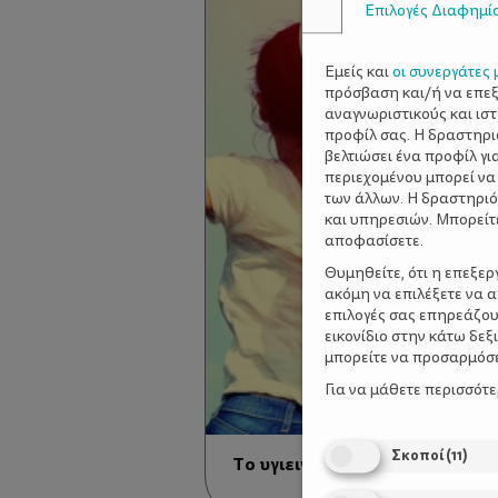
Επιλογές Διαφημί
Εμείς και
οι συνεργάτες 
πρόσβαση και/ή να επε
αναγνωριστικούς και ισ
προφίλ σας. Η δραστηρι
βελτιώσει ένα προφίλ γι
περιεχομένου μπορεί να
των άλλων. Η δραστηριό
και υπηρεσιών. Μπορείτ
αποφασίσετε.
Θυμηθείτε, ότι η επεξε
ακόμη να επιλέξετε να 
επιλογές σας επηρεάζου
εικονίδιο στην κάτω δε
μπορείτε να προσαρμόσετ
Για να μάθετε περισσότ
Σκοποί
(
11
)
Το υγιεινό 24ωρο μιας μαμάς!