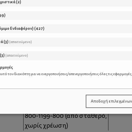
ηριστικά
(
2
)
δραστηριότητες
99
)
όμιμο Ενδιαφέρον)
(
427
)
κά
(
3
)
(απαιτούμενο)
(
3
)
(απαιτούμενο)
αρμογές
υτό τον διακόπτη για να ενεργοποιήσεις/απενεργοποιήσεις όλες τις εφαρμογές
μοι
Επικοινωνία
Αποδοχή επιλεγμένω
 moms
Τηλέφωνο Επικοινωνίας:
800-1199-800
(από σταθερό,
χωρίς χρέωση)