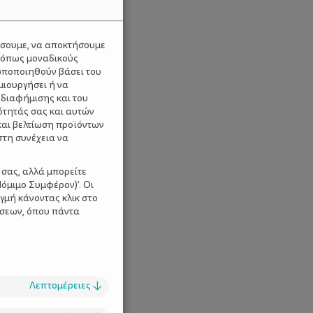
ύσουμε, να αποκτήσουμε
 όπως μοναδικούς
ωποποιηθούν βάσει του
μιουργήσει ή να
 διαφήμισης και του
ότητάς σας και αυτών
και βελτίωση προϊόντων
στη συνέχεια να
 σας, αλλά μπορείτε
όμιμο Συμφέρον)'. Οι
γμή κάνοντας κλικ στο
ίσεων, όπου πάντα
Λεπτομέρειες
↓