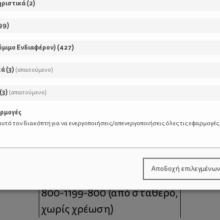
ηριστικά
(
2
)
99
)
όμιμο Ενδιαφέρον)
(
427
)
κά
(
3
)
(απαιτούμενο)
(
3
)
(απαιτούμενο)
αρμογές
υτό τον διακόπτη για να ενεργοποιήσεις/απενεργοποιήσεις όλες τις εφαρμογές
μοι
Επικοινωνία
Αποδοχή επιλεγμένω
 moms
Τηλέφωνο Επικοινωνίας:
800-1199-800
(από σταθερό,
χωρίς χρέωση)