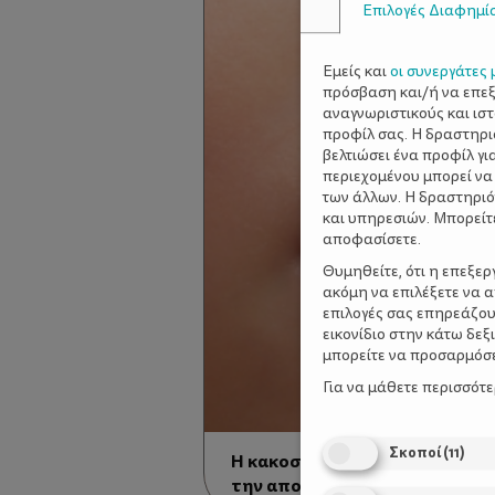
Επιλογές Διαφημί
Εμείς και
οι συνεργάτες 
πρόσβαση και/ή να επε
αναγνωριστικούς και ισ
προφίλ σας. Η δραστηρι
βελτιώσει ένα προφίλ γι
περιεχομένου μπορεί να
των άλλων. Η δραστηριό
και υπηρεσιών. Μπορείτ
αποφασίσετε.
Θυμηθείτε, ότι η επεξε
ακόμη να επιλέξετε να 
επιλογές σας επηρεάζου
εικονίδιο στην κάτω δε
μπορείτε να προσαρμόσετ
Για να μάθετε περισσότ
Σκοποί
(
11
)
Η κακοσμία του στόματος - Συ
την αποφυγή της