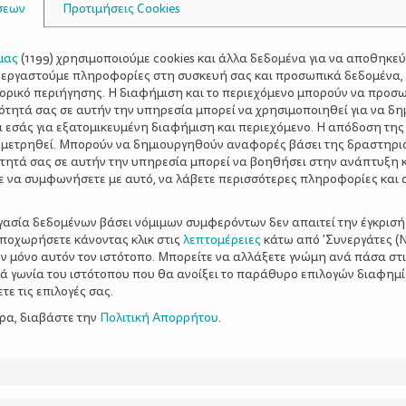
σεων
Προτιμήσεις Cookies
μας
(
1199
) χρησιμοποιούμε cookies και άλλα δεδομένα για να αποθηκε
ξεργαστούμε πληροφορίες στη συσκευή σας και προσωπικά δεδομένα,
τορικό περιήγησης. Η διαφήμιση και το περιεχόμενο μπορούν να προσ
ότητά σας σε αυτήν την υπηρεσία μπορεί να χρησιμοποιηθεί για να δη
α εσάς για εξατομικευμένη διαφήμιση και περιεχόμενο. Η απόδοση της
 μετρηθεί. Μπορούν να δημιουργηθούν αναφορές βάσει της δραστηρι
τητά σας σε αυτήν την υπηρεσία μπορεί να βοηθήσει στην ανάπτυξη 
ε να συμφωνήσετε με αυτό, να λάβετε περισσότερες πληροφορίες και 
ργασία δεδομένων βάσει νόμιμων συμφερόντων δεν απαιτεί την έγκρισή
αποχωρήσετε κάνοντας κλικ στις
λεπτομέρειες
κάτω από 'Συνεργάτες (Ν
ν μόνο αυτόν τον ιστότοπο. Μπορείτε να αλλάξετε γνώμη ανά πάσα στι
ξιά γωνία του ιστότοπου που θα ανοίξει το παράθυρο επιλογών διαφημ
ε τις επιλογές σας.
ερα, διαβάστε την
Πολιτική Απορρήτου
.
μβουλές για