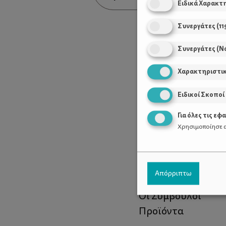
Ειδικά Χαρακτ
Συνεργάτες
(
11
Συνεργάτες (Ν
Χαρακτηριστι
Ειδικοί Σκοποί
Για όλες τις εφ
Χρησιμοποίησε α
Χρήσιμοι Σύνδεσ
Απόρριπτω
Τι είναι το ΔΕΛΤΑ
Οι Σύμβουλοι
Προϊόντα