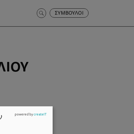
Search
ΣΥΜΒΟΥΛΟΙ
for:
ΛΙΟΥ
ν
powered by
createIT