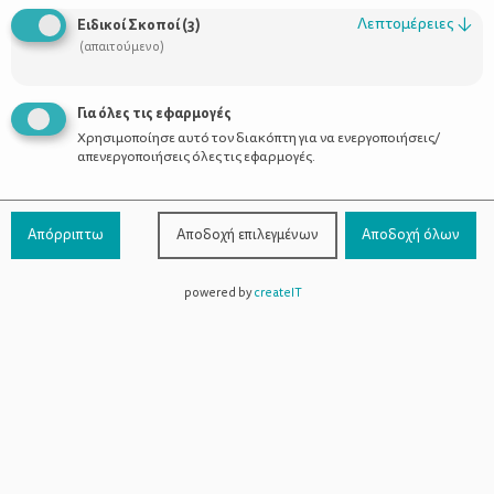
Οι Σύμβουλοι
Λεπτομέρειες
↓
Ειδικοί Σκοποί
(
3
)
Προϊόντα
(απαιτούμενο)
Για όλες τις εφαρμογές
Χρησιμοποίησε αυτό τον διακόπτη για να ενεργοποιήσεις/
Επικοινωνία
απενεργοποιήσεις όλες τις εφαρμογές.
Τηλέφωνο Επικοινωνίας:
800-1199-800
(από σταθερό,
Απόρριπτω
Αποδοχή επιλεγμένων
Αποδοχή όλων
χωρίς χρέωση)
powered by
createIT
Facebook
Instagram
Youtube
Spotify