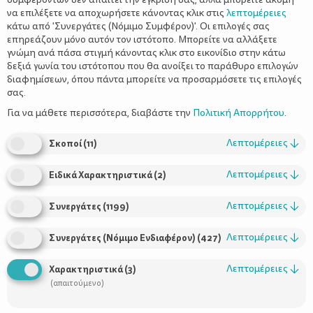
να επιλέξετε να αποχωρήσετε κάνοντας κλικ στις
λεπτομέρειες
κάτω από 'Συνεργάτες (Νόμιμο Συμφέρον)'. Οι επιλογές σας
επηρεάζουν μόνο αυτόν τον ιστότοπο. Μπορείτε να αλλάξετε
γνώμη ανά πάσα στιγμή κάνοντας κλικ στο εικονίδιο στην κάτω
δεξιά γωνία του ιστότοπου που θα ανοίξει το παράθυρο επιλογών
Πώς θα κάνετε το παιδί να αγαπήσει τα
διαφημίσεων, όπου πάντα μπορείτε να προσαρμόσετε τις επιλογές
βιβλία
σας.
Για να μάθετε περισσότερα, διαβάστε την
Πολιτική Απορρήτου
.
Λεπτομέρειες
↓
Σκοποί
(
11
)
Λεπτομέρειες
↓
Ειδικά Χαρακτηριστικά
(
2
)
Λεπτομέρειες
↓
Συνεργάτες
(
1199
)
Λεπτομέρειες
↓
Συνεργάτες (Νόμιμο Ενδιαφέρον)
(
427
)
Χρήσιμοι Σύνδεσμοι
Λεπτομέρειες
↓
Χαρακτηριστικά
(
3
)
(απαιτούμενο)
Τι είναι το ΔΕΛΤΑ moms