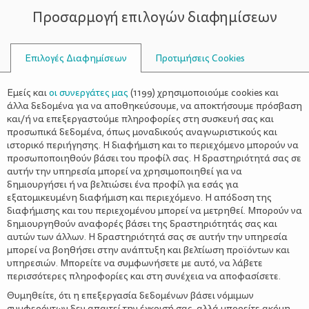
Προσαρμογή επιλογών διαφημίσεων
ΣΥΜΒΟΥΛΟΙ
Επιλογές Διαφημίσεων
Προτιμήσεις Cookies
ΑΓΑΠΉΣΟΥΝ ΤΑ ΒΙΒΛΊΑ
Εμείς και
οι συνεργάτες μας
(
1199
) χρησιμοποιούμε cookies και
άλλα δεδομένα για να αποθηκεύσουμε, να αποκτήσουμε πρόσβαση
και/ή να επεξεργαστούμε πληροφορίες στη συσκευή σας και
προσωπικά δεδομένα, όπως μοναδικούς αναγνωριστικούς και
ιστορικό περιήγησης. Η διαφήμιση και το περιεχόμενο μπορούν να
προσωποποιηθούν βάσει του προφίλ σας. Η δραστηριότητά σας σε
αυτήν την υπηρεσία μπορεί να χρησιμοποιηθεί για να
δημιουργήσει ή να βελτιώσει ένα προφίλ για εσάς για
εξατομικευμένη διαφήμιση και περιεχόμενο. Η απόδοση της
διαφήμισης και του περιεχομένου μπορεί να μετρηθεί. Μπορούν να
δημιουργηθούν αναφορές βάσει της δραστηριότητάς σας και
αυτών των άλλων. Η δραστηριότητά σας σε αυτήν την υπηρεσία
μπορεί να βοηθήσει στην ανάπτυξη και βελτίωση προϊόντων και
υπηρεσιών. Μπορείτε να συμφωνήσετε με αυτό, να λάβετε
περισσότερες πληροφορίες και στη συνέχεια να αποφασίσετε.
Θυμηθείτε, ότι η επεξεργασία δεδομένων βάσει νόμιμων
συμφερόντων δεν απαιτεί την έγκρισή σας, αλλά μπορείτε ακόμη