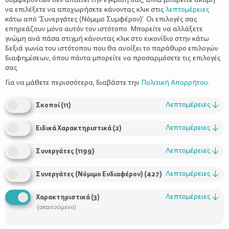
να επιλέξετε να αποχωρήσετε κάνοντας κλικ στις
λεπτομέρειες
κάτω από 'Συνεργάτες (Νόμιμο Συμφέρον)'. Οι επιλογές σας
επηρεάζουν μόνο αυτόν τον ιστότοπο. Μπορείτε να αλλάξετε
γνώμη ανά πάσα στιγμή κάνοντας κλικ στο εικονίδιο στην κάτω
δεξιά γωνία του ιστότοπου που θα ανοίξει το παράθυρο επιλογών
Συχνά προβλήματα (φυσιολογικές
διαφημίσεων, όπου πάντα μπορείτε να προσαρμόσετε τις επιλογές
ενοχλήσεις) στην εγκυμοσύνη
σας.
Για να μάθετε περισσότερα, διαβάστε την
Πολιτική Απορρήτου
.
Λεπτομέρειες
↓
Σκοποί
(
11
)
Λεπτομέρειες
↓
Ειδικά Χαρακτηριστικά
(
2
)
Λεπτομέρειες
↓
Συνεργάτες
(
1199
)
Λεπτομέρειες
↓
Συνεργάτες (Νόμιμο Ενδιαφέρον)
(
427
)
Χρήσιμοι Σύνδεσμοι
Λεπτομέρειες
↓
Χαρακτηριστικά
(
3
)
(απαιτούμενο)
Τι είναι το ΔΕΛΤΑ moms