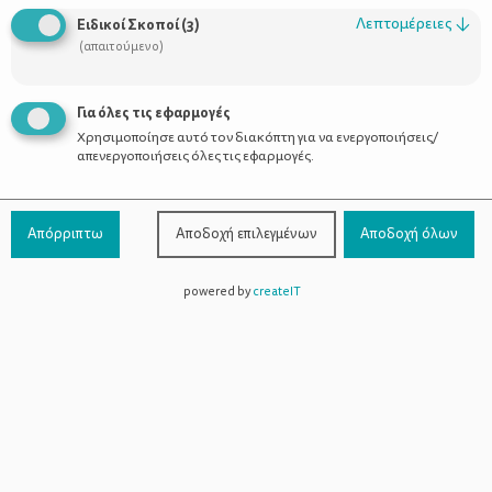
Οι Σύμβουλοι
Λεπτομέρειες
↓
Ειδικοί Σκοποί
(
3
)
Προϊόντα
(απαιτούμενο)
Για όλες τις εφαρμογές
Χρησιμοποίησε αυτό τον διακόπτη για να ενεργοποιήσεις/
Επικοινωνία
απενεργοποιήσεις όλες τις εφαρμογές.
Τηλέφωνο Επικοινωνίας:
800-1199-800
(από σταθερό,
Απόρριπτω
Αποδοχή επιλεγμένων
Αποδοχή όλων
χωρίς χρέωση)
powered by
createIT
Facebook
Instagram
Youtube
Spotify