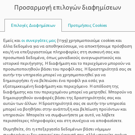
Προσαρμογή επιλογών διαφημίσεων
ΣΥΜΒΟΥΛΟΙ
Επιλογές Διαφημίσεων
Προτιμήσεις Cookies
ΑΊΣΘΗΜΑ ΚΌΠΩΣΗΣ
Εμείς και
οι συνεργάτες μας
(
1199
) χρησιμοποιούμε cookies και
άλλα δεδομένα για να αποθηκεύσουμε, να αποκτήσουμε πρόσβαση
και/ή να επεξεργαστούμε πληροφορίες στη συσκευή σας και
προσωπικά δεδομένα, όπως μοναδικούς αναγνωριστικούς και
ιστορικό περιήγησης. Η διαφήμιση και το περιεχόμενο μπορούν να
προσωποποιηθούν βάσει του προφίλ σας. Η δραστηριότητά σας σε
αυτήν την υπηρεσία μπορεί να χρησιμοποιηθεί για να
δημιουργήσει ή να βελτιώσει ένα προφίλ για εσάς για
εξατομικευμένη διαφήμιση και περιεχόμενο. Η απόδοση της
διαφήμισης και του περιεχομένου μπορεί να μετρηθεί. Μπορούν να
δημιουργηθούν αναφορές βάσει της δραστηριότητάς σας και
αυτών των άλλων. Η δραστηριότητά σας σε αυτήν την υπηρεσία
μπορεί να βοηθήσει στην ανάπτυξη και βελτίωση προϊόντων και
υπηρεσιών. Μπορείτε να συμφωνήσετε με αυτό, να λάβετε
περισσότερες πληροφορίες και στη συνέχεια να αποφασίσετε.
Θυμηθείτε, ότι η επεξεργασία δεδομένων βάσει νόμιμων
συμφερόντων δεν απαιτεί την έγκρισή σας, αλλά μπορείτε ακόμη