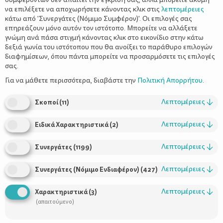
να επιλέξετε να αποχωρήσετε κάνοντας κλικ στις
λεπτομέρειες
κάτω από 'Συνεργάτες (Νόμιμο Συμφέρον)'. Οι επιλογές σας
επηρεάζουν μόνο αυτόν τον ιστότοπο. Μπορείτε να αλλάξετε
γνώμη ανά πάσα στιγμή κάνοντας κλικ στο εικονίδιο στην κάτω
δεξιά γωνία του ιστότοπου που θα ανοίξει το παράθυρο επιλογών
Έκλεισε τα τέσσερα - Τι αλλάζει στην
διαφημίσεων, όπου πάντα μπορείτε να προσαρμόσετε τις επιλογές
καθημερινότητα σας
σας.
Για να μάθετε περισσότερα, διαβάστε την
Πολιτική Απορρήτου
.
Λεπτομέρειες
↓
Σκοποί
(
11
)
Λεπτομέρειες
↓
Ειδικά Χαρακτηριστικά
(
2
)
Λεπτομέρειες
↓
Συνεργάτες
(
1199
)
Λεπτομέρειες
↓
Συνεργάτες (Νόμιμο Ενδιαφέρον)
(
427
)
Χρήσιμοι Σύνδεσμοι
Λεπτομέρειες
↓
Χαρακτηριστικά
(
3
)
(απαιτούμενο)
Τι είναι το ΔΕΛΤΑ moms