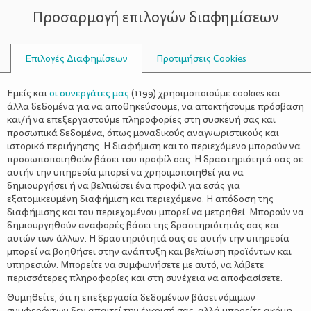
Προσαρμογή επιλογών διαφημίσεων
ΣΥΜΒΟΥΛΟΙ
Επιλογές Διαφημίσεων
Προτιμήσεις Cookies
ΑΚΡΟΒΑΣΊΕΣ
Εμείς και
οι συνεργάτες μας
(
1199
) χρησιμοποιούμε cookies και
άλλα δεδομένα για να αποθηκεύσουμε, να αποκτήσουμε πρόσβαση
και/ή να επεξεργαστούμε πληροφορίες στη συσκευή σας και
προσωπικά δεδομένα, όπως μοναδικούς αναγνωριστικούς και
ιστορικό περιήγησης. Η διαφήμιση και το περιεχόμενο μπορούν να
προσωποποιηθούν βάσει του προφίλ σας. Η δραστηριότητά σας σε
αυτήν την υπηρεσία μπορεί να χρησιμοποιηθεί για να
δημιουργήσει ή να βελτιώσει ένα προφίλ για εσάς για
εξατομικευμένη διαφήμιση και περιεχόμενο. Η απόδοση της
διαφήμισης και του περιεχομένου μπορεί να μετρηθεί. Μπορούν να
δημιουργηθούν αναφορές βάσει της δραστηριότητάς σας και
αυτών των άλλων. Η δραστηριότητά σας σε αυτήν την υπηρεσία
μπορεί να βοηθήσει στην ανάπτυξη και βελτίωση προϊόντων και
υπηρεσιών. Μπορείτε να συμφωνήσετε με αυτό, να λάβετε
περισσότερες πληροφορίες και στη συνέχεια να αποφασίσετε.
Θυμηθείτε, ότι η επεξεργασία δεδομένων βάσει νόμιμων
συμφερόντων δεν απαιτεί την έγκρισή σας, αλλά μπορείτε ακόμη