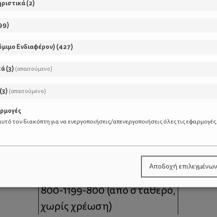
ηριστικά
(
2
)
99
)
όμιμο Ενδιαφέρον)
(
427
)
κά
(
3
)
(απαιτούμενο)
(
3
)
(απαιτούμενο)
αρμογές
υτό τον διακόπτη για να ενεργοποιήσεις/απενεργοποιήσεις όλες τις εφαρμογές
μοι
Επικοινωνία
Αποδοχή επιλεγμένω
 moms
Τηλέφωνο Επικοινωνίας:
800-1199-800
(από σταθερό,
χωρίς χρέωση)