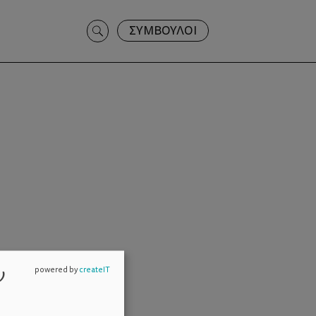
Search
ΣΥΜΒΟΥΛΟΙ
for:
ν
powered by
createIT