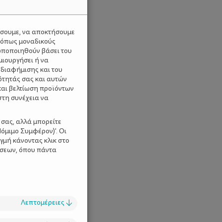
ύσουμε, να αποκτήσουμε
 όπως μοναδικούς
ωποποιηθούν βάσει του
μιουργήσει ή να
 διαφήμισης και του
ότητάς σας και αυτών
και βελτίωση προϊόντων
στη συνέχεια να
 σας, αλλά μπορείτε
όμιμο Συμφέρον)'. Οι
γμή κάνοντας κλικ στο
ίσεων, όπου πάντα
Λεπτομέρειες
↓