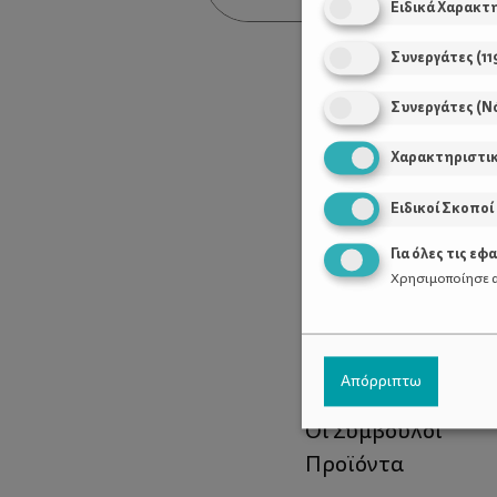
Ειδικά Χαρακτ
Συνεργάτες
(
11
Συνεργάτες (Ν
Χαρακτηριστι
Ειδικοί Σκοποί
Για όλες τις εφ
Χρησιμοποίησε α
Χρήσιμοι Σύνδεσ
Απόρριπτω
Τι είναι το ΔΕΛΤΑ
Οι Σύμβουλοι
Προϊόντα