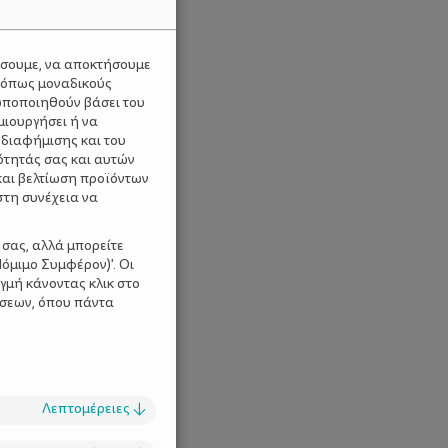
ύσουμε, να αποκτήσουμε
 όπως μοναδικούς
ωποποιηθούν βάσει του
μιουργήσει ή να
 διαφήμισης και του
ότητάς σας και αυτών
και βελτίωση προϊόντων
στη συνέχεια να
 σας, αλλά μπορείτε
όμιμο Συμφέρον)'. Οι
γμή κάνοντας κλικ στο
ίσεων, όπου πάντα
Λεπτομέρειες
↓