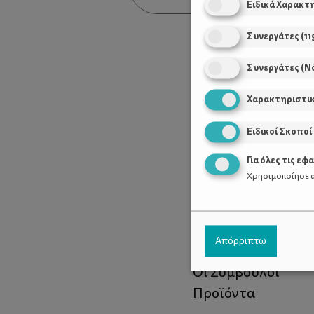
Ειδικά Χαρακτ
Συνεργάτες
(
11
Συνεργάτες (Ν
Χαρακτηριστι
Ειδικοί Σκοποί
Για όλες τις εφ
Χρησιμοποίησε α
Χρήσιμοι Σύνδεσ
Απόρριπτω
Τι είναι το ΔΕΛΤΑ
Οι Σύμβουλοι
Προϊόντα