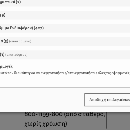
ηριστικά
(
2
)
99
)
όμιμο Ενδιαφέρον)
(
427
)
κά
(
3
)
(απαιτούμενο)
(
3
)
(απαιτούμενο)
αρμογές
υτό τον διακόπτη για να ενεργοποιήσεις/απενεργοποιήσεις όλες τις εφαρμογές
μοι
Επικοινωνία
Αποδοχή επιλεγμένω
 moms
Τηλέφωνο Επικοινωνίας:
800-1199-800
(από σταθερό,
χωρίς χρέωση)