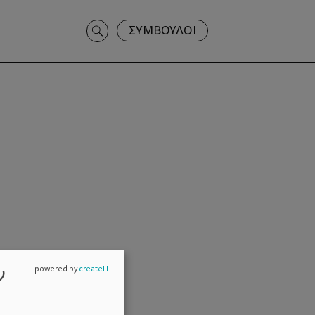
Search
ΣΥΜΒΟΥΛΟΙ
for:
ν
powered by
createIT