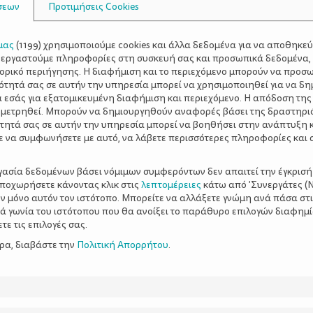
σεων
Προτιμήσεις Cookies
μας
(
1199
) χρησιμοποιούμε cookies και άλλα δεδομένα για να αποθηκε
ξεργαστούμε πληροφορίες στη συσκευή σας και προσωπικά δεδομένα,
τορικό περιήγησης. Η διαφήμιση και το περιεχόμενο μπορούν να προσ
ότητά σας σε αυτήν την υπηρεσία μπορεί να χρησιμοποιηθεί για να δη
α εσάς για εξατομικευμένη διαφήμιση και περιεχόμενο. Η απόδοση της
 μετρηθεί. Μπορούν να δημιουργηθούν αναφορές βάσει της δραστηρι
τητά σας σε αυτήν την υπηρεσία μπορεί να βοηθήσει στην ανάπτυξη 
ε να συμφωνήσετε με αυτό, να λάβετε περισσότερες πληροφορίες και 
ργασία δεδομένων βάσει νόμιμων συμφερόντων δεν απαιτεί την έγκρισή
αποχωρήσετε κάνοντας κλικ στις
λεπτομέρειες
κάτω από 'Συνεργάτες (Ν
ν μόνο αυτόν τον ιστότοπο. Μπορείτε να αλλάξετε γνώμη ανά πάσα στι
ξιά γωνία του ιστότοπου που θα ανοίξει το παράθυρο επιλογών διαφημ
ε τις επιλογές σας.
ερα, διαβάστε την
Πολιτική Απορρήτου
.