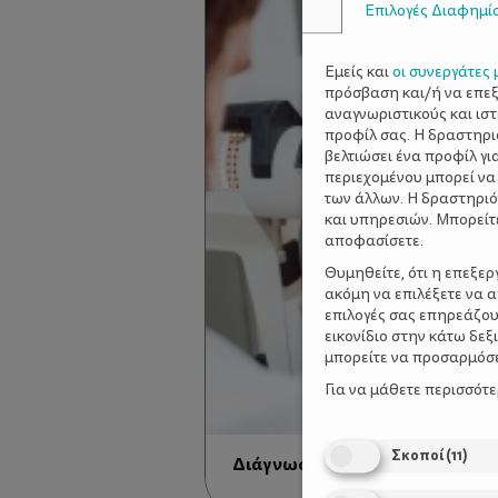
Επιλογές Διαφημί
Εμείς και
οι συνεργάτες 
πρόσβαση και/ή να επε
αναγνωριστικούς και ισ
προφίλ σας. Η δραστηρι
βελτιώσει ένα προφίλ γι
περιεχομένου μπορεί να
των άλλων. Η δραστηριό
και υπηρεσιών. Μπορείτ
αποφασίσετε.
Θυμηθείτε, ότι η επεξε
ακόμη να επιλέξετε να 
επιλογές σας επηρεάζου
εικονίδιο στην κάτω δε
μπορείτε να προσαρμόσετ
Για να μάθετε περισσότ
Σκοποί
(
11
)
Διάγνωση: «στραβισμός»