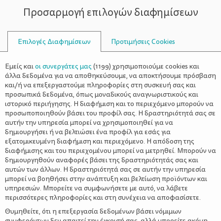
Προσαρμογή επιλογών διαφημίσεων
ΣΥΜΒΟΥΛΟΙ
Επιλογές Διαφημίσεων
Προτιμήσεις Cookies
ΑΝΆΓΝΩΣΗ ΠΑΙΔΙΚΟΎ ΒΙΒΛΊΟΥ
Εμείς και
οι συνεργάτες μας
(
1199
) χρησιμοποιούμε cookies και
άλλα δεδομένα για να αποθηκεύσουμε, να αποκτήσουμε πρόσβαση
και/ή να επεξεργαστούμε πληροφορίες στη συσκευή σας και
προσωπικά δεδομένα, όπως μοναδικούς αναγνωριστικούς και
ιστορικό περιήγησης. Η διαφήμιση και το περιεχόμενο μπορούν να
προσωποποιηθούν βάσει του προφίλ σας. Η δραστηριότητά σας σε
αυτήν την υπηρεσία μπορεί να χρησιμοποιηθεί για να
δημιουργήσει ή να βελτιώσει ένα προφίλ για εσάς για
εξατομικευμένη διαφήμιση και περιεχόμενο. Η απόδοση της
διαφήμισης και του περιεχομένου μπορεί να μετρηθεί. Μπορούν να
δημιουργηθούν αναφορές βάσει της δραστηριότητάς σας και
αυτών των άλλων. Η δραστηριότητά σας σε αυτήν την υπηρεσία
μπορεί να βοηθήσει στην ανάπτυξη και βελτίωση προϊόντων και
υπηρεσιών. Μπορείτε να συμφωνήσετε με αυτό, να λάβετε
περισσότερες πληροφορίες και στη συνέχεια να αποφασίσετε.
Θυμηθείτε, ότι η επεξεργασία δεδομένων βάσει νόμιμων
συμφερόντων δεν απαιτεί την έγκρισή σας, αλλά μπορείτε ακόμη