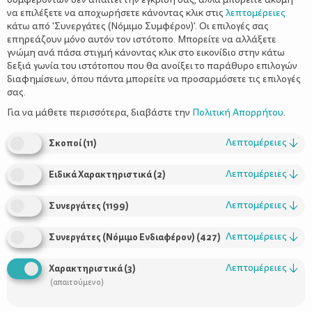
να επιλέξετε να αποχωρήσετε κάνοντας κλικ στις
λεπτομέρειες
κάτω από 'Συνεργάτες (Νόμιμο Συμφέρον)'. Οι επιλογές σας
επηρεάζουν μόνο αυτόν τον ιστότοπο. Μπορείτε να αλλάξετε
γνώμη ανά πάσα στιγμή κάνοντας κλικ στο εικονίδιο στην κάτω
δεξιά γωνία του ιστότοπου που θα ανοίξει το παράθυρο επιλογών
Το βιβλίο του μήνα: “Τι υπέροχο
διαφημίσεων, όπου πάντα μπορείτε να προσαρμόσετε τις επιλογές
πλάσμα θα γίνεις”
σας.
Για να μάθετε περισσότερα, διαβάστε την
Πολιτική Απορρήτου
.
Λεπτομέρειες
↓
Σκοποί
(
11
)
Λεπτομέρειες
↓
Ειδικά Χαρακτηριστικά
(
2
)
Λεπτομέρειες
↓
Συνεργάτες
(
1199
)
Λεπτομέρειες
↓
Συνεργάτες (Νόμιμο Ενδιαφέρον)
(
427
)
Λεπτομέρειες
↓
Χαρακτηριστικά
(
3
)
(απαιτούμενο)