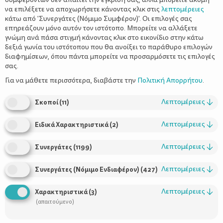
να επιλέξετε να αποχωρήσετε κάνοντας κλικ στις
λεπτομέρειες
κάτω από 'Συνεργάτες (Νόμιμο Συμφέρον)'. Οι επιλογές σας
επηρεάζουν μόνο αυτόν τον ιστότοπο. Μπορείτε να αλλάξετε
γνώμη ανά πάσα στιγμή κάνοντας κλικ στο εικονίδιο στην κάτω
δεξιά γωνία του ιστότοπου που θα ανοίξει το παράθυρο επιλογών
Πόσο απλά είναι τα «απλά» πράγματα;
διαφημίσεων, όπου πάντα μπορείτε να προσαρμόσετε τις επιλογές
σας.
Για να μάθετε περισσότερα, διαβάστε την
Πολιτική Απορρήτου
.
Λεπτομέρειες
↓
Σκοποί
(
11
)
Λεπτομέρειες
↓
Ειδικά Χαρακτηριστικά
(
2
)
Λεπτομέρειες
↓
Συνεργάτες
(
1199
)
Λεπτομέρειες
↓
Συνεργάτες (Νόμιμο Ενδιαφέρον)
(
427
)
Χρήσιμοι Σύνδεσμοι
Λεπτομέρειες
↓
Χαρακτηριστικά
(
3
)
Τι είναι το ΔΕΛΤΑ moms
(απαιτούμενο)
Οι Σύμβουλοι