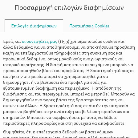
Προσαρμογή επιλογών διαφημίσεων
ΣΥΜΒΟΥΛΟΙ
Επιλογές Διαφημίσεων
Προτιμήσεις Cookies
ΑΝΑΤΡΟΦΉ ΠΑΙΔΙΏΝ
Εμείς και
οι συνεργάτες μας
(
1199
) χρησιμοποιούμε cookies και
άλλα δεδομένα για να αποθηκεύσουμε, να αποκτήσουμε πρόσβαση
και/ή να επεξεργαστούμε πληροφορίες στη συσκευή σας και
προσωπικά δεδομένα, όπως μοναδικούς αναγνωριστικούς και
ιστορικό περιήγησης. Η διαφήμιση και το περιεχόμενο μπορούν να
προσωποποιηθούν βάσει του προφίλ σας. Η δραστηριότητά σας σε
αυτήν την υπηρεσία μπορεί να χρησιμοποιηθεί για να
δημιουργήσει ή να βελτιώσει ένα προφίλ για εσάς για
εξατομικευμένη διαφήμιση και περιεχόμενο. Η απόδοση της
διαφήμισης και του περιεχομένου μπορεί να μετρηθεί. Μπορούν να
δημιουργηθούν αναφορές βάσει της δραστηριότητάς σας και
αυτών των άλλων. Η δραστηριότητά σας σε αυτήν την υπηρεσία
μπορεί να βοηθήσει στην ανάπτυξη και βελτίωση προϊόντων και
υπηρεσιών. Μπορείτε να συμφωνήσετε με αυτό, να λάβετε
περισσότερες πληροφορίες και στη συνέχεια να αποφασίσετε.
Θυμηθείτε, ότι η επεξεργασία δεδομένων βάσει νόμιμων
συμφερόντων δεν απαιτεί την έγκρισή σας, αλλά μπορείτε ακόμη