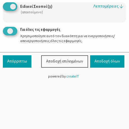
Οι Σύμβουλοι
Λεπτομέρειες
↓
Ειδικοί Σκοποί
(
3
)
Προϊόντα
(απαιτούμενο)
Για όλες τις εφαρμογές
Χρησιμοποίησε αυτό τον διακόπτη για να ενεργοποιήσεις/
Επικοινωνία
απενεργοποιήσεις όλες τις εφαρμογές.
Τηλέφωνο Επικοινωνίας:
800-1199-800
(από σταθερό,
Απόρριπτω
Αποδοχή επιλεγμένων
Αποδοχή όλων
χωρίς χρέωση)
powered by
createIT
Facebook
Instagram
Youtube
Spotify