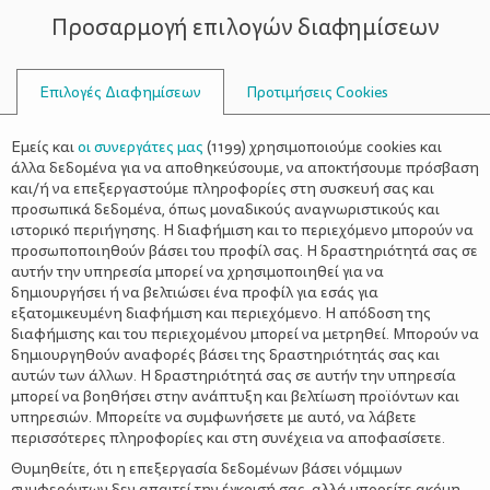
Προσαρμογή επιλογών διαφημίσεων
ΣΥΜΒΟΥΛΟΙ
Επιλογές Διαφημίσεων
Προτιμήσεις Cookies
ΑΝΕΒΟΚΑΤΕΒΑΊΝΕΙ
Εμείς και
οι συνεργάτες μας
(
1199
) χρησιμοποιούμε cookies και
άλλα δεδομένα για να αποθηκεύσουμε, να αποκτήσουμε πρόσβαση
και/ή να επεξεργαστούμε πληροφορίες στη συσκευή σας και
προσωπικά δεδομένα, όπως μοναδικούς αναγνωριστικούς και
ιστορικό περιήγησης. Η διαφήμιση και το περιεχόμενο μπορούν να
προσωποποιηθούν βάσει του προφίλ σας. Η δραστηριότητά σας σε
αυτήν την υπηρεσία μπορεί να χρησιμοποιηθεί για να
δημιουργήσει ή να βελτιώσει ένα προφίλ για εσάς για
εξατομικευμένη διαφήμιση και περιεχόμενο. Η απόδοση της
διαφήμισης και του περιεχομένου μπορεί να μετρηθεί. Μπορούν να
δημιουργηθούν αναφορές βάσει της δραστηριότητάς σας και
αυτών των άλλων. Η δραστηριότητά σας σε αυτήν την υπηρεσία
μπορεί να βοηθήσει στην ανάπτυξη και βελτίωση προϊόντων και
υπηρεσιών. Μπορείτε να συμφωνήσετε με αυτό, να λάβετε
περισσότερες πληροφορίες και στη συνέχεια να αποφασίσετε.
Θυμηθείτε, ότι η επεξεργασία δεδομένων βάσει νόμιμων
συμφερόντων δεν απαιτεί την έγκρισή σας, αλλά μπορείτε ακόμη