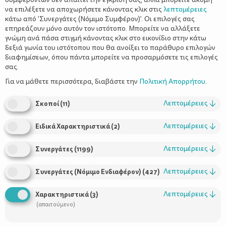
να επιλέξετε να αποχωρήσετε κάνοντας κλικ στις
λεπτομέρειες
κάτω από 'Συνεργάτες (Νόμιμο Συμφέρον)'. Οι επιλογές σας
επηρεάζουν μόνο αυτόν τον ιστότοπο. Μπορείτε να αλλάξετε
γνώμη ανά πάσα στιγμή κάνοντας κλικ στο εικονίδιο στην κάτω
δεξιά γωνία του ιστότοπου που θα ανοίξει το παράθυρο επιλογών
Έκλεισε τα τέσσερα - Τι αλλάζει στην
διαφημίσεων, όπου πάντα μπορείτε να προσαρμόσετε τις επιλογές
καθημερινότητα σας
σας.
Για να μάθετε περισσότερα, διαβάστε την
Πολιτική Απορρήτου
.
Λεπτομέρειες
↓
Σκοποί
(
11
)
Λεπτομέρειες
↓
Ειδικά Χαρακτηριστικά
(
2
)
Λεπτομέρειες
↓
Συνεργάτες
(
1199
)
Λεπτομέρειες
↓
Συνεργάτες (Νόμιμο Ενδιαφέρον)
(
427
)
Χρήσιμοι Σύνδεσμοι
Λεπτομέρειες
↓
Χαρακτηριστικά
(
3
)
(απαιτούμενο)
Τι είναι το ΔΕΛΤΑ moms