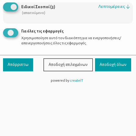
Οι Σύμβουλοι
Λεπτομέρειες
↓
Ειδικοί Σκοποί
(
3
)
Προϊόντα
(απαιτούμενο)
Για όλες τις εφαρμογές
Χρησιμοποίησε αυτό τον διακόπτη για να ενεργοποιήσεις/
Επικοινωνία
απενεργοποιήσεις όλες τις εφαρμογές.
Τηλέφωνο Επικοινωνίας:
800-1199-800
(από σταθερό,
Απόρριπτω
Αποδοχή επιλεγμένων
Αποδοχή όλων
χωρίς χρέωση)
powered by
createIT
Facebook
Instagram
Youtube
Spotify