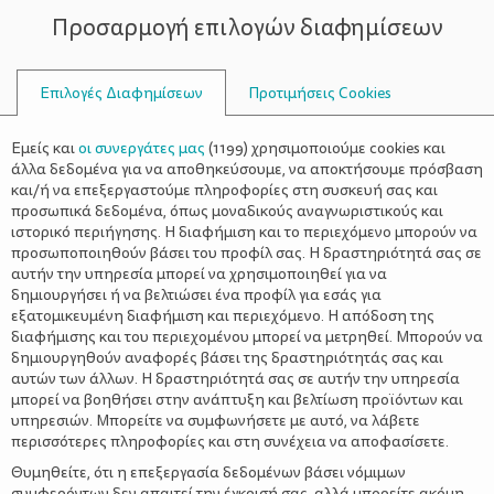
Προσαρμογή επιλογών διαφημίσεων
ΣΥΜΒΟΥΛΟΙ
Επιλογές Διαφημίσεων
Προτιμήσεις Cookies
ΑΝΤΙΒΊΩΣΗ
Εμείς και
οι συνεργάτες μας
(
1199
) χρησιμοποιούμε cookies και
άλλα δεδομένα για να αποθηκεύσουμε, να αποκτήσουμε πρόσβαση
και/ή να επεξεργαστούμε πληροφορίες στη συσκευή σας και
προσωπικά δεδομένα, όπως μοναδικούς αναγνωριστικούς και
ιστορικό περιήγησης. Η διαφήμιση και το περιεχόμενο μπορούν να
προσωποποιηθούν βάσει του προφίλ σας. Η δραστηριότητά σας σε
αυτήν την υπηρεσία μπορεί να χρησιμοποιηθεί για να
δημιουργήσει ή να βελτιώσει ένα προφίλ για εσάς για
εξατομικευμένη διαφήμιση και περιεχόμενο. Η απόδοση της
διαφήμισης και του περιεχομένου μπορεί να μετρηθεί. Μπορούν να
δημιουργηθούν αναφορές βάσει της δραστηριότητάς σας και
αυτών των άλλων. Η δραστηριότητά σας σε αυτήν την υπηρεσία
μπορεί να βοηθήσει στην ανάπτυξη και βελτίωση προϊόντων και
υπηρεσιών. Μπορείτε να συμφωνήσετε με αυτό, να λάβετε
περισσότερες πληροφορίες και στη συνέχεια να αποφασίσετε.
Θυμηθείτε, ότι η επεξεργασία δεδομένων βάσει νόμιμων
συμφερόντων δεν απαιτεί την έγκρισή σας, αλλά μπορείτε ακόμη