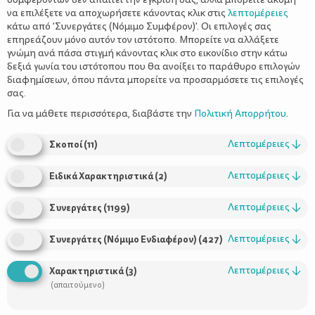
να επιλέξετε να αποχωρήσετε κάνοντας κλικ στις
λεπτομέρειες
κάτω από 'Συνεργάτες (Νόμιμο Συμφέρον)'. Οι επιλογές σας
επηρεάζουν μόνο αυτόν τον ιστότοπο. Μπορείτε να αλλάξετε
γνώμη ανά πάσα στιγμή κάνοντας κλικ στο εικονίδιο στην κάτω
δεξιά γωνία του ιστότοπου που θα ανοίξει το παράθυρο επιλογών
Γαστρεντερίτιδα: Μεταδοτική και
διαφημίσεων, όπου πάντα μπορείτε να προσαρμόσετε τις επιλογές
εξαντλητική.
σας.
Για να μάθετε περισσότερα, διαβάστε την
Πολιτική Απορρήτου
.
Λεπτομέρειες
↓
Σκοποί
(
11
)
Λεπτομέρειες
↓
Ειδικά Χαρακτηριστικά
(
2
)
Λεπτομέρειες
↓
Συνεργάτες
(
1199
)
Λεπτομέρειες
↓
Συνεργάτες (Νόμιμο Ενδιαφέρον)
(
427
)
Χρήσιμοι Σύνδεσμοι
Λεπτομέρειες
↓
Χαρακτηριστικά
(
3
)
(απαιτούμενο)
Τι είναι το ΔΕΛΤΑ moms