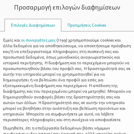
Προσαρμογή επιλογών διαφημίσεων
ΣΥΜΒΟΥΛΟΙ
Επιλογές Διαφημίσεων
Προτιμήσεις Cookies
ΑΠΑΙΣΙΌΔΟΞΟΙ
Εμείς και
οι συνεργάτες μας
(
1199
) χρησιμοποιούμε cookies και
άλλα δεδομένα για να αποθηκεύσουμε, να αποκτήσουμε πρόσβαση
και/ή να επεξεργαστούμε πληροφορίες στη συσκευή σας και
προσωπικά δεδομένα, όπως μοναδικούς αναγνωριστικούς και
ιστορικό περιήγησης. Η διαφήμιση και το περιεχόμενο μπορούν να
προσωποποιηθούν βάσει του προφίλ σας. Η δραστηριότητά σας σε
αυτήν την υπηρεσία μπορεί να χρησιμοποιηθεί για να
δημιουργήσει ή να βελτιώσει ένα προφίλ για εσάς για
εξατομικευμένη διαφήμιση και περιεχόμενο. Η απόδοση της
διαφήμισης και του περιεχομένου μπορεί να μετρηθεί. Μπορούν να
δημιουργηθούν αναφορές βάσει της δραστηριότητάς σας και
αυτών των άλλων. Η δραστηριότητά σας σε αυτήν την υπηρεσία
μπορεί να βοηθήσει στην ανάπτυξη και βελτίωση προϊόντων και
υπηρεσιών. Μπορείτε να συμφωνήσετε με αυτό, να λάβετε
περισσότερες πληροφορίες και στη συνέχεια να αποφασίσετε.
Θυμηθείτε, ότι η επεξεργασία δεδομένων βάσει νόμιμων
συμφερόντων δεν απαιτεί την έγκρισή σας, αλλά μπορείτε ακόμη