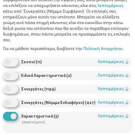
να επιλέξετε να αποχωρήσετε κάνοντας κλικ στις
λεπτομέρειες
κάτω από 'Συνεργάτες (Νόμιμο Συμφέρον)'. Οι επιλογές σας
επηρεάζουν μόνο αυτόν τον ιστότοπο. Μπορείτε να αλλάξετε
γνώμη ανά πάσα στιγμή κάνοντας κλικ στο εικονίδιο στην κάτω
δεξιά γωνία του ιστότοπου που θα ανοίξει το παράθυρο επιλογών
Η αισιοδοξία είναι απόφαση
διαφημίσεων, όπου πάντα μπορείτε να προσαρμόσετε τις επιλογές
σας.
Για να μάθετε περισσότερα, διαβάστε την
Πολιτική Απορρήτου
.
Λεπτομέρειες
↓
Σκοποί
(
11
)
Λεπτομέρειες
↓
Ειδικά Χαρακτηριστικά
(
2
)
Λεπτομέρειες
↓
Συνεργάτες
(
1199
)
Λεπτομέρειες
↓
Συνεργάτες (Νόμιμο Ενδιαφέρον)
(
427
)
Χρήσιμοι Σύνδεσμοι
Λεπτομέρειες
↓
Χαρακτηριστικά
(
3
)
Τι είναι το ΔΕΛΤΑ moms
(απαιτούμενο)
Οι Σύμβουλοι