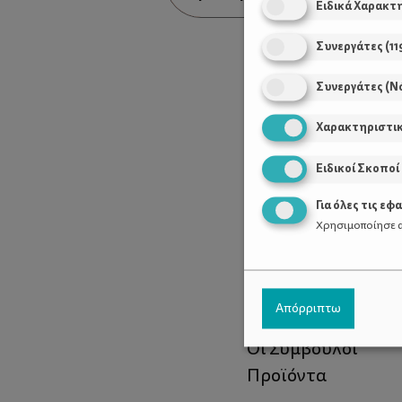
Ειδικά Χαρακτ
Συνεργάτες
(
11
Συνεργάτες (Ν
Χαρακτηριστι
Ειδικοί Σκοποί
Για όλες τις εφ
Χρησιμοποίησε α
Χρήσιμοι Σύνδεσ
Απόρριπτω
Τι είναι το ΔΕΛΤΑ
Οι Σύμβουλοι
Προϊόντα