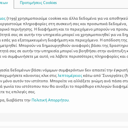
σεων
Προτιμήσεις Cookies
μας
(
1199
) χρησιμοποιούμε cookies και άλλα δεδομένα για να αποθηκε
ξεργαστούμε πληροφορίες στη συσκευή σας και προσωπικά δεδομένα,
τορικό περιήγησης. Η διαφήμιση και το περιεχόμενο μπορούν να προσ
ότητά σας σε αυτήν την υπηρεσία μπορεί να χρησιμοποιηθεί για να δη
α εσάς για εξατομικευμένη διαφήμιση και περιεχόμενο. Η απόδοση της
 μετρηθεί. Μπορούν να δημιουργηθούν αναφορές βάσει της δραστηρι
τητά σας σε αυτήν την υπηρεσία μπορεί να βοηθήσει στην ανάπτυξη 
ε να συμφωνήσετε με αυτό, να λάβετε περισσότερες πληροφορίες και 
ργασία δεδομένων βάσει νόμιμων συμφερόντων δεν απαιτεί την έγκρισή
αποχωρήσετε κάνοντας κλικ στις
λεπτομέρειες
κάτω από 'Συνεργάτες (Ν
ν μόνο αυτόν τον ιστότοπο. Μπορείτε να αλλάξετε γνώμη ανά πάσα στι
ξιά γωνία του ιστότοπου που θα ανοίξει το παράθυρο επιλογών διαφημ
ε τις επιλογές σας.
ερα, διαβάστε την
Πολιτική Απορρήτου
.
α που