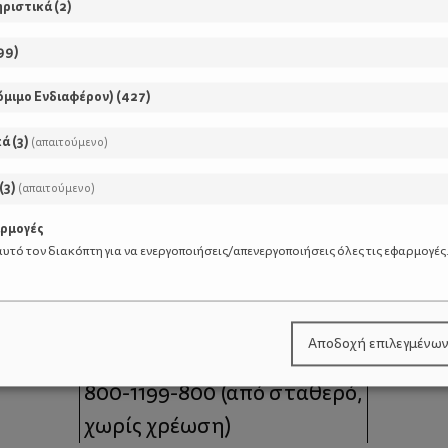
ηριστικά
(
2
)
99
)
όμιμο Ενδιαφέρον)
(
427
)
κά
(
3
)
(απαιτούμενο)
(
3
)
(απαιτούμενο)
αρμογές
υτό τον διακόπτη για να ενεργοποιήσεις/απενεργοποιήσεις όλες τις εφαρμογές
μοι
Επικοινωνία
Αποδοχή επιλεγμένω
 moms
Τηλέφωνο Επικοινωνίας:
800-1199-800
(από σταθερό,
χωρίς χρέωση)