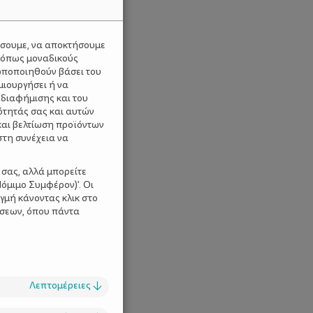
ύσουμε, να αποκτήσουμε
 όπως μοναδικούς
ωποποιηθούν βάσει του
μιουργήσει ή να
 διαφήμισης και του
ότητάς σας και αυτών
και βελτίωση προϊόντων
στη συνέχεια να
 σας, αλλά μπορείτε
όμιμο Συμφέρον)'. Οι
γμή κάνοντας κλικ στο
ίσεων, όπου πάντα
Λεπτομέρειες
↓