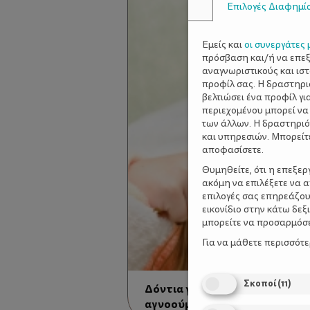
Επιλογές Διαφημί
Εμείς και
οι συνεργάτες 
πρόσβαση και/ή να επε
αναγνωριστικούς και ισ
προφίλ σας. Η δραστηρι
βελτιώσει ένα προφίλ γι
περιεχομένου μπορεί να
των άλλων. Η δραστηριό
και υπηρεσιών. Μπορείτ
αποφασίσετε.
Θυμηθείτε, ότι η επεξε
ακόμη να επιλέξετε να 
επιλογές σας επηρεάζου
εικονίδιο στην κάτω δε
μπορείτε να προσαρμόσετ
Για να μάθετε περισσότ
Σκοποί
(
11
)
Δόντια γερά. Γνωστά πράγματ
αγνοούμε!