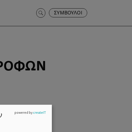
Search
ΣΥΜΒΟΥΛΟΙ
for:
ΤΡΟΦΏΝ
ν
powered by
createIT