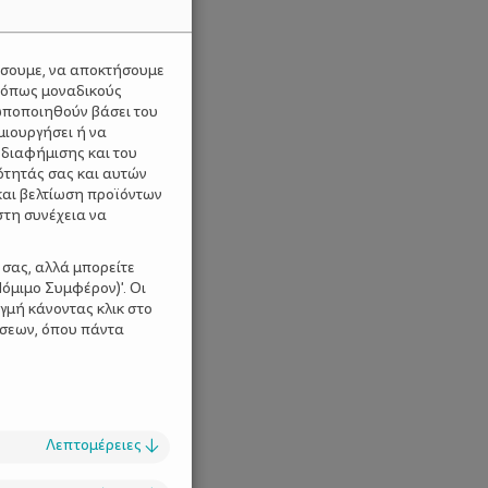
ύσουμε, να αποκτήσουμε
 όπως μοναδικούς
ωποποιηθούν βάσει του
μιουργήσει ή να
 διαφήμισης και του
ότητάς σας και αυτών
και βελτίωση προϊόντων
στη συνέχεια να
 σας, αλλά μπορείτε
όμιμο Συμφέρον)'. Οι
γμή κάνοντας κλικ στο
ίσεων, όπου πάντα
Λεπτομέρειες
↓