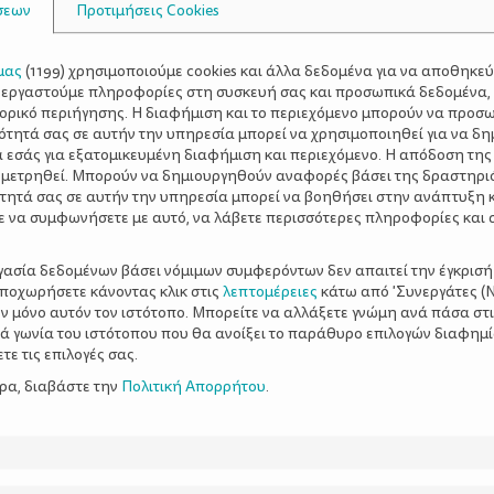
σεων
Προτιμήσεις Cookies
μας
(
1199
) χρησιμοποιούμε cookies και άλλα δεδομένα για να αποθηκε
ξεργαστούμε πληροφορίες στη συσκευή σας και προσωπικά δεδομένα,
τορικό περιήγησης. Η διαφήμιση και το περιεχόμενο μπορούν να προσ
ότητά σας σε αυτήν την υπηρεσία μπορεί να χρησιμοποιηθεί για να δη
α εσάς για εξατομικευμένη διαφήμιση και περιεχόμενο. Η απόδοση της
 μετρηθεί. Μπορούν να δημιουργηθούν αναφορές βάσει της δραστηρι
τητά σας σε αυτήν την υπηρεσία μπορεί να βοηθήσει στην ανάπτυξη 
ε να συμφωνήσετε με αυτό, να λάβετε περισσότερες πληροφορίες και 
ργασία δεδομένων βάσει νόμιμων συμφερόντων δεν απαιτεί την έγκρισή
αποχωρήσετε κάνοντας κλικ στις
λεπτομέρειες
κάτω από 'Συνεργάτες (Ν
ν μόνο αυτόν τον ιστότοπο. Μπορείτε να αλλάξετε γνώμη ανά πάσα στι
ξιά γωνία του ιστότοπου που θα ανοίξει το παράθυρο επιλογών διαφημ
ε τις επιλογές σας.
ερα, διαβάστε την
Πολιτική Απορρήτου
.
ας - Οδηγός