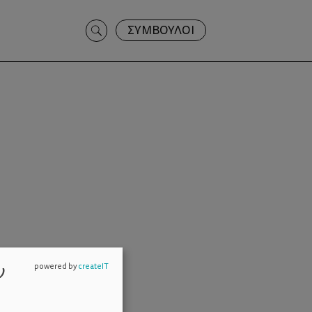
Search
ΣΥΜΒΟΥΛΟΙ
for:
ν
powered by
createIT