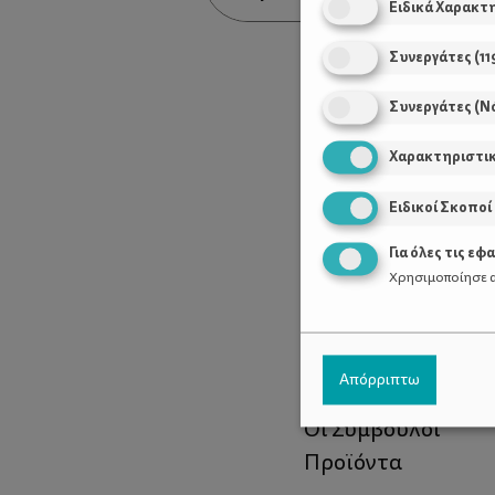
Ειδικά Χαρακτ
Συνεργάτες
(
11
Συνεργάτες (Ν
Χαρακτηριστι
Ειδικοί Σκοποί
Για όλες τις εφ
Χρησιμοποίησε α
Χρήσιμοι Σύνδεσ
Απόρριπτω
Τι είναι το ΔΕΛΤΑ
Οι Σύμβουλοι
Προϊόντα