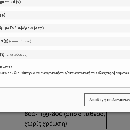
ηριστικά
(
2
)
99
)
όμιμο Ενδιαφέρον)
(
427
)
κά
(
3
)
(απαιτούμενο)
(
3
)
(απαιτούμενο)
αρμογές
υτό τον διακόπτη για να ενεργοποιήσεις/απενεργοποιήσεις όλες τις εφαρμογές
μοι
Επικοινωνία
Αποδοχή επιλεγμένω
 moms
Τηλέφωνο Επικοινωνίας:
800-1199-800
(από σταθερό,
χωρίς χρέωση)