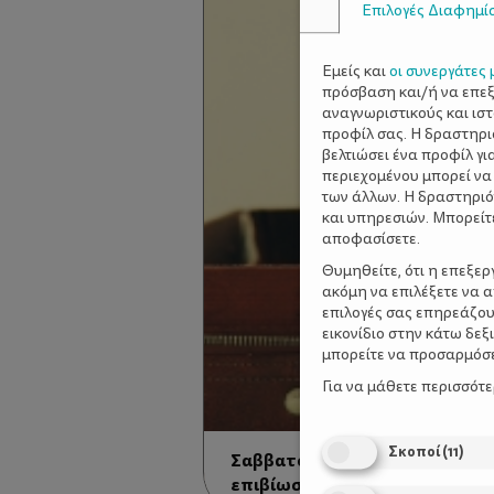
Επιλογές Διαφημί
Εμείς και
οι συνεργάτες 
πρόσβαση και/ή να επε
αναγνωριστικούς και ισ
προφίλ σας. Η δραστηρι
βελτιώσει ένα προφίλ γι
περιεχομένου μπορεί να
των άλλων. Η δραστηριό
και υπηρεσιών. Μπορείτ
αποφασίσετε.
Θυμηθείτε, ότι η επεξε
ακόμη να επιλέξετε να 
επιλογές σας επηρεάζου
εικονίδιο στην κάτω δε
μπορείτε να προσαρμόσετ
Για να μάθετε περισσότ
Σκοποί
(
11
)
Σαββατοκύριακο με το μωρό σ
επιβίωσης