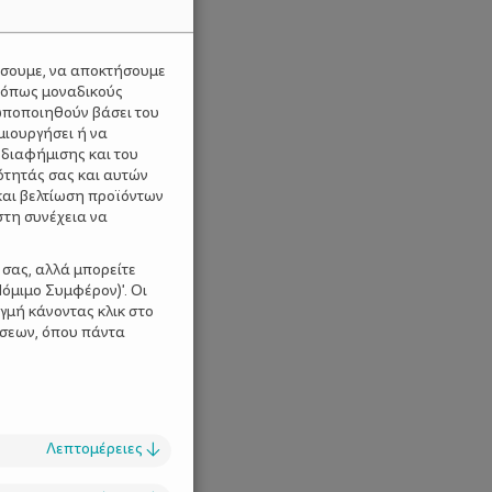
ύσουμε, να αποκτήσουμε
 όπως μοναδικούς
ωποποιηθούν βάσει του
μιουργήσει ή να
 διαφήμισης και του
ότητάς σας και αυτών
και βελτίωση προϊόντων
στη συνέχεια να
 σας, αλλά μπορείτε
όμιμο Συμφέρον)'. Οι
γμή κάνοντας κλικ στο
ίσεων, όπου πάντα
Λεπτομέρειες
↓