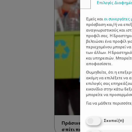
Επιλογές Διαφημί
Εμείς και
οι συνεργάτες 
πρόσβαση και/ή να επε
αναγνωριστικούς και ισ
προφίλ σας. Η δραστηρι
βελτιώσει ένα προφίλ γι
περιεχομένου μπορεί να
των άλλων. Η δραστηριό
και υπηρεσιών. Μπορείτ
αποφασίσετε.
Θυμηθείτε, ότι η επεξε
ακόμη να επιλέξετε να 
επιλογές σας επηρεάζου
εικονίδιο στην κάτω δε
μπορείτε να προσαρμόσετ
Για να μάθετε περισσότ
Σκοποί
(
11
)
Πράσινες οικογένειες: Απλές κ
σπίτι πιο οικολογικό