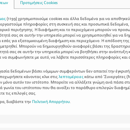
σεων
Προτιμήσεις Cookies
μας
(
1199
) χρησιμοποιούμε cookies και άλλα δεδομένα για να αποθηκε
ξεργαστούμε πληροφορίες στη συσκευή σας και προσωπικά δεδομένα,
τορικό περιήγησης. Η διαφήμιση και το περιεχόμενο μπορούν να προσ
ότητά σας σε αυτήν την υπηρεσία μπορεί να χρησιμοποιηθεί για να δη
α εσάς για εξατομικευμένη διαφήμιση και περιεχόμενο. Η απόδοση της
 μετρηθεί. Μπορούν να δημιουργηθούν αναφορές βάσει της δραστηρι
τητά σας σε αυτήν την υπηρεσία μπορεί να βοηθήσει στην ανάπτυξη 
ε να συμφωνήσετε με αυτό, να λάβετε περισσότερες πληροφορίες και 
ργασία δεδομένων βάσει νόμιμων συμφερόντων δεν απαιτεί την έγκρισή
αποχωρήσετε κάνοντας κλικ στις
λεπτομέρειες
κάτω από 'Συνεργάτες (Ν
ν μόνο αυτόν τον ιστότοπο. Μπορείτε να αλλάξετε γνώμη ανά πάσα στι
ξιά γωνία του ιστότοπου που θα ανοίξει το παράθυρο επιλογών διαφημ
ε τις επιλογές σας.
ερα, διαβάστε την
Πολιτική Απορρήτου
.
ινήσεις για ένα