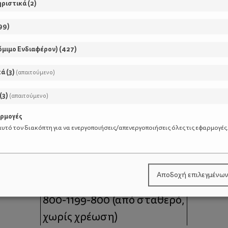
ηριστικά
(
2
)
99
)
όμιμο Ενδιαφέρον)
(
427
)
κά
(
3
)
(απαιτούμενο)
(
3
)
(απαιτούμενο)
αρμογές
υτό τον διακόπτη για να ενεργοποιήσεις/απενεργοποιήσεις όλες τις εφαρμογές
μοι
Επικοινωνία
Αποδοχή επιλεγμένω
 moms
Τηλέφωνο Επικοινωνίας:
800-1199-800
(από σταθερό,
χωρίς χρέωση)