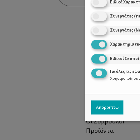
Ειδικά Χαρακτ
Συνεργάτες
(
11
Συνεργάτες (Ν
Χαρακτηριστι
Ειδικοί Σκοποί
Για όλες τις εφ
Χρησιμοποίησε α
Χρήσιμοι Σύνδεσ
Απόρριπτω
Τι είναι το ΔΕΛΤΑ
Οι Σύμβουλοι
Προϊόντα