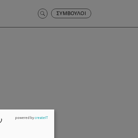
Search
ΣΥΜΒΟΥΛΟΙ
for:
ν
powered by
createIT