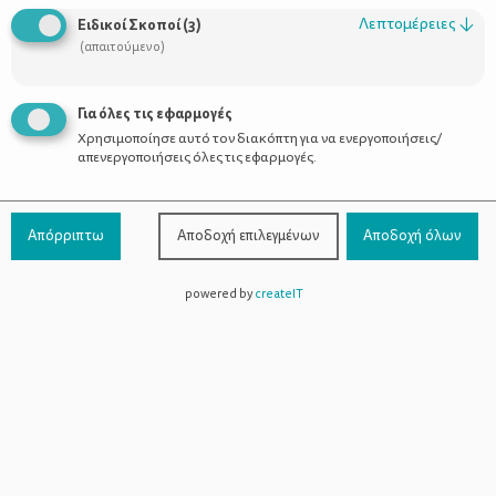
Οι Σύμβουλοι
Λεπτομέρειες
↓
Ειδικοί Σκοποί
(
3
)
Προϊόντα
(απαιτούμενο)
Για όλες τις εφαρμογές
Χρησιμοποίησε αυτό τον διακόπτη για να ενεργοποιήσεις/
Επικοινωνία
απενεργοποιήσεις όλες τις εφαρμογές.
Τηλέφωνο Επικοινωνίας:
800-1199-800
(από σταθερό,
Απόρριπτω
Αποδοχή επιλεγμένων
Αποδοχή όλων
χωρίς χρέωση)
powered by
createIT
Facebook
Instagram
Youtube
Spotify