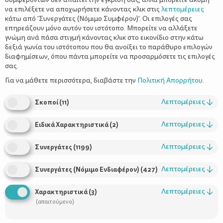
να επιλέξετε να αποχωρήσετε κάνοντας κλικ στις
λεπτομέρειες
κάτω από 'Συνεργάτες (Νόμιμο Συμφέρον)'. Οι επιλογές σας
επηρεάζουν μόνο αυτόν τον ιστότοπο. Μπορείτε να αλλάξετε
γνώμη ανά πάσα στιγμή κάνοντας κλικ στο εικονίδιο στην κάτω
δεξιά γωνία του ιστότοπου που θα ανοίξει το παράθυρο επιλογών
Προσωπικότητά και ψυχολογική
διαφημίσεων, όπου πάντα μπορείτε να προσαρμόσετε τις επιλογές
εξέλιξη του παιδιού σας
σας.
Για να μάθετε περισσότερα, διαβάστε την
Πολιτική Απορρήτου
.
Λεπτομέρειες
↓
Σκοποί
(
11
)
Λεπτομέρειες
↓
Ειδικά Χαρακτηριστικά
(
2
)
Λεπτομέρειες
↓
Συνεργάτες
(
1199
)
Λεπτομέρειες
↓
Συνεργάτες (Νόμιμο Ενδιαφέρον)
(
427
)
Χρήσιμοι Σύνδεσμοι
Λεπτομέρειες
↓
Χαρακτηριστικά
(
3
)
(απαιτούμενο)
Τι είναι το ΔΕΛΤΑ moms