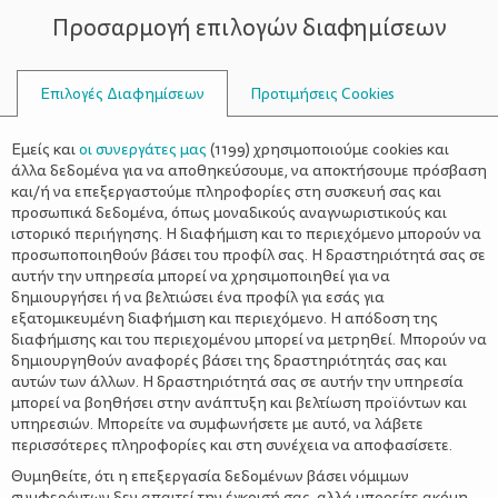
Προσαρμογή επιλογών διαφημίσεων
ΣΥΜΒΟΥΛΟΙ
Επιλογές Διαφημίσεων
Προτιμήσεις Cookies
ΑΡΜΟΝΙΚΉ ΙΣΟΡΡΟΠΊΑ
Εμείς και
οι συνεργάτες μας
(
1199
) χρησιμοποιούμε cookies και
άλλα δεδομένα για να αποθηκεύσουμε, να αποκτήσουμε πρόσβαση
και/ή να επεξεργαστούμε πληροφορίες στη συσκευή σας και
προσωπικά δεδομένα, όπως μοναδικούς αναγνωριστικούς και
ιστορικό περιήγησης. Η διαφήμιση και το περιεχόμενο μπορούν να
προσωποποιηθούν βάσει του προφίλ σας. Η δραστηριότητά σας σε
αυτήν την υπηρεσία μπορεί να χρησιμοποιηθεί για να
δημιουργήσει ή να βελτιώσει ένα προφίλ για εσάς για
εξατομικευμένη διαφήμιση και περιεχόμενο. Η απόδοση της
διαφήμισης και του περιεχομένου μπορεί να μετρηθεί. Μπορούν να
δημιουργηθούν αναφορές βάσει της δραστηριότητάς σας και
αυτών των άλλων. Η δραστηριότητά σας σε αυτήν την υπηρεσία
μπορεί να βοηθήσει στην ανάπτυξη και βελτίωση προϊόντων και
υπηρεσιών. Μπορείτε να συμφωνήσετε με αυτό, να λάβετε
περισσότερες πληροφορίες και στη συνέχεια να αποφασίσετε.
Θυμηθείτε, ότι η επεξεργασία δεδομένων βάσει νόμιμων
συμφερόντων δεν απαιτεί την έγκρισή σας, αλλά μπορείτε ακόμη