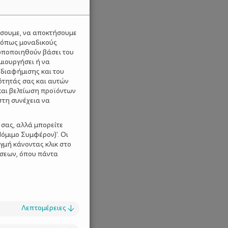
ύσουμε, να αποκτήσουμε
 όπως μοναδικούς
ωποποιηθούν βάσει του
μιουργήσει ή να
 διαφήμισης και του
ότητάς σας και αυτών
και βελτίωση προϊόντων
στη συνέχεια να
 σας, αλλά μπορείτε
όμιμο Συμφέρον)'. Οι
γμή κάνοντας κλικ στο
ίσεων, όπου πάντα
Λεπτομέρειες
↓