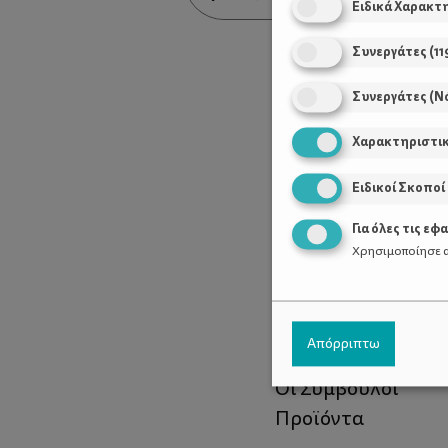
Ειδικά Χαρακτ
Συνεργάτες
(
11
Συνεργάτες (Ν
Χαρακτηριστι
Ειδικοί Σκοποί
Για όλες τις εφ
Χρησιμοποίησε α
Χρήσιμοι Σύνδεσ
Απόρριπτω
Τι είναι το ΔΕΛΤΑ
Οι Σύμβουλοι
Προϊόντα