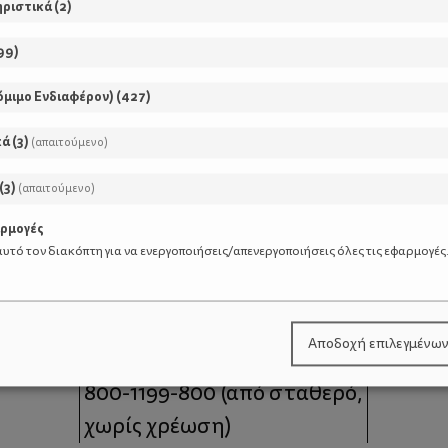
ηριστικά
(
2
)
99
)
όμιμο Ενδιαφέρον)
(
427
)
κά
(
3
)
(απαιτούμενο)
(
3
)
(απαιτούμενο)
αρμογές
υτό τον διακόπτη για να ενεργοποιήσεις/απενεργοποιήσεις όλες τις εφαρμογές
μοι
Επικοινωνία
Αποδοχή επιλεγμένω
 moms
Τηλέφωνο Επικοινωνίας:
800-1199-800
(από σταθερό,
χωρίς χρέωση)