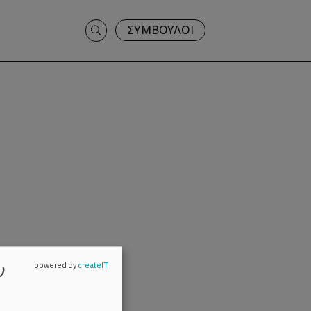
Search
ΣΥΜΒΟΥΛΟΙ
for:
ν
powered by
createIT