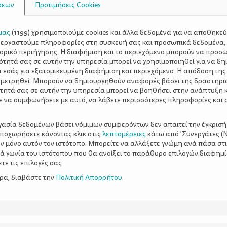
σεων
Προτιμήσεις Cookies
μας
(
1199
) χρησιμοποιούμε cookies και άλλα δεδομένα για να αποθηκε
ξεργαστούμε πληροφορίες στη συσκευή σας και προσωπικά δεδομένα,
τορικό περιήγησης. Η διαφήμιση και το περιεχόμενο μπορούν να προσ
ότητά σας σε αυτήν την υπηρεσία μπορεί να χρησιμοποιηθεί για να δη
α εσάς για εξατομικευμένη διαφήμιση και περιεχόμενο. Η απόδοση της
 μετρηθεί. Μπορούν να δημιουργηθούν αναφορές βάσει της δραστηρι
τητά σας σε αυτήν την υπηρεσία μπορεί να βοηθήσει στην ανάπτυξη 
ε να συμφωνήσετε με αυτό, να λάβετε περισσότερες πληροφορίες και 
ργασία δεδομένων βάσει νόμιμων συμφερόντων δεν απαιτεί την έγκρισή
αποχωρήσετε κάνοντας κλικ στις
λεπτομέρειες
κάτω από 'Συνεργάτες (Ν
ν μόνο αυτόν τον ιστότοπο. Μπορείτε να αλλάξετε γνώμη ανά πάσα στι
ξιά γωνία του ιστότοπου που θα ανοίξει το παράθυρο επιλογών διαφημ
ε τις επιλογές σας.
ερα, διαβάστε την
Πολιτική Απορρήτου
.
γνωρίζει κάθε