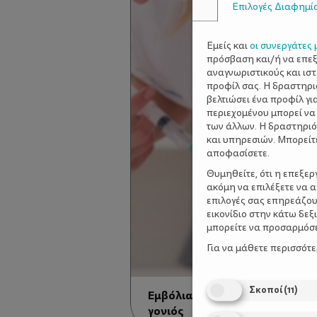
Επιλογές Διαφημί
Εμείς και
οι συνεργάτες 
πρόσβαση και/ή να επε
αναγνωριστικούς και ισ
προφίλ σας. Η δραστηρι
βελτιώσει ένα προφίλ γι
περιεχομένου μπορεί να
των άλλων. Η δραστηριό
και υπηρεσιών. Μπορείτ
αποφασίσετε.
Θυμηθείτε, ότι η επεξε
ακόμη να επιλέξετε να 
επιλογές σας επηρεάζου
εικονίδιο στην κάτω δε
μπορείτε να προσαρμόσετ
Για να μάθετε περισσότ
Σκοποί
(
11
)
Εμβόλια: Αυτά που πρέπει να 
γονιός