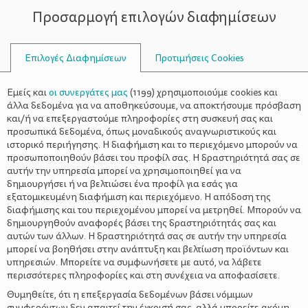
Προσαρμογή επιλογών διαφημίσεων
ΣΥΜΒΟΥΛΟΙ
Επιλογές Διαφημίσεων
Προτιμήσεις Cookies
ΆΣΚΗΣΗΣ
Εμείς και
οι συνεργάτες μας
(
1199
) χρησιμοποιούμε cookies και
άλλα δεδομένα για να αποθηκεύσουμε, να αποκτήσουμε πρόσβαση
και/ή να επεξεργαστούμε πληροφορίες στη συσκευή σας και
προσωπικά δεδομένα, όπως μοναδικούς αναγνωριστικούς και
ιστορικό περιήγησης. Η διαφήμιση και το περιεχόμενο μπορούν να
προσωποποιηθούν βάσει του προφίλ σας. Η δραστηριότητά σας σε
αυτήν την υπηρεσία μπορεί να χρησιμοποιηθεί για να
δημιουργήσει ή να βελτιώσει ένα προφίλ για εσάς για
εξατομικευμένη διαφήμιση και περιεχόμενο. Η απόδοση της
διαφήμισης και του περιεχομένου μπορεί να μετρηθεί. Μπορούν να
δημιουργηθούν αναφορές βάσει της δραστηριότητάς σας και
αυτών των άλλων. Η δραστηριότητά σας σε αυτήν την υπηρεσία
μπορεί να βοηθήσει στην ανάπτυξη και βελτίωση προϊόντων και
υπηρεσιών. Μπορείτε να συμφωνήσετε με αυτό, να λάβετε
περισσότερες πληροφορίες και στη συνέχεια να αποφασίσετε.
Θυμηθείτε, ότι η επεξεργασία δεδομένων βάσει νόμιμων
συμφερόντων δεν απαιτεί την έγκρισή σας, αλλά μπορείτε ακόμη