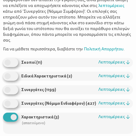
να επιλέξετε να αποχωρήσετε κάνοντας κλικ στις
λεπτομέρειες
κάτω από 'Συνεργάτες (Νόμιμο Συμφέρον)'. Οι επιλογές σας
επηρεάζουν μόνο αυτόν τον ιστότοπο. Μπορείτε να αλλάξετε
γνώμη ανά πάσα στιγμή κάνοντας κλικ στο εικονίδιο στην κάτω
δεξιά γωνία του ιστότοπου που θα ανοίξει το παράθυρο επιλογών
Τα μυστικά των πιο fit ανθρώπων -
διαφημίσεων, όπου πάντα μπορείτε να προσαρμόσετε τις επιλογές
Καθημερινές συνήθειες για απόλυτη
σας.
φόρμα
Για να μάθετε περισσότερα, διαβάστε την
Πολιτική Απορρήτου
.
Λεπτομέρειες
↓
Σκοποί
(
11
)
Λεπτομέρειες
↓
Ειδικά Χαρακτηριστικά
(
2
)
Λεπτομέρειες
↓
Συνεργάτες
(
1199
)
Λεπτομέρειες
↓
Συνεργάτες (Νόμιμο Ενδιαφέρον)
(
427
)
Λεπτομέρειες
↓
Χαρακτηριστικά
(
3
)
Χρήσιμοι Σύνδεσμοι
(απαιτούμενο)
Τι είναι το ΔΕΛΤΑ moms