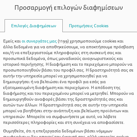
Προσαρμογή επιλογών διαφημίσεων
ΣΥΜΒΟΥΛΟΙ
Επιλογές Διαφημίσεων
Προτιμήσεις Cookies
ΑΣΤΥΝΟΜΊΑ
Εμείς και
οι συνεργάτες μας
(
1199
) χρησιμοποιούμε cookies και
άλλα δεδομένα για να αποθηκεύσουμε, να αποκτήσουμε πρόσβαση
και/ή να επεξεργαστούμε πληροφορίες στη συσκευή σας και
προσωπικά δεδομένα, όπως μοναδικούς αναγνωριστικούς και
ιστορικό περιήγησης. Η διαφήμιση και το περιεχόμενο μπορούν να
προσωποποιηθούν βάσει του προφίλ σας. Η δραστηριότητά σας σε
αυτήν την υπηρεσία μπορεί να χρησιμοποιηθεί για να
δημιουργήσει ή να βελτιώσει ένα προφίλ για εσάς για
εξατομικευμένη διαφήμιση και περιεχόμενο. Η απόδοση της
διαφήμισης και του περιεχομένου μπορεί να μετρηθεί. Μπορούν να
δημιουργηθούν αναφορές βάσει της δραστηριότητάς σας και
αυτών των άλλων. Η δραστηριότητά σας σε αυτήν την υπηρεσία
μπορεί να βοηθήσει στην ανάπτυξη και βελτίωση προϊόντων και
υπηρεσιών. Μπορείτε να συμφωνήσετε με αυτό, να λάβετε
περισσότερες πληροφορίες και στη συνέχεια να αποφασίσετε.
Θυμηθείτε, ότι η επεξεργασία δεδομένων βάσει νόμιμων
συμφερόντων δεν απαιτεί την έγκρισή σας, αλλά μπορείτε ακόμη