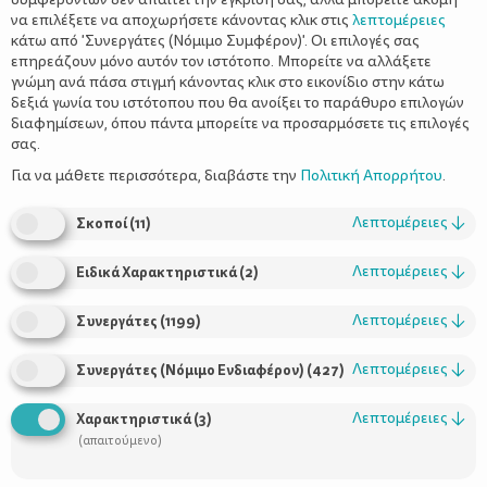
να επιλέξετε να αποχωρήσετε κάνοντας κλικ στις
λεπτομέρειες
κάτω από 'Συνεργάτες (Νόμιμο Συμφέρον)'. Οι επιλογές σας
επηρεάζουν μόνο αυτόν τον ιστότοπο. Μπορείτε να αλλάξετε
γνώμη ανά πάσα στιγμή κάνοντας κλικ στο εικονίδιο στην κάτω
δεξιά γωνία του ιστότοπου που θα ανοίξει το παράθυρο επιλογών
Ο κανόνας του εσώρουχου
διαφημίσεων, όπου πάντα μπορείτε να προσαρμόσετε τις επιλογές
σας.
Για να μάθετε περισσότερα, διαβάστε την
Πολιτική Απορρήτου
.
Λεπτομέρειες
↓
Σκοποί
(
11
)
Λεπτομέρειες
↓
Ειδικά Χαρακτηριστικά
(
2
)
Λεπτομέρειες
↓
Συνεργάτες
(
1199
)
Λεπτομέρειες
↓
Συνεργάτες (Νόμιμο Ενδιαφέρον)
(
427
)
Χρήσιμοι Σύνδεσμοι
Λεπτομέρειες
↓
Χαρακτηριστικά
(
3
)
Τι είναι το ΔΕΛΤΑ moms
(απαιτούμενο)
Οι Σύμβουλοι