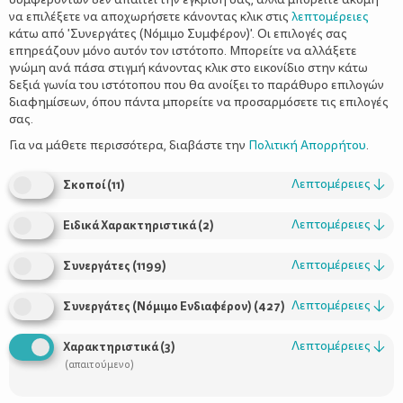
να επιλέξετε να αποχωρήσετε κάνοντας κλικ στις
λεπτομέρειες
κάτω από 'Συνεργάτες (Νόμιμο Συμφέρον)'. Οι επιλογές σας
επηρεάζουν μόνο αυτόν τον ιστότοπο. Μπορείτε να αλλάξετε
γνώμη ανά πάσα στιγμή κάνοντας κλικ στο εικονίδιο στην κάτω
δεξιά γωνία του ιστότοπου που θα ανοίξει το παράθυρο επιλογών
5 πολύ συνηθισμένα λάθη που κάνουμε
διαφημίσεων, όπου πάντα μπορείτε να προσαρμόσετε τις επιλογές
και απειλούν την ασφάλεια του παιδιού
σας.
Για να μάθετε περισσότερα, διαβάστε την
Πολιτική Απορρήτου
.
Λεπτομέρειες
↓
Σκοποί
(
11
)
Λεπτομέρειες
↓
Ειδικά Χαρακτηριστικά
(
2
)
Λεπτομέρειες
↓
Συνεργάτες
(
1199
)
Λεπτομέρειες
↓
Συνεργάτες (Νόμιμο Ενδιαφέρον)
(
427
)
Χρήσιμοι Σύνδεσμοι
Λεπτομέρειες
↓
Χαρακτηριστικά
(
3
)
(απαιτούμενο)
Τι είναι το ΔΕΛΤΑ moms