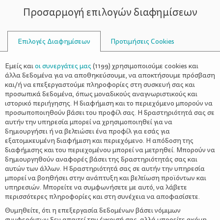
Προσαρμογή επιλογών διαφημίσεων
ΣΥΜΒΟΥΛΟΙ
Επιλογές Διαφημίσεων
Προτιμήσεις Cookies
ΑΤΎΧΗΜΑ
Εμείς και
οι συνεργάτες μας
(
1199
) χρησιμοποιούμε cookies και
άλλα δεδομένα για να αποθηκεύσουμε, να αποκτήσουμε πρόσβαση
και/ή να επεξεργαστούμε πληροφορίες στη συσκευή σας και
προσωπικά δεδομένα, όπως μοναδικούς αναγνωριστικούς και
ιστορικό περιήγησης. Η διαφήμιση και το περιεχόμενο μπορούν να
προσωποποιηθούν βάσει του προφίλ σας. Η δραστηριότητά σας σε
αυτήν την υπηρεσία μπορεί να χρησιμοποιηθεί για να
δημιουργήσει ή να βελτιώσει ένα προφίλ για εσάς για
εξατομικευμένη διαφήμιση και περιεχόμενο. Η απόδοση της
διαφήμισης και του περιεχομένου μπορεί να μετρηθεί. Μπορούν να
δημιουργηθούν αναφορές βάσει της δραστηριότητάς σας και
αυτών των άλλων. Η δραστηριότητά σας σε αυτήν την υπηρεσία
μπορεί να βοηθήσει στην ανάπτυξη και βελτίωση προϊόντων και
υπηρεσιών. Μπορείτε να συμφωνήσετε με αυτό, να λάβετε
περισσότερες πληροφορίες και στη συνέχεια να αποφασίσετε.
Θυμηθείτε, ότι η επεξεργασία δεδομένων βάσει νόμιμων
συμφερόντων δεν απαιτεί την έγκρισή σας, αλλά μπορείτε ακόμη