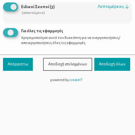
Οι Σύμβουλοι
Λεπτομέρειες
↓
Ειδικοί Σκοποί
(
3
)
Προϊόντα
(απαιτούμενο)
Για όλες τις εφαρμογές
Χρησιμοποίησε αυτό τον διακόπτη για να ενεργοποιήσεις/
Επικοινωνία
απενεργοποιήσεις όλες τις εφαρμογές.
Τηλέφωνο Επικοινωνίας:
800-1199-800
(από σταθερό,
Απόρριπτω
Αποδοχή επιλεγμένων
Αποδοχή όλων
χωρίς χρέωση)
powered by
createIT
Facebook
Instagram
Youtube
Spotify