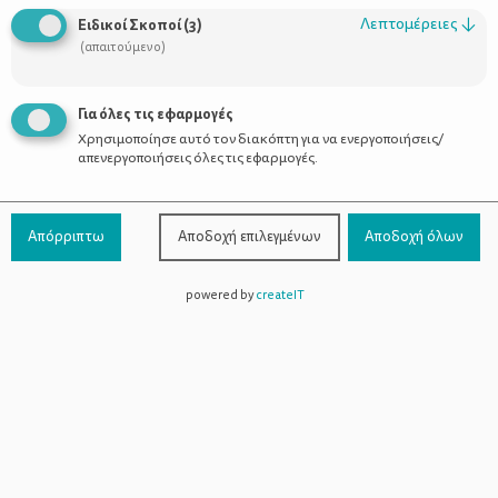
Οι Σύμβουλοι
Λεπτομέρειες
↓
Ειδικοί Σκοποί
(
3
)
Προϊόντα
(απαιτούμενο)
Για όλες τις εφαρμογές
Χρησιμοποίησε αυτό τον διακόπτη για να ενεργοποιήσεις/
Επικοινωνία
απενεργοποιήσεις όλες τις εφαρμογές.
Τηλέφωνο Επικοινωνίας:
800-1199-800
(από σταθερό,
Απόρριπτω
Αποδοχή επιλεγμένων
Αποδοχή όλων
χωρίς χρέωση)
powered by
createIT
Facebook
Instagram
Youtube
Spotify