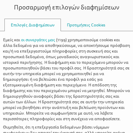
Προσαρμογή επιλογών διαφημίσεων
ΣΥΜΒΟΥΛΟΙ
Επιλογές Διαφημίσεων
Προτιμήσεις Cookies
ΜΠΙΚΊΝΙ
Εμείς και
οι συνεργάτες μας
(
1199
) χρησιμοποιούμε cookies και
άλλα δεδομένα για να αποθηκεύσουμε, να αποκτήσουμε πρόσβαση
και/ή να επεξεργαστούμε πληροφορίες στη συσκευή σας και
προσωπικά δεδομένα, όπως μοναδικούς αναγνωριστικούς και
ιστορικό περιήγησης. Η διαφήμιση και το περιεχόμενο μπορούν να
προσωποποιηθούν βάσει του προφίλ σας. Η δραστηριότητά σας σε
αυτήν την υπηρεσία μπορεί να χρησιμοποιηθεί για να
δημιουργήσει ή να βελτιώσει ένα προφίλ για εσάς για
εξατομικευμένη διαφήμιση και περιεχόμενο. Η απόδοση της
διαφήμισης και του περιεχομένου μπορεί να μετρηθεί. Μπορούν να
δημιουργηθούν αναφορές βάσει της δραστηριότητάς σας και
αυτών των άλλων. Η δραστηριότητά σας σε αυτήν την υπηρεσία
μπορεί να βοηθήσει στην ανάπτυξη και βελτίωση προϊόντων και
υπηρεσιών. Μπορείτε να συμφωνήσετε με αυτό, να λάβετε
περισσότερες πληροφορίες και στη συνέχεια να αποφασίσετε.
Θυμηθείτε, ότι η επεξεργασία δεδομένων βάσει νόμιμων
συμφερόντων δεν απαιτεί την έγκρισή σας, αλλά μπορείτε ακόμη