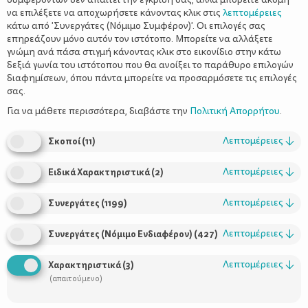
να επιλέξετε να αποχωρήσετε κάνοντας κλικ στις
λεπτομέρειες
κάτω από 'Συνεργάτες (Νόμιμο Συμφέρον)'. Οι επιλογές σας
επηρεάζουν μόνο αυτόν τον ιστότοπο. Μπορείτε να αλλάξετε
γνώμη ανά πάσα στιγμή κάνοντας κλικ στο εικονίδιο στην κάτω
δεξιά γωνία του ιστότοπου που θα ανοίξει το παράθυρο επιλογών
Επιλέξτε το κατάλληλο μαγιό για κάθε
διαφημίσεων, όπου πάντα μπορείτε να προσαρμόσετε τις επιλογές
τύπο σώματος
σας.
Για να μάθετε περισσότερα, διαβάστε την
Πολιτική Απορρήτου
.
Λεπτομέρειες
↓
Σκοποί
(
11
)
Λεπτομέρειες
↓
Ειδικά Χαρακτηριστικά
(
2
)
Λεπτομέρειες
↓
Συνεργάτες
(
1199
)
Λεπτομέρειες
↓
Συνεργάτες (Νόμιμο Ενδιαφέρον)
(
427
)
Χρήσιμοι Σύνδεσμοι
Λεπτομέρειες
↓
Χαρακτηριστικά
(
3
)
(απαιτούμενο)
Τι είναι το ΔΕΛΤΑ moms