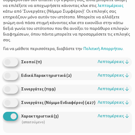
να επιλέξετε να αποχωρήσετε κάνοντας κλικ στις
λεπτομέρειες
κάτω από 'Συνεργάτες (Νόμιμο Συμφέρον)'. Οι επιλογές σας
επηρεάζουν μόνο αυτόν τον ιστότοπο. Μπορείτε να αλλάξετε
γνώμη ανά πάσα στιγμή κάνοντας κλικ στο εικονίδιο στην κάτω
δεξιά γωνία του ιστότοπου που θα ανοίξει το παράθυρο επιλογών
Bulling στο σχολείο - Η ανατομία του
διαφημίσεων, όπου πάντα μπορείτε να προσαρμόσετε τις επιλογές
σχολικού εκφοβισμού
σας.
Για να μάθετε περισσότερα, διαβάστε την
Πολιτική Απορρήτου
.
Λεπτομέρειες
↓
Σκοποί
(
11
)
Λεπτομέρειες
↓
Ειδικά Χαρακτηριστικά
(
2
)
Λεπτομέρειες
↓
Συνεργάτες
(
1199
)
Λεπτομέρειες
↓
Συνεργάτες (Νόμιμο Ενδιαφέρον)
(
427
)
Χρήσιμοι Σύνδεσμοι
Λεπτομέρειες
↓
Χαρακτηριστικά
(
3
)
(απαιτούμενο)
Τι είναι το ΔΕΛΤΑ moms