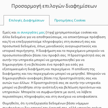
Προσαρμογή επιλογών διαφημίσεων
ΣΥΜΒΟΥΛΟΙ
Επιλογές Διαφημίσεων
Προτιμήσεις Cookies
BULLIES
Εμείς και
οι συνεργάτες μας
(
1199
) χρησιμοποιούμε cookies και
άλλα δεδομένα για να αποθηκεύσουμε, να αποκτήσουμε πρόσβαση
και/ή να επεξεργαστούμε πληροφορίες στη συσκευή σας και
προσωπικά δεδομένα, όπως μοναδικούς αναγνωριστικούς και
ιστορικό περιήγησης. Η διαφήμιση και το περιεχόμενο μπορούν να
προσωποποιηθούν βάσει του προφίλ σας. Η δραστηριότητά σας σε
αυτήν την υπηρεσία μπορεί να χρησιμοποιηθεί για να
δημιουργήσει ή να βελτιώσει ένα προφίλ για εσάς για
εξατομικευμένη διαφήμιση και περιεχόμενο. Η απόδοση της
διαφήμισης και του περιεχομένου μπορεί να μετρηθεί. Μπορούν να
δημιουργηθούν αναφορές βάσει της δραστηριότητάς σας και
αυτών των άλλων. Η δραστηριότητά σας σε αυτήν την υπηρεσία
μπορεί να βοηθήσει στην ανάπτυξη και βελτίωση προϊόντων και
υπηρεσιών. Μπορείτε να συμφωνήσετε με αυτό, να λάβετε
περισσότερες πληροφορίες και στη συνέχεια να αποφασίσετε.
Θυμηθείτε, ότι η επεξεργασία δεδομένων βάσει νόμιμων
συμφερόντων δεν απαιτεί την έγκρισή σας, αλλά μπορείτε ακόμη