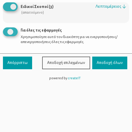
Οι Σύμβουλοι
Λεπτομέρειες
↓
Ειδικοί Σκοποί
(
3
)
Προϊόντα
(απαιτούμενο)
Για όλες τις εφαρμογές
Χρησιμοποίησε αυτό τον διακόπτη για να ενεργοποιήσεις/
Επικοινωνία
απενεργοποιήσεις όλες τις εφαρμογές.
Τηλέφωνο Επικοινωνίας:
800-1199-800
(από σταθερό,
Απόρριπτω
Αποδοχή επιλεγμένων
Αποδοχή όλων
χωρίς χρέωση)
powered by
createIT
Facebook
Instagram
Youtube
Spotify