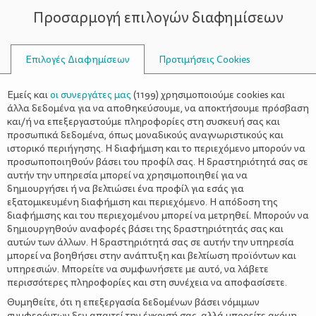
Προσαρμογή επιλογών διαφημίσεων
ΣΥΜΒΟΥΛΟΙ
Επιλογές Διαφημίσεων
Προτιμήσεις Cookies
ΧΡΉΣΙΜΟ ΓΙΑ ΓΟΝΕΊΣ
Εμείς και
οι συνεργάτες μας
(
1199
) χρησιμοποιούμε cookies και
άλλα δεδομένα για να αποθηκεύσουμε, να αποκτήσουμε πρόσβαση
και/ή να επεξεργαστούμε πληροφορίες στη συσκευή σας και
προσωπικά δεδομένα, όπως μοναδικούς αναγνωριστικούς και
ιστορικό περιήγησης. Η διαφήμιση και το περιεχόμενο μπορούν να
προσωποποιηθούν βάσει του προφίλ σας. Η δραστηριότητά σας σε
αυτήν την υπηρεσία μπορεί να χρησιμοποιηθεί για να
δημιουργήσει ή να βελτιώσει ένα προφίλ για εσάς για
εξατομικευμένη διαφήμιση και περιεχόμενο. Η απόδοση της
διαφήμισης και του περιεχομένου μπορεί να μετρηθεί. Μπορούν να
δημιουργηθούν αναφορές βάσει της δραστηριότητάς σας και
αυτών των άλλων. Η δραστηριότητά σας σε αυτήν την υπηρεσία
μπορεί να βοηθήσει στην ανάπτυξη και βελτίωση προϊόντων και
υπηρεσιών. Μπορείτε να συμφωνήσετε με αυτό, να λάβετε
περισσότερες πληροφορίες και στη συνέχεια να αποφασίσετε.
Θυμηθείτε, ότι η επεξεργασία δεδομένων βάσει νόμιμων
συμφερόντων δεν απαιτεί την έγκρισή σας, αλλά μπορείτε ακόμη