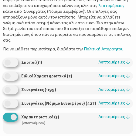
να επιλέξετε να αποχωρήσετε κάνοντας κλικ στις
λεπτομέρειες
κάτω από 'Συνεργάτες (Νόμιμο Συμφέρον)'. Οι επιλογές σας
επηρεάζουν μόνο αυτόν τον ιστότοπο. Μπορείτε να αλλάξετε
γνώμη ανά πάσα στιγμή κάνοντας κλικ στο εικονίδιο στην κάτω
δεξιά γωνία του ιστότοπου που θα ανοίξει το παράθυρο επιλογών
Οι πρώτες μέρες στο σχολείο
διαφημίσεων, όπου πάντα μπορείτε να προσαρμόσετε τις επιλογές
σας.
Για να μάθετε περισσότερα, διαβάστε την
Πολιτική Απορρήτου
.
Λεπτομέρειες
↓
Σκοποί
(
11
)
Λεπτομέρειες
↓
Ειδικά Χαρακτηριστικά
(
2
)
Λεπτομέρειες
↓
Συνεργάτες
(
1199
)
Λεπτομέρειες
↓
Συνεργάτες (Νόμιμο Ενδιαφέρον)
(
427
)
Χρήσιμοι Σύνδεσμοι
Λεπτομέρειες
↓
Χαρακτηριστικά
(
3
)
Τι είναι το ΔΕΛΤΑ moms
(απαιτούμενο)
Οι Σύμβουλοι