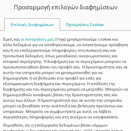
Προσαρμογή επιλογών διαφημίσεων
ΣΥΜΒΟΥΛΟΙ
Επιλογές Διαφημίσεων
Προτιμήσεις Cookies
ΔΕΎΤΕΡΟ
Εμείς και
οι συνεργάτες μας
(
1199
) χρησιμοποιούμε cookies και
άλλα δεδομένα για να αποθηκεύσουμε, να αποκτήσουμε πρόσβαση
και/ή να επεξεργαστούμε πληροφορίες στη συσκευή σας και
προσωπικά δεδομένα, όπως μοναδικούς αναγνωριστικούς και
ιστορικό περιήγησης. Η διαφήμιση και το περιεχόμενο μπορούν να
προσωποποιηθούν βάσει του προφίλ σας. Η δραστηριότητά σας σε
αυτήν την υπηρεσία μπορεί να χρησιμοποιηθεί για να
δημιουργήσει ή να βελτιώσει ένα προφίλ για εσάς για
εξατομικευμένη διαφήμιση και περιεχόμενο. Η απόδοση της
διαφήμισης και του περιεχομένου μπορεί να μετρηθεί. Μπορούν να
δημιουργηθούν αναφορές βάσει της δραστηριότητάς σας και
αυτών των άλλων. Η δραστηριότητά σας σε αυτήν την υπηρεσία
μπορεί να βοηθήσει στην ανάπτυξη και βελτίωση προϊόντων και
υπηρεσιών. Μπορείτε να συμφωνήσετε με αυτό, να λάβετε
περισσότερες πληροφορίες και στη συνέχεια να αποφασίσετε.
Θυμηθείτε, ότι η επεξεργασία δεδομένων βάσει νόμιμων
συμφερόντων δεν απαιτεί την έγκρισή σας, αλλά μπορείτε ακόμη