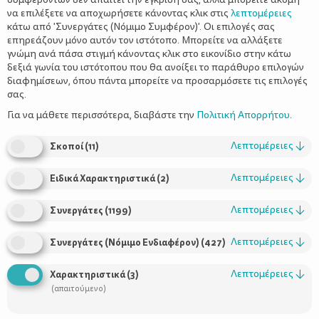
να επιλέξετε να αποχωρήσετε κάνοντας κλικ στις
λεπτομέρειες
κάτω από 'Συνεργάτες (Νόμιμο Συμφέρον)'. Οι επιλογές σας
επηρεάζουν μόνο αυτόν τον ιστότοπο. Μπορείτε να αλλάξετε
γνώμη ανά πάσα στιγμή κάνοντας κλικ στο εικονίδιο στην κάτω
δεξιά γωνία του ιστότοπου που θα ανοίξει το παράθυρο επιλογών
Είστε έτοιμη για δεύτερο παιδί;
διαφημίσεων, όπου πάντα μπορείτε να προσαρμόσετε τις επιλογές
σας.
Για να μάθετε περισσότερα, διαβάστε την
Πολιτική Απορρήτου
.
Λεπτομέρειες
↓
Σκοποί
(
11
)
Λεπτομέρειες
↓
Ειδικά Χαρακτηριστικά
(
2
)
Λεπτομέρειες
↓
Συνεργάτες
(
1199
)
Λεπτομέρειες
↓
Συνεργάτες (Νόμιμο Ενδιαφέρον)
(
427
)
Χρήσιμοι Σύνδεσμοι
Λεπτομέρειες
↓
Χαρακτηριστικά
(
3
)
Τι είναι το ΔΕΛΤΑ moms
(απαιτούμενο)
Οι Σύμβουλοι