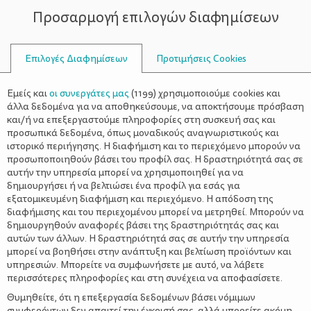
Προσαρμογή επιλογών διαφημίσεων
ΣΥΜΒΟΥΛΟΙ
Επιλογές Διαφημίσεων
Προτιμήσεις Cookies
ΔΕΚΑΤΙΑΝΌ
Εμείς και
οι συνεργάτες μας
(
1199
) χρησιμοποιούμε cookies και
άλλα δεδομένα για να αποθηκεύσουμε, να αποκτήσουμε πρόσβαση
και/ή να επεξεργαστούμε πληροφορίες στη συσκευή σας και
προσωπικά δεδομένα, όπως μοναδικούς αναγνωριστικούς και
ιστορικό περιήγησης. Η διαφήμιση και το περιεχόμενο μπορούν να
προσωποποιηθούν βάσει του προφίλ σας. Η δραστηριότητά σας σε
αυτήν την υπηρεσία μπορεί να χρησιμοποιηθεί για να
δημιουργήσει ή να βελτιώσει ένα προφίλ για εσάς για
εξατομικευμένη διαφήμιση και περιεχόμενο. Η απόδοση της
διαφήμισης και του περιεχομένου μπορεί να μετρηθεί. Μπορούν να
δημιουργηθούν αναφορές βάσει της δραστηριότητάς σας και
αυτών των άλλων. Η δραστηριότητά σας σε αυτήν την υπηρεσία
μπορεί να βοηθήσει στην ανάπτυξη και βελτίωση προϊόντων και
υπηρεσιών. Μπορείτε να συμφωνήσετε με αυτό, να λάβετε
περισσότερες πληροφορίες και στη συνέχεια να αποφασίσετε.
Θυμηθείτε, ότι η επεξεργασία δεδομένων βάσει νόμιμων
συμφερόντων δεν απαιτεί την έγκρισή σας, αλλά μπορείτε ακόμη