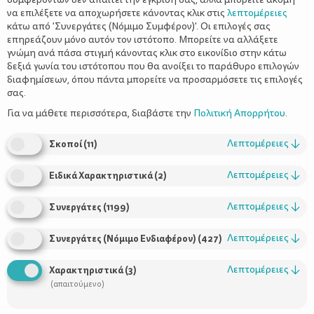
να επιλέξετε να αποχωρήσετε κάνοντας κλικ στις
λεπτομέρειες
κάτω από 'Συνεργάτες (Νόμιμο Συμφέρον)'. Οι επιλογές σας
επηρεάζουν μόνο αυτόν τον ιστότοπο. Μπορείτε να αλλάξετε
γνώμη ανά πάσα στιγμή κάνοντας κλικ στο εικονίδιο στην κάτω
δεξιά γωνία του ιστότοπου που θα ανοίξει το παράθυρο επιλογών
Χειμωνιάτικο Yogurt Parfait. Τέλειο!
διαφημίσεων, όπου πάντα μπορείτε να προσαρμόσετε τις επιλογές
σας.
Για να μάθετε περισσότερα, διαβάστε την
Πολιτική Απορρήτου
.
Λεπτομέρειες
↓
Σκοποί
(
11
)
Λεπτομέρειες
↓
Ειδικά Χαρακτηριστικά
(
2
)
Λεπτομέρειες
↓
Συνεργάτες
(
1199
)
Λεπτομέρειες
↓
Συνεργάτες (Νόμιμο Ενδιαφέρον)
(
427
)
Χρήσιμοι Σύνδεσμοι
Λεπτομέρειες
↓
Χαρακτηριστικά
(
3
)
Τι είναι το ΔΕΛΤΑ moms
(απαιτούμενο)
Οι Σύμβουλοι