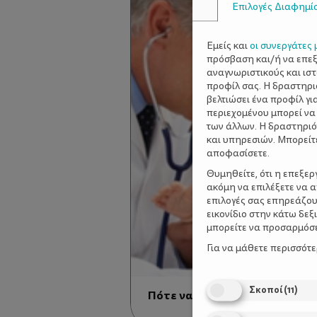
Επιλογές Διαφημί
Εμείς και
οι συνεργάτες 
πρόσβαση και/ή να επε
αναγνωριστικούς και ισ
προφίλ σας. Η δραστηρι
βελτιώσει ένα προφίλ γι
περιεχομένου μπορεί να
των άλλων. Η δραστηριό
και υπηρεσιών. Μπορείτ
αποφασίσετε.
Θυμηθείτε, ότι η επεξε
ακόμη να επιλέξετε να 
επιλογές σας επηρεάζου
εικονίδιο στην κάτω δε
μπορείτε να προσαρμόσετ
Για να μάθετε περισσότ
Σκοποί
(
11
)
Πότε να συμβουλευθείτε τον 