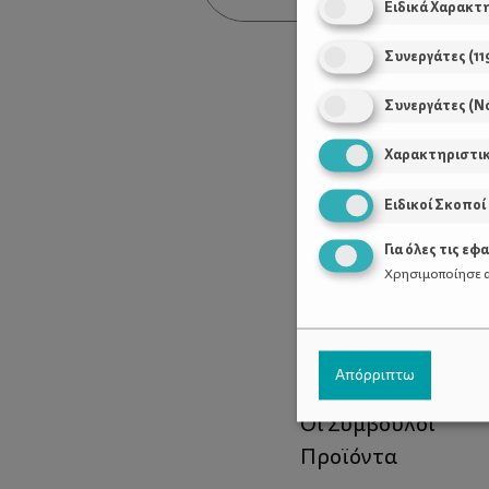
Ειδικά Χαρακτ
Συνεργάτες
(
11
Συνεργάτες (Ν
Χαρακτηριστι
Ειδικοί Σκοποί
Για όλες τις εφ
Χρησιμοποίησε α
Χρήσιμοι Σύνδεσ
Απόρριπτω
Τι είναι το ΔΕΛΤΑ
Οι Σύμβουλοι
Προϊόντα