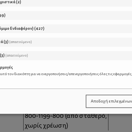
ηριστικά
(
2
)
99
)
όμιμο Ενδιαφέρον)
(
427
)
κά
(
3
)
(απαιτούμενο)
(
3
)
(απαιτούμενο)
αρμογές
υτό τον διακόπτη για να ενεργοποιήσεις/απενεργοποιήσεις όλες τις εφαρμογές
μοι
Επικοινωνία
Αποδοχή επιλεγμένω
 moms
Τηλέφωνο Επικοινωνίας:
800-1199-800
(από σταθερό,
χωρίς χρέωση)