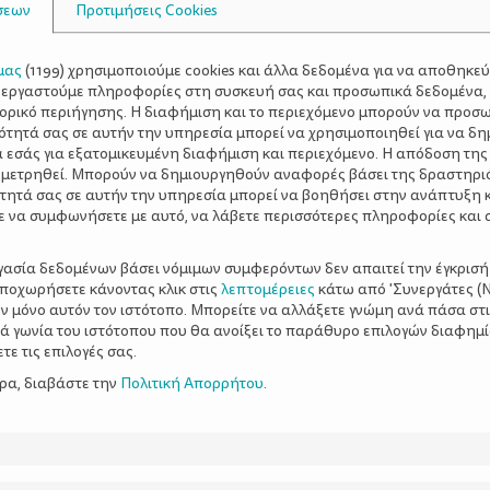
σεων
Προτιμήσεις Cookies
μας
(
1199
) χρησιμοποιούμε cookies και άλλα δεδομένα για να αποθηκε
ξεργαστούμε πληροφορίες στη συσκευή σας και προσωπικά δεδομένα,
τορικό περιήγησης. Η διαφήμιση και το περιεχόμενο μπορούν να προσ
ότητά σας σε αυτήν την υπηρεσία μπορεί να χρησιμοποιηθεί για να δη
α εσάς για εξατομικευμένη διαφήμιση και περιεχόμενο. Η απόδοση της
 μετρηθεί. Μπορούν να δημιουργηθούν αναφορές βάσει της δραστηρι
τητά σας σε αυτήν την υπηρεσία μπορεί να βοηθήσει στην ανάπτυξη 
ε να συμφωνήσετε με αυτό, να λάβετε περισσότερες πληροφορίες και 
ργασία δεδομένων βάσει νόμιμων συμφερόντων δεν απαιτεί την έγκρισή
αποχωρήσετε κάνοντας κλικ στις
λεπτομέρειες
κάτω από 'Συνεργάτες (Ν
ν μόνο αυτόν τον ιστότοπο. Μπορείτε να αλλάξετε γνώμη ανά πάσα στι
ξιά γωνία του ιστότοπου που θα ανοίξει το παράθυρο επιλογών διαφημ
ε τις επιλογές σας.
ερα, διαβάστε την
Πολιτική Απορρήτου
.
παιδίατρό σας