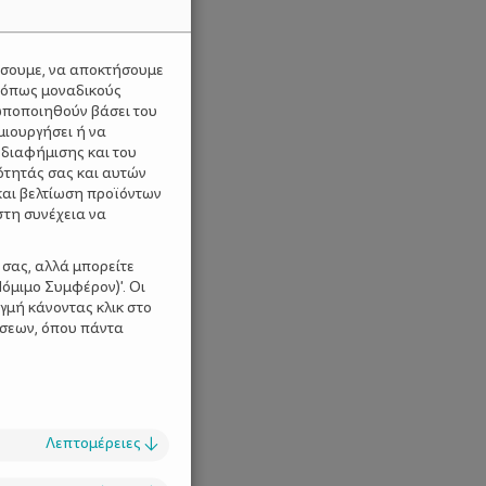
ύσουμε, να αποκτήσουμε
 όπως μοναδικούς
ωποποιηθούν βάσει του
μιουργήσει ή να
 διαφήμισης και του
ότητάς σας και αυτών
και βελτίωση προϊόντων
στη συνέχεια να
 σας, αλλά μπορείτε
όμιμο Συμφέρον)'. Οι
γμή κάνοντας κλικ στο
ίσεων, όπου πάντα
Λεπτομέρειες
↓