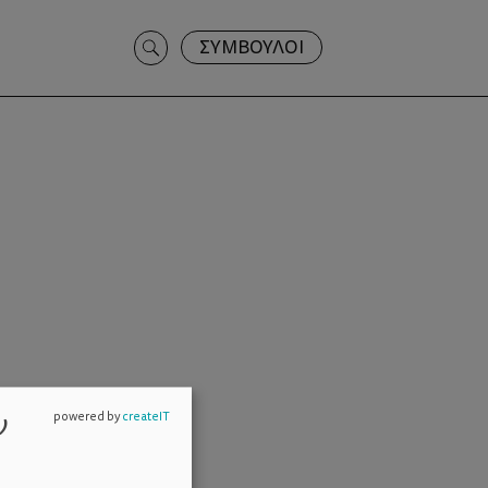
Search
ΣΥΜΒΟΥΛΟΙ
for:
ν
powered by
createIT