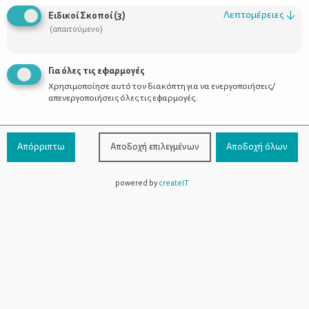
Οι Σύμβουλοι
Λεπτομέρειες
↓
Ειδικοί Σκοποί
(
3
)
Προϊόντα
(απαιτούμενο)
Για όλες τις εφαρμογές
Χρησιμοποίησε αυτό τον διακόπτη για να ενεργοποιήσεις/
Επικοινωνία
απενεργοποιήσεις όλες τις εφαρμογές.
Τηλέφωνο Επικοινωνίας:
800-1199-800
(από σταθερό,
Απόρριπτω
Αποδοχή επιλεγμένων
Αποδοχή όλων
χωρίς χρέωση)
powered by
createIT
Facebook
Instagram
Youtube
Spotify