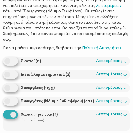
να επιλέξετε να αποχωρήσετε κάνοντας κλικ στις
λεπτομέρειες
κάτω από 'Συνεργάτες (Νόμιμο Συμφέρον)'. Οι επιλογές σας
επηρεάζουν μόνο αυτόν τον ιστότοπο. Μπορείτε να αλλάξετε
γνώμη ανά πάσα στιγμή κάνοντας κλικ στο εικονίδιο στην κάτω
δεξιά γωνία του ιστότοπου που θα ανοίξει το παράθυρο επιλογών
Φρέσκια και λαμπερή επιδερμίδα
διαφημίσεων, όπου πάντα μπορείτε να προσαρμόσετε τις επιλογές
εύκολα και δωρεάν
σας.
Για να μάθετε περισσότερα, διαβάστε την
Πολιτική Απορρήτου
.
Λεπτομέρειες
↓
Σκοποί
(
11
)
Λεπτομέρειες
↓
Ειδικά Χαρακτηριστικά
(
2
)
Λεπτομέρειες
↓
Συνεργάτες
(
1199
)
Λεπτομέρειες
↓
Συνεργάτες (Νόμιμο Ενδιαφέρον)
(
427
)
Χρήσιμοι Σύνδεσμοι
Λεπτομέρειες
↓
Χαρακτηριστικά
(
3
)
(απαιτούμενο)
Τι είναι το ΔΕΛΤΑ moms