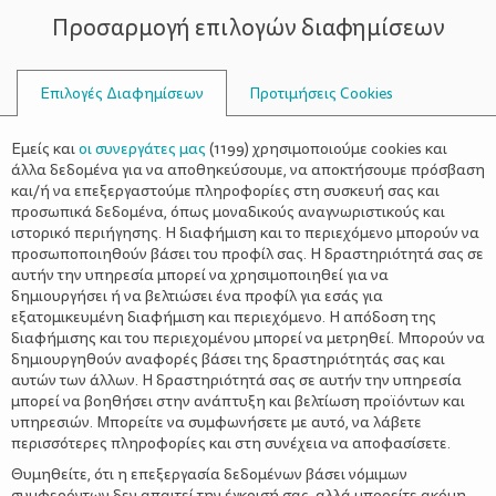
Προσαρμογή επιλογών διαφημίσεων
ΣΥΜΒΟΥΛΟΙ
Επιλογές Διαφημίσεων
Προτιμήσεις Cookies
ΔΈΡΜΑ
Εμείς και
οι συνεργάτες μας
(
1199
) χρησιμοποιούμε cookies και
άλλα δεδομένα για να αποθηκεύσουμε, να αποκτήσουμε πρόσβαση
και/ή να επεξεργαστούμε πληροφορίες στη συσκευή σας και
προσωπικά δεδομένα, όπως μοναδικούς αναγνωριστικούς και
ιστορικό περιήγησης. Η διαφήμιση και το περιεχόμενο μπορούν να
προσωποποιηθούν βάσει του προφίλ σας. Η δραστηριότητά σας σε
αυτήν την υπηρεσία μπορεί να χρησιμοποιηθεί για να
δημιουργήσει ή να βελτιώσει ένα προφίλ για εσάς για
εξατομικευμένη διαφήμιση και περιεχόμενο. Η απόδοση της
διαφήμισης και του περιεχομένου μπορεί να μετρηθεί. Μπορούν να
δημιουργηθούν αναφορές βάσει της δραστηριότητάς σας και
αυτών των άλλων. Η δραστηριότητά σας σε αυτήν την υπηρεσία
μπορεί να βοηθήσει στην ανάπτυξη και βελτίωση προϊόντων και
υπηρεσιών. Μπορείτε να συμφωνήσετε με αυτό, να λάβετε
περισσότερες πληροφορίες και στη συνέχεια να αποφασίσετε.
Θυμηθείτε, ότι η επεξεργασία δεδομένων βάσει νόμιμων
συμφερόντων δεν απαιτεί την έγκρισή σας, αλλά μπορείτε ακόμη