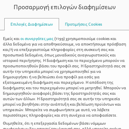
Προσαρμογή επιλογών διαφημίσεων
ΣΥΜΒΟΥΛΟΙ
Επιλογές Διαφημίσεων
Προτιμήσεις Cookies
ΔΙΑΦΉΜΙΣΗ
Εμείς και
οι συνεργάτες μας
(
1199
) χρησιμοποιούμε cookies και
άλλα δεδομένα για να αποθηκεύσουμε, να αποκτήσουμε πρόσβαση
και/ή να επεξεργαστούμε πληροφορίες στη συσκευή σας και
προσωπικά δεδομένα, όπως μοναδικούς αναγνωριστικούς και
ιστορικό περιήγησης. Η διαφήμιση και το περιεχόμενο μπορούν να
προσωποποιηθούν βάσει του προφίλ σας. Η δραστηριότητά σας σε
αυτήν την υπηρεσία μπορεί να χρησιμοποιηθεί για να
δημιουργήσει ή να βελτιώσει ένα προφίλ για εσάς για
εξατομικευμένη διαφήμιση και περιεχόμενο. Η απόδοση της
διαφήμισης και του περιεχομένου μπορεί να μετρηθεί. Μπορούν να
δημιουργηθούν αναφορές βάσει της δραστηριότητάς σας και
αυτών των άλλων. Η δραστηριότητά σας σε αυτήν την υπηρεσία
μπορεί να βοηθήσει στην ανάπτυξη και βελτίωση προϊόντων και
υπηρεσιών. Μπορείτε να συμφωνήσετε με αυτό, να λάβετε
περισσότερες πληροφορίες και στη συνέχεια να αποφασίσετε.
Θυμηθείτε, ότι η επεξεργασία δεδομένων βάσει νόμιμων
συμφερόντων δεν απαιτεί την έγκρισή σας, αλλά μπορείτε ακόμη