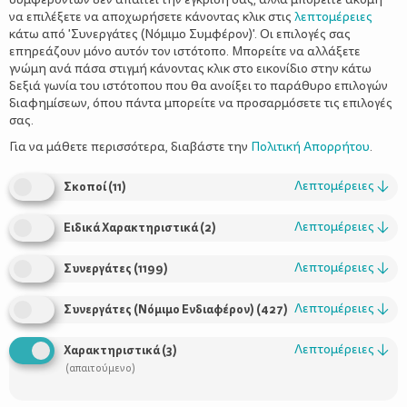
να επιλέξετε να αποχωρήσετε κάνοντας κλικ στις
λεπτομέρειες
κάτω από 'Συνεργάτες (Νόμιμο Συμφέρον)'. Οι επιλογές σας
επηρεάζουν μόνο αυτόν τον ιστότοπο. Μπορείτε να αλλάξετε
γνώμη ανά πάσα στιγμή κάνοντας κλικ στο εικονίδιο στην κάτω
δεξιά γωνία του ιστότοπου που θα ανοίξει το παράθυρο επιλογών
Χριστουγεννιάτικα δώρα - Πώς να
διαφημίσεων, όπου πάντα μπορείτε να προσαρμόσετε τις επιλογές
αντισταθούμε στα ατελείωτα «θέλω»
σας.
των παιδιών
Για να μάθετε περισσότερα, διαβάστε την
Πολιτική Απορρήτου
.
Λεπτομέρειες
↓
Σκοποί
(
11
)
Λεπτομέρειες
↓
Ειδικά Χαρακτηριστικά
(
2
)
Λεπτομέρειες
↓
Συνεργάτες
(
1199
)
Λεπτομέρειες
↓
Συνεργάτες (Νόμιμο Ενδιαφέρον)
(
427
)
Λεπτομέρειες
↓
Χαρακτηριστικά
(
3
)
Χρήσιμοι Σύνδεσμοι
(απαιτούμενο)
Τι είναι το ΔΕΛΤΑ moms