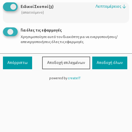
Οι Σύμβουλοι
Λεπτομέρειες
↓
Ειδικοί Σκοποί
(
3
)
Προϊόντα
(απαιτούμενο)
Για όλες τις εφαρμογές
Χρησιμοποίησε αυτό τον διακόπτη για να ενεργοποιήσεις/
Επικοινωνία
απενεργοποιήσεις όλες τις εφαρμογές.
Τηλέφωνο Επικοινωνίας:
800-1199-800
(από σταθερό,
Απόρριπτω
Αποδοχή επιλεγμένων
Αποδοχή όλων
χωρίς χρέωση)
powered by
createIT
Facebook
Instagram
Youtube
Spotify