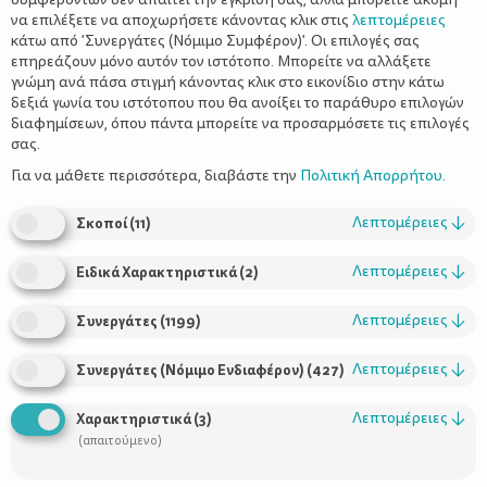
να επιλέξετε να αποχωρήσετε κάνοντας κλικ στις
λεπτομέρειες
κάτω από 'Συνεργάτες (Νόμιμο Συμφέρον)'. Οι επιλογές σας
επηρεάζουν μόνο αυτόν τον ιστότοπο. Μπορείτε να αλλάξετε
γνώμη ανά πάσα στιγμή κάνοντας κλικ στο εικονίδιο στην κάτω
δεξιά γωνία του ιστότοπου που θα ανοίξει το παράθυρο επιλογών
Διαλειμματική Προπόνηση (HIT) - 15
διαφημίσεων, όπου πάντα μπορείτε να προσαρμόσετε τις επιλογές
λεπτά στο κόκκινο!
σας.
Για να μάθετε περισσότερα, διαβάστε την
Πολιτική Απορρήτου
.
Λεπτομέρειες
↓
Σκοποί
(
11
)
Λεπτομέρειες
↓
Ειδικά Χαρακτηριστικά
(
2
)
Λεπτομέρειες
↓
Συνεργάτες
(
1199
)
Λεπτομέρειες
↓
Συνεργάτες (Νόμιμο Ενδιαφέρον)
(
427
)
Χρήσιμοι Σύνδεσμοι
Λεπτομέρειες
↓
Χαρακτηριστικά
(
3
)
(απαιτούμενο)
Τι είναι το ΔΕΛΤΑ moms