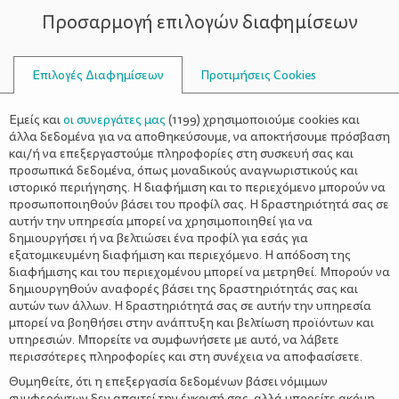
Προσαρμογή επιλογών διαφημίσεων
ΣΥΜΒΟΥΛΟΙ
Επιλογές Διαφημίσεων
Προτιμήσεις Cookies
ΔΙΑΛΕΙΜΜΑΤΙΚΉ ΠΡΟΠΌΝΗΣΗ
Εμείς και
οι συνεργάτες μας
(
1199
) χρησιμοποιούμε cookies και
άλλα δεδομένα για να αποθηκεύσουμε, να αποκτήσουμε πρόσβαση
και/ή να επεξεργαστούμε πληροφορίες στη συσκευή σας και
προσωπικά δεδομένα, όπως μοναδικούς αναγνωριστικούς και
ιστορικό περιήγησης. Η διαφήμιση και το περιεχόμενο μπορούν να
προσωποποιηθούν βάσει του προφίλ σας. Η δραστηριότητά σας σε
αυτήν την υπηρεσία μπορεί να χρησιμοποιηθεί για να
δημιουργήσει ή να βελτιώσει ένα προφίλ για εσάς για
εξατομικευμένη διαφήμιση και περιεχόμενο. Η απόδοση της
διαφήμισης και του περιεχομένου μπορεί να μετρηθεί. Μπορούν να
δημιουργηθούν αναφορές βάσει της δραστηριότητάς σας και
αυτών των άλλων. Η δραστηριότητά σας σε αυτήν την υπηρεσία
μπορεί να βοηθήσει στην ανάπτυξη και βελτίωση προϊόντων και
υπηρεσιών. Μπορείτε να συμφωνήσετε με αυτό, να λάβετε
περισσότερες πληροφορίες και στη συνέχεια να αποφασίσετε.
Θυμηθείτε, ότι η επεξεργασία δεδομένων βάσει νόμιμων
συμφερόντων δεν απαιτεί την έγκρισή σας, αλλά μπορείτε ακόμη