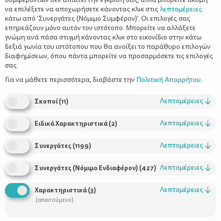
να επιλέξετε να αποχωρήσετε κάνοντας κλικ στις
λεπτομέρειες
κάτω από 'Συνεργάτες (Νόμιμο Συμφέρον)'. Οι επιλογές σας
επηρεάζουν μόνο αυτόν τον ιστότοπο. Μπορείτε να αλλάξετε
γνώμη ανά πάσα στιγμή κάνοντας κλικ στο εικονίδιο στην κάτω
δεξιά γωνία του ιστότοπου που θα ανοίξει το παράθυρο επιλογών
Απλές διατροφικές συνήθειες για μια
διαφημίσεων, όπου πάντα μπορείτε να προσαρμόσετε τις επιλογές
υγιή εγκυμοσύνη
σας.
Για να μάθετε περισσότερα, διαβάστε την
Πολιτική Απορρήτου
.
Λεπτομέρειες
↓
Σκοποί
(
11
)
Λεπτομέρειες
↓
Ειδικά Χαρακτηριστικά
(
2
)
Λεπτομέρειες
↓
Συνεργάτες
(
1199
)
Λεπτομέρειες
↓
Συνεργάτες (Νόμιμο Ενδιαφέρον)
(
427
)
Λεπτομέρειες
↓
Χαρακτηριστικά
(
3
)
(απαιτούμενο)