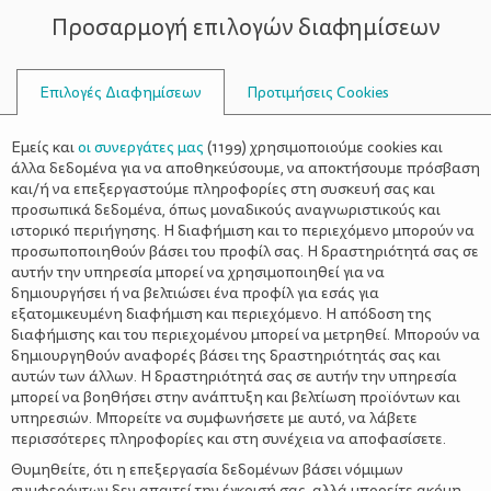
Προσαρμογή επιλογών διαφημίσεων
ΣΥΜΒΟΥΛΟΙ
Επιλογές Διαφημίσεων
Προτιμήσεις Cookies
ΔΙΑΤΡΟΦΉ ΕΓΚΎΟΥ
Εμείς και
οι συνεργάτες μας
(
1199
) χρησιμοποιούμε cookies και
άλλα δεδομένα για να αποθηκεύσουμε, να αποκτήσουμε πρόσβαση
και/ή να επεξεργαστούμε πληροφορίες στη συσκευή σας και
προσωπικά δεδομένα, όπως μοναδικούς αναγνωριστικούς και
ιστορικό περιήγησης. Η διαφήμιση και το περιεχόμενο μπορούν να
προσωποποιηθούν βάσει του προφίλ σας. Η δραστηριότητά σας σε
αυτήν την υπηρεσία μπορεί να χρησιμοποιηθεί για να
δημιουργήσει ή να βελτιώσει ένα προφίλ για εσάς για
εξατομικευμένη διαφήμιση και περιεχόμενο. Η απόδοση της
διαφήμισης και του περιεχομένου μπορεί να μετρηθεί. Μπορούν να
δημιουργηθούν αναφορές βάσει της δραστηριότητάς σας και
αυτών των άλλων. Η δραστηριότητά σας σε αυτήν την υπηρεσία
μπορεί να βοηθήσει στην ανάπτυξη και βελτίωση προϊόντων και
υπηρεσιών. Μπορείτε να συμφωνήσετε με αυτό, να λάβετε
περισσότερες πληροφορίες και στη συνέχεια να αποφασίσετε.
Θυμηθείτε, ότι η επεξεργασία δεδομένων βάσει νόμιμων
συμφερόντων δεν απαιτεί την έγκρισή σας, αλλά μπορείτε ακόμη