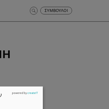
Search
ΣΥΜΒΟΥΛΟΙ
for:
ΝΉ
ν
powered by
createIT