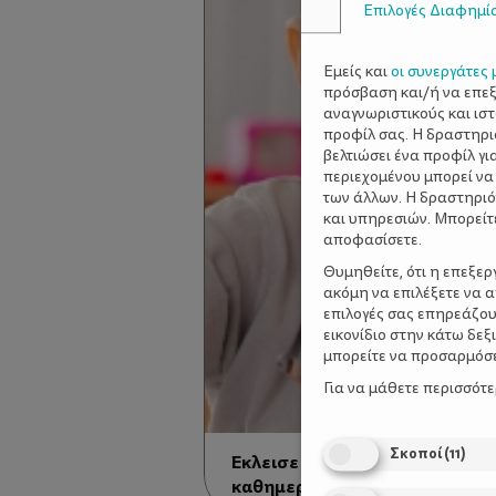
Επιλογές Διαφημί
Εμείς και
οι συνεργάτες 
πρόσβαση και/ή να επε
αναγνωριστικούς και ισ
προφίλ σας. Η δραστηρι
βελτιώσει ένα προφίλ γι
περιεχομένου μπορεί να
των άλλων. Η δραστηριό
και υπηρεσιών. Μπορείτ
αποφασίσετε.
Θυμηθείτε, ότι η επεξε
ακόμη να επιλέξετε να 
επιλογές σας επηρεάζου
εικονίδιο στην κάτω δε
μπορείτε να προσαρμόσετ
Για να μάθετε περισσότ
Σκοποί
(
11
)
Έκλεισε τα τέσσερα - Τι αλλάζ
καθημερινότητα σας