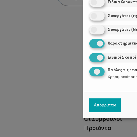
Ειδικά Χαρακτ
Συνεργάτες
(
11
Συνεργάτες (Ν
Χαρακτηριστι
Ειδικοί Σκοποί
Για όλες τις εφ
Χρησιμοποίησε α
Χρήσιμοι Σύνδεσ
Απόρριπτω
Τι είναι το ΔΕΛΤΑ
Οι Σύμβουλοι
Προϊόντα