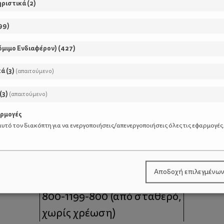
ηριστικά
(
2
)
99
)
όμιμο Ενδιαφέρον)
(
427
)
κά
(
3
)
(απαιτούμενο)
(
3
)
(απαιτούμενο)
αρμογές
υτό τον διακόπτη για να ενεργοποιήσεις/απενεργοποιήσεις όλες τις εφαρμογές
μοι
Επικοινωνία
Αποδοχή επιλεγμένω
 moms
Τηλέφωνο Επικοινωνίας:
800-1199-800
(από σταθερό,
χωρίς χρέωση)