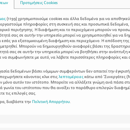
σεων
Προτιμήσεις Cookies
μας
(
1199
) χρησιμοποιούμε cookies και άλλα δεδομένα για να αποθηκε
ξεργαστούμε πληροφορίες στη συσκευή σας και προσωπικά δεδομένα,
τορικό περιήγησης. Η διαφήμιση και το περιεχόμενο μπορούν να προσ
ότητά σας σε αυτήν την υπηρεσία μπορεί να χρησιμοποιηθεί για να δη
α εσάς για εξατομικευμένη διαφήμιση και περιεχόμενο. Η απόδοση της
 μετρηθεί. Μπορούν να δημιουργηθούν αναφορές βάσει της δραστηρι
τητά σας σε αυτήν την υπηρεσία μπορεί να βοηθήσει στην ανάπτυξη 
ε να συμφωνήσετε με αυτό, να λάβετε περισσότερες πληροφορίες και 
ργασία δεδομένων βάσει νόμιμων συμφερόντων δεν απαιτεί την έγκρισή
αποχωρήσετε κάνοντας κλικ στις
λεπτομέρειες
κάτω από 'Συνεργάτες (Ν
ν μόνο αυτόν τον ιστότοπο. Μπορείτε να αλλάξετε γνώμη ανά πάσα στι
ξιά γωνία του ιστότοπου που θα ανοίξει το παράθυρο επιλογών διαφημ
ε τις επιλογές σας.
ερα, διαβάστε την
Πολιτική Απορρήτου
.
ει στην