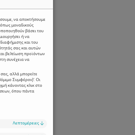
ύσουμε, να αποκτήσουμε
 όπως μοναδικούς
ωποποιηθούν βάσει του
μιουργήσει ή να
 διαφήμισης και του
ότητάς σας και αυτών
και βελτίωση προϊόντων
στη συνέχεια να
 σας, αλλά μπορείτε
όμιμο Συμφέρον)'. Οι
γμή κάνοντας κλικ στο
ίσεων, όπου πάντα
Λεπτομέρειες
↓