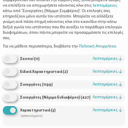
να επιλέξετε να αποχωρήσετε κάνοντας κλικ στις
λεπτομέρειες
κάτω από 'Συνεργάτες (Νόμιμο Συμφέρον)'. Οι επιλογές σας
επηρεάζουν μόνο αυτόν τον ιστότοπο. Μπορείτε να αλλάξετε
γνώμη ανά πάσα στιγμή κάνοντας κλικ στο εικονίδιο στην κάτω
δεξιά γωνία του ιστότοπου που θα ανοίξει το παράθυρο επιλογών
Δίγλωσσα παιδιά! Πώς να τα
διαφημίσεων, όπου πάντα μπορείτε να προσαρμόσετε τις επιλογές
βοηθήσουμε να μάθουν δύο μητρικές
σας.
γλώσσες;
Για να μάθετε περισσότερα, διαβάστε την
Πολιτική Απορρήτου
.
Λεπτομέρειες
↓
Σκοποί
(
11
)
Λεπτομέρειες
↓
Ειδικά Χαρακτηριστικά
(
2
)
Λεπτομέρειες
↓
Συνεργάτες
(
1199
)
Λεπτομέρειες
↓
Συνεργάτες (Νόμιμο Ενδιαφέρον)
(
427
)
Λεπτομέρειες
↓
Χαρακτηριστικά
(
3
)
Χρήσιμοι Σύνδεσμοι
(απαιτούμενο)
Τι είναι το ΔΕΛΤΑ moms