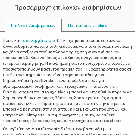
Προσαρμογή επιλογών διαφημίσεων
ΣΥΜΒΟΥΛΟΙ
Επιλογές Διαφημίσεων
Προτιμήσεις Cookies
ΔΊΓΛΩΣΣΑ ΠΑΙΔΙΆ
Εμείς και
οι συνεργάτες μας
(
1199
) χρησιμοποιούμε cookies και
άλλα δεδομένα για να αποθηκεύσουμε, να αποκτήσουμε πρόσβαση
και/ή να επεξεργαστούμε πληροφορίες στη συσκευή σας και
προσωπικά δεδομένα, όπως μοναδικούς αναγνωριστικούς και
ιστορικό περιήγησης. Η διαφήμιση και το περιεχόμενο μπορούν να
προσωποποιηθούν βάσει του προφίλ σας. Η δραστηριότητά σας σε
αυτήν την υπηρεσία μπορεί να χρησιμοποιηθεί για να
δημιουργήσει ή να βελτιώσει ένα προφίλ για εσάς για
εξατομικευμένη διαφήμιση και περιεχόμενο. Η απόδοση της
διαφήμισης και του περιεχομένου μπορεί να μετρηθεί. Μπορούν να
δημιουργηθούν αναφορές βάσει της δραστηριότητάς σας και
αυτών των άλλων. Η δραστηριότητά σας σε αυτήν την υπηρεσία
μπορεί να βοηθήσει στην ανάπτυξη και βελτίωση προϊόντων και
υπηρεσιών. Μπορείτε να συμφωνήσετε με αυτό, να λάβετε
περισσότερες πληροφορίες και στη συνέχεια να αποφασίσετε.
Θυμηθείτε, ότι η επεξεργασία δεδομένων βάσει νόμιμων
συμφερόντων δεν απαιτεί την έγκρισή σας, αλλά μπορείτε ακόμη