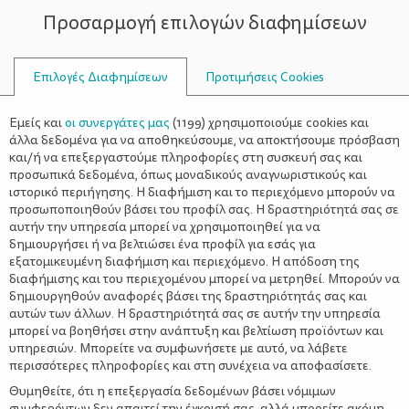
Προσαρμογή επιλογών διαφημίσεων
ΣΥΜΒΟΥΛΟΙ
Επιλογές Διαφημίσεων
Προτιμήσεις Cookies
ΔΙΗΓΗΘΕΊ ΜΙΑ ΙΣΤΟΡΊΑ
Εμείς και
οι συνεργάτες μας
(
1199
) χρησιμοποιούμε cookies και
άλλα δεδομένα για να αποθηκεύσουμε, να αποκτήσουμε πρόσβαση
και/ή να επεξεργαστούμε πληροφορίες στη συσκευή σας και
προσωπικά δεδομένα, όπως μοναδικούς αναγνωριστικούς και
ιστορικό περιήγησης. Η διαφήμιση και το περιεχόμενο μπορούν να
προσωποποιηθούν βάσει του προφίλ σας. Η δραστηριότητά σας σε
αυτήν την υπηρεσία μπορεί να χρησιμοποιηθεί για να
δημιουργήσει ή να βελτιώσει ένα προφίλ για εσάς για
εξατομικευμένη διαφήμιση και περιεχόμενο. Η απόδοση της
διαφήμισης και του περιεχομένου μπορεί να μετρηθεί. Μπορούν να
δημιουργηθούν αναφορές βάσει της δραστηριότητάς σας και
αυτών των άλλων. Η δραστηριότητά σας σε αυτήν την υπηρεσία
μπορεί να βοηθήσει στην ανάπτυξη και βελτίωση προϊόντων και
υπηρεσιών. Μπορείτε να συμφωνήσετε με αυτό, να λάβετε
περισσότερες πληροφορίες και στη συνέχεια να αποφασίσετε.
Θυμηθείτε, ότι η επεξεργασία δεδομένων βάσει νόμιμων
συμφερόντων δεν απαιτεί την έγκρισή σας, αλλά μπορείτε ακόμη