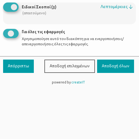
Οι Σύμβουλοι
Λεπτομέρειες
↓
Ειδικοί Σκοποί
(
3
)
Προϊόντα
(απαιτούμενο)
Για όλες τις εφαρμογές
Χρησιμοποίησε αυτό τον διακόπτη για να ενεργοποιήσεις/
Επικοινωνία
απενεργοποιήσεις όλες τις εφαρμογές.
Τηλέφωνο Επικοινωνίας:
800-1199-800
(από σταθερό,
Απόρριπτω
Αποδοχή επιλεγμένων
Αποδοχή όλων
χωρίς χρέωση)
powered by
createIT
Facebook
Instagram
Youtube
Spotify