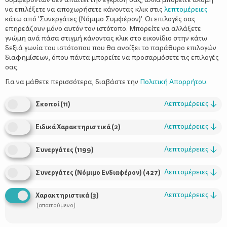
να επιλέξετε να αποχωρήσετε κάνοντας κλικ στις
λεπτομέρειες
κάτω από 'Συνεργάτες (Νόμιμο Συμφέρον)'. Οι επιλογές σας
επηρεάζουν μόνο αυτόν τον ιστότοπο. Μπορείτε να αλλάξετε
γνώμη ανά πάσα στιγμή κάνοντας κλικ στο εικονίδιο στην κάτω
δεξιά γωνία του ιστότοπου που θα ανοίξει το παράθυρο επιλογών
Μεγαλώνοντας έναν βιβλιόφιλο. Ιδέες
διαφημίσεων, όπου πάντα μπορείτε να προσαρμόσετε τις επιλογές
για γονείς
σας.
Για να μάθετε περισσότερα, διαβάστε την
Πολιτική Απορρήτου
.
Λεπτομέρειες
↓
Σκοποί
(
11
)
Λεπτομέρειες
↓
Ειδικά Χαρακτηριστικά
(
2
)
Λεπτομέρειες
↓
Συνεργάτες
(
1199
)
Λεπτομέρειες
↓
Συνεργάτες (Νόμιμο Ενδιαφέρον)
(
427
)
Χρήσιμοι Σύνδεσμοι
Λεπτομέρειες
↓
Χαρακτηριστικά
(
3
)
(απαιτούμενο)
Τι είναι το ΔΕΛΤΑ moms